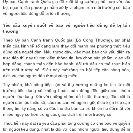
Ủy ban Cạnh tranh Quốc gia đề xuất tăng cường phối hợp với các
bộ, ngành, địa phương nhằm xử lý vi phạm trên môi trường số, bảo
vệ người tiêu dùng dễ bị tổn thương.
Yêu cầu xuyên suốt về bảo vệ người tiêu dùng dễ bị tổn
thương
Theo Uỷ ban Cạnh tranh Quốc gia (
Bộ Công Thương
), sự phát
triển của kinh tế số đang làm thay đổi mạnh mẽ phương thức tiêu
dùng của người dân. Nếu trước đây, việc mua bán chủ yếu diễn ra
trực tiếp thì nay từ tìm kiếm thông tin, lựa chọn sản phẩm, giao kết
hợp đồng, thanh toán đến bảo hành, đổi trả đều có thể thực hiện
trên môi trường số. Điều này mở rộng cơ hội tiếp cận hàng hóa,
dịch vụ cho người dân ở mọi vùng miền.
Tuy nhiên, khả năng tiếp cận và thụ hưởng những lợi ích từ môi
trường tiêu dùng số không hoàn toàn đồng đều giữa các nhóm
người tiêu dùng. Đối với những nhóm dễ bị tổn thương, đặc biệt là
người dân tộc thiểu số, các rào cản về ngôn ngữ, điều kiện tiếp cận
thông tin, kỹ năng số và đặc thù địa bàn cư trú khiến họ đối mặt với
nhiều nguy cơ hơn trong các giao dịch trên môi trường số.
Thực tiễn này đặt ra yêu cầu phải tăng cường cơ chế bảo vệ quyền
lợi người tiêu dùng, nhất là đối với các nhóm người tiêu dùng dễ bị