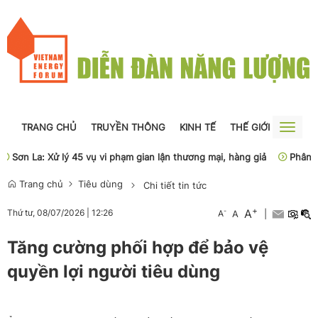
TRANG CHỦ
TRUYỀN THÔNG
KINH TẾ
THẾ GIỚI
NGUỒN
Toggle
naviga
n La: Xử lý 45 vụ vi phạm gian lận thương mại, hàng giả
Phân cấp, p
Trang chủ
Tiêu dùng
Chi tiết tin tức
+
A
-
Thứ tư, 08/07/2026
|
12:26
A
A
|
Tăng cường phối hợp để bảo vệ
quyền lợi người tiêu dùng