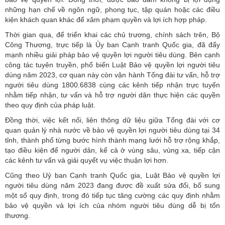
những hạn chế về ngôn ngữ, phong tục, tập quán hoặc các điều
kiện khách quan khác để xâm phạm quyền và lợi ích hợp pháp.
Thời gian qua, để triển khai các chủ trương, chính sách trên, Bộ
Công Thương, trực tiếp là
Ủy ban Cạnh tranh Quốc gia
, đã đẩy
mạnh nhiều giải pháp bảo vệ quyền lợi người tiêu dùng. Bên cạnh
công tác tuyên truyền, phổ biến Luật Bảo vệ quyền lợi người tiêu
dùng năm 2023, cơ quan này còn vận hành Tổng đài tư vấn, hỗ trợ
người tiêu dùng 1800.6838 cùng các kênh tiếp nhận trực tuyến
nhằm tiếp nhận, tư vấn và hỗ trợ người dân thực hiện các quyền
theo quy định của pháp luật.
Đồng thời, việc kết nối, liên thông dữ liệu giữa Tổng đài với cơ
quan quản lý nhà nước về bảo vệ quyền lợi người tiêu dùng tại 34
tỉnh, thành phố từng bước hình thành mạng lưới hỗ trợ rộng khắp,
tạo điều kiện để người dân, kể cả ở vùng sâu, vùng xa, tiếp cận
các kênh tư vấn và giải quyết vụ việc thuận lợi hơn.
Cũng theo Uỷ ban Cạnh tranh Quốc gia, Luật Bảo vệ quyền lợi
người tiêu dùng năm 2023 đang được đề xuất sửa đổi, bổ sung
một số quy định, trong đó tiếp tục tăng cường các quy định nhằm
bảo vệ quyền và lợi ích của nhóm người tiêu dùng dễ bị tổn
thương.