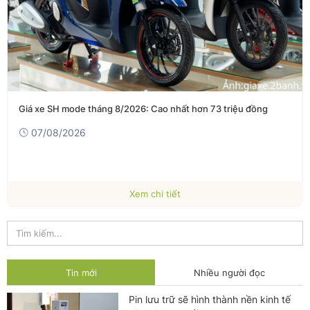
26: Cao nhất hơn 73 triệu đồng
Thời trang Việt chinh phục k
06/08/2026
em chi tiết
Xe
Tin mới
Nhiều người đọc
Pin lưu trữ sẽ hình thành nền kinh tế