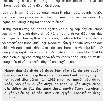
môi trường số có ảnh hưởng đến người dân tộc thiểu số và các
nhóm người tiêu dùng dễ bị tổn thương.
Bên cạnh vai trò của cơ quan quản lý nhà nước, doanh nghiệp
cũng cần nâng cao vai trò, trách nhiệm trong bảo vệ quyền lợi
người tiêu dùng là người dân tộc thiểu số.
Trong môi trường số, doanh nghiệp cần cung cấp đầy đủ, chính
xác và minh bạch thông tin về hàng hóa, dịch vụ, điều kiện giao
dịch, giá cả, phương thức thanh toán, chính sách bảo hành, đổi trả
và cơ chế tiếp nhận khiếu nại. Ngoài ra, cần quan tâm hơn đến đặc
điểm về ngôn ngữ, khả năng tiếp cận thông tin và điều kiện sử
dụng công nghệ của người dân tộc thiểu số trong quá trình thiết kế
giao diện, cung cấp thông tin và hỗ trợ khách hàng, giúp n
gười tiêu
dùng
hiểu rõ và thực hiện đầy đủ các quyền của mình.
Người dân tộc thiểu số được bảo đảm đầy đủ các quyền
của người tiêu dùng theo quy định của Luật Bảo vệ quyền
lợi người tiêu dùng năm 2023 như mọi người tiêu dùng
khác, bao gồm: quyền được an toàn; quyền được cung
cấp thông tin đầy đủ, trung thực; quyền được lựa chọn;
quyền khiếu nại, tố cáo, khởi kiện; quyền được bồi thường
thiệt hại…