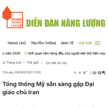
TRANG CHỦ
TRUYỀN THÔNG
KINH TẾ
THẾ GIỚI
NGUỒN
Toggle
naviga
u năm 2026
Mối quan tâm hàng đầu của người dân Mỹ hiện nay
Trang chủ
Thế giới
Chi tiết tin tức
+
A
-
Thứ sáu, 05/06/2026
|
13:50
A
A
|
Tổng thống Mỹ sẵn sàng gặp Đại
giáo chủ Iran