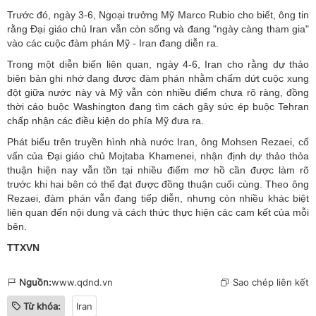
Trước đó, ngày 3-6, Ngoại trưởng Mỹ Marco Rubio cho biết, ông tin
rằng Đại giáo chủ
Iran
vẫn còn sống và đang "ngày càng tham gia"
vào các cuộc đàm phán Mỹ - Iran đang diễn ra.
Trong một diễn biến liên quan, ngày 4-6, Iran cho rằng dự thảo
biên bản ghi nhớ đang được đàm phán nhằm chấm dứt cuộc xung
đột giữa nước này và Mỹ vẫn còn nhiều điểm chưa rõ ràng, đồng
thời cáo buộc Washington đang tìm cách gây sức ép buộc Tehran
chấp nhận các điều kiện do phía Mỹ đưa ra.
Phát biểu trên truyền hình nhà nước Iran, ông Mohsen Rezaei, cố
vấn của Đại giáo chủ Mojtaba Khamenei, nhận định dự thảo thỏa
thuận hiện nay vẫn tồn tại nhiều điểm mơ hồ cần được làm rõ
trước khi hai bên có thể đạt được đồng thuận cuối cùng. Theo ông
Rezaei, đàm phán vẫn đang tiếp diễn, nhưng còn nhiều khác biệt
liên quan đến nội dung và cách thức thực hiện các cam kết của mỗi
bên.
TTXVN
Nguồn:
www.qdnd.vn
Sao chép liên kết
Từ khóa:
Iran