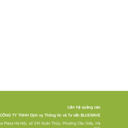
hilippines duy trì nhập
Singapore tiếp tục thắt
Trung Quốc
hẩu gạo để ứng phó El
chặt chính sách tiền tệ
công nghệ 
iño
trước áp lực lạm phát
ngừa mất đi
rộng
06/08/2026
06/08/2026
05/08/
Xem chi tiết
Xem chi tiết
Xem ch
Liên hệ quảng cáo
CÔNG TY TNHH Dịch vụ Thông tin và Tư vấn BLUEWAVE
na Plaza Hà Nội, số 241 Xuân Thủy, Phường Cầu Giấy, Hà