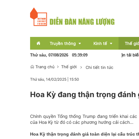
Truyền thông
Kinh tế
Thế giớ
sinh, mở rộng chống “du lịch sinh con”
Các hiệp hội vận tải biển p
Thứ sáu, 07/08/2026
05
:
39
:
09
Trang chủ
Thế giới
Chi tiết tin tức
Sự kiện
Thị trường
Thứ sáu, 14/02/2025
|
15:50
Báo chí
Tài chính
Hoa Kỳ đang thận trọng đánh g
Bất động sản
OCOP
Chính quyền Tổng thống Trump đang triển khai các 
Emagazine
của Hoa Kỳ từ đó có các phương hướng cải cách...
Hoa Kỳ thận trọng đánh giá toàn diện lại cấu trúc