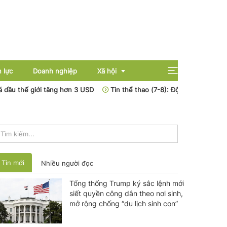
 lực
Doanh nghiệp
Xã hội
u thế giới tăng hơn 3 USD
Tin thể thao (7-8): Đội tuyển Việt Nam 
Giải trí
Giáo dục
Sức khỏe
Tin mới
Nhiều người đọc
Tổng thống Trump ký sắc lệnh mới
siết quyền công dân theo nơi sinh,
mở rộng chống “du lịch sinh con”