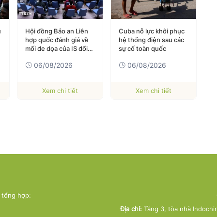
u
Hội đồng Bảo an Liên
Cuba nỗ lực khôi phục
P
hợp quốc đánh giá về
hệ thống điện sau các
k
mối đe dọa của IS đối
sự cố toàn quốc
N
với hòa bình và an ninh
06/08/2026
06/08/2026
quốc tế
Xem chi tiết
Xem chi tiết
ử tổng hợp:
Địa chỉ:
Tầng 3, tòa nhà Indochi