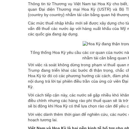
Thông tin từ
Thương vụ Việt Nam tại Hoa Kỳ
cho biết
quan Đại diện Thương mại Hoa Kỳ (USTR) và Bộ T
(country by country) nhằm tái cân bằng quan hệ thươn
Các mức thuế nhập khẩu mới sẽ được xây dựng cho từn
vấn đề thuế các nước áp với hàng xuất khẩu của Mỹ 
các quốc gia đang áp dụng.
Tổng thống Hoa Kỳ yêu cầu các cơ quan của nước này
nhằm tái cân bằng quan 
Với việc rà soát không dừng trong phạm vi thuế quan
Trump đang triển khai các bước đi thận trọng, chắc 
Hoa Kỳ từ đó có các phương hướng cải cách, đàm phán
nội dung trả lời tại phiên điều trần của ứng cử viên 
Kỳ.
Với cách tiếp cận này, các nước sẽ gặp nhiều khó khăn
điều chỉnh nhưng các hàng rào phi thuế quan sẽ là trở
sẽ bị động khi Hoa Kỳ có thể lựa chọn rào cản để yêu
Với việc dành thêm thời gian để nghiên cứu, các nước
hoạch tương lai.
Việt Nam và Hoa Kỳ là hai nền kinh tế bổ trợ cho n