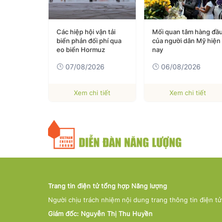
Trump ký
Các hiệp hội vận tải
Mối quan tâm hàng đầ
siết
biển phản đối phí qua
của người dân Mỹ hiện
dân theo
eo biển Hormuz
nay
 rộng
026
07/08/2026
06/08/2026
ch sinh
 tiết
Xem chi tiết
Xem chi tiết
Trang tin điện tử tổng hợp Năng lượng
Người chịu trách nhiệm nội dung trang thông tin điện t
Giám đốc: Nguyễn Thị Thu Huyền