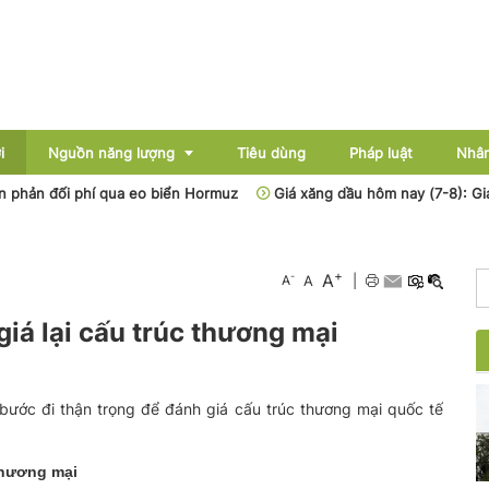
i
Nguồn năng lượng
Tiêu dùng
Pháp luật
Nhân
hản đối phí qua eo biển Hormuz
Giá xăng dầu hôm nay (7-8): Giá dầ
Điện
+
A
-
A
A
|
Dầu khí
iá lại cấu trúc thương mại
Than - Khoáng sản
Thủy điện
bước đi thận trọng để đánh giá cấu trúc thương mại quốc tế
Năng lượng mới
 thương mại