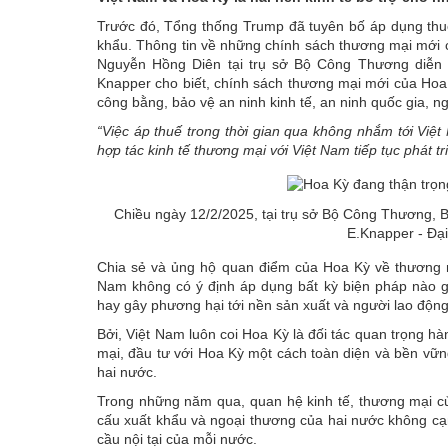
Trước đó, Tổng thống Trump đã tuyên bố áp dụng thu
khẩu. Thông tin về những chính sách thương mại mới c
Nguyễn Hồng Diên
tại trụ sở Bộ Công Thương diễn 
Knapper cho biết, chính sách thương mại mới của Hoa
công bằng, bảo vệ an ninh kinh tế, an ninh quốc gia, n
“Việc áp thuế trong thời gian qua không nhắm tới Vi
hợp tác kinh tế thương mại với Việt Nam tiếp tục phát t
Chiều ngày 12/2/2025, tại trụ sở Bộ Công Thương, 
E.Knapper - Đại
Chia sẻ và ủng hộ quan điểm của Hoa Kỳ về thương 
Nam không có ý định áp dụng bất kỳ biện pháp nào g
hay gây phương hại tới nền sản xuất và người lao độn
Bởi, Việt Nam luôn coi Hoa Kỳ là đối tác quan trọng 
mại, đầu tư với Hoa Kỳ một cách toàn diện và bền vững
hai nước.
Trong những năm qua, quan hệ kinh tế, thương mại củ
cấu xuất khẩu và ngoại thương của hai nước không cạ
cầu nội tại của mỗi nước.