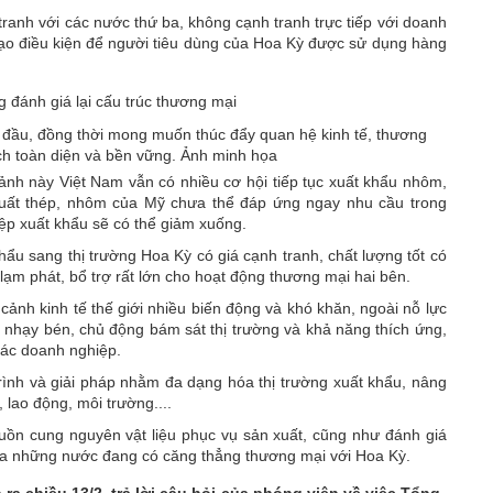
ranh với các nước thứ ba, không cạnh tranh trực tiếp với doanh
 tạo điều kiện để người tiêu dùng của Hoa Kỳ được sử dụng hàng
g đầu, đồng thời mong muốn thúc đẩy quan hệ kinh tế, thương
ch toàn diện và bền vững. Ảnh minh họa
ảnh này Việt Nam vẫn có nhiều cơ hội tiếp tục xuất khẩu nhôm,
 xuất thép, nhôm của Mỹ chưa thể đáp ứng ngay nhu cầu trong
ệp xuất khẩu sẽ có thể giảm xuống.
hẩu sang thị trường Hoa Kỳ có giá cạnh tranh, chất lượng tốt có
lạm phát, bổ trợ rất lớn cho hoạt động thương mại hai bên.
cảnh kinh tế thế giới nhiều biến động và khó khăn, ngoài nỗ lực
 nhạy bén, chủ động bám sát thị trường và khả năng thích ứng,
 các doanh nghiệp.
rình và giải pháp nhằm đa dạng hóa thị trường xuất khẩu, nâng
lao động, môi trường....
guồn cung nguyên vật liệu phục vụ sản xuất, cũng như đánh giá
của những nước đang có căng thẳng thương mại với Hoa Kỳ.
a chiều 13/2, trả lời câu hỏi của phóng viên về việc Tổng