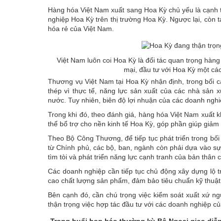
Hàng hóa Việt Nam xuất sang Hoa Kỳ chủ yếu là cạnh t
nghiệp Hoa Kỳ trên thị trường Hoa Kỳ. Ngược lại, còn
hóa rẻ của Việt Nam.
Việt Nam luôn coi Hoa Kỳ là đối tác quan trọng hàn
mại, đầu tư với Hoa Kỳ một cá
Thương vụ Việt Nam tại Hoa Kỳ nhận định, trong bối c
thép vì thực tế, năng lực sản xuất của các nhà sản
nước. Tuy nhiên, biên độ lợi nhuận của các doanh nghi
Trong khi đó, theo đánh giá, hàng hóa Việt Nam xuất k
thể bổ trợ cho nền kinh tế Hoa Kỳ, góp phần giúp giảm 
Theo Bộ Công Thương, để tiếp tục phát triển trong bối 
từ Chính phủ, các bộ, ban, ngành còn phải dựa vào sự
tìm tòi và phát triển năng lực cạnh tranh của bản thân
Các doanh nghiệp cần tiếp tục chủ động xây dựng lộ t
cao chất lượng sản phẩm, đảm bảo tiêu chuẩn kỹ thuật, 
Bên cạnh đó, cần chú trọng việc kiểm soát xuất xứ n
thận trọng việc hợp tác đầu tư với các doanh nghiệp 
Trong buổi họp báo thường kỳ Bộ Ngoại giao diễn r