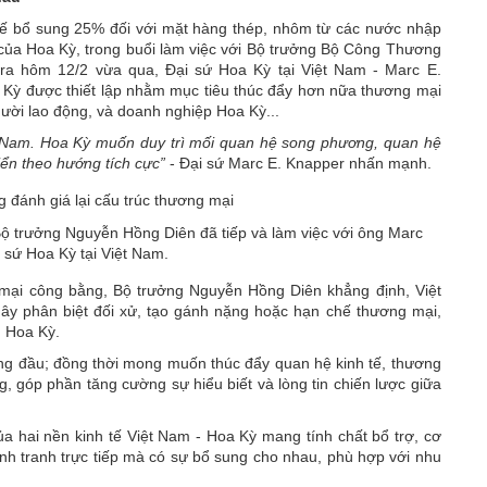
ế bổ sung 25% đối với mặt hàng thép, nhôm từ các nước nhập
ủa Hoa Kỳ, trong buổi làm việc với
Bộ trưởng Bộ Công Thương
ra hôm 12/2 vừa qua, Đại sứ Hoa Kỳ tại Việt Nam - Marc E.
 Kỳ được thiết lập nhằm mục tiêu thúc đẩy hơn nữa thương mại
gười lao động, và doanh nghiệp Hoa Kỳ...
ệt Nam. Hoa Kỳ muốn duy trì mối quan hệ song phương, quan hệ
riển theo hướng tích cực”
- Đại sứ Marc E. Knapper nhấn mạnh.
Bộ trưởng Nguyễn Hồng Diên đã tiếp và làm việc với ông Marc
 sứ Hoa Kỳ tại Việt Nam.
mại công bằng, Bộ trưởng Nguyễn Hồng Diên khẳng định, Việt
ây phân biệt đối xử, tạo gánh nặng hoặc hạn chế thương mại,
g Hoa Kỳ.
hàng đầu; đồng thời mong muốn thúc đẩy quan hệ kinh tế, thương
, góp phần tăng cường sự hiểu biết và lòng tin chiến lược giữa
a hai nền kinh tế Việt Nam - Hoa Kỳ mang tính chất bổ trợ, cơ
nh tranh trực tiếp mà có sự bổ sung cho nhau, phù hợp với nhu