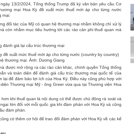
, ngày 13/2/2024, Tổng thống Trump đã ký văn bản yêu cầu Cơ
hương mại Hoa Kỳ đề xuất mức thuế mới áp cho từng nước
g mại.
g đối tác của Mỹ có quan hệ thương mại nhằm không chỉ xử lý
mà còn nhằm mục tiêu hướng tới các rào cản phi thuế quan mà
 đề xuất mức thuế mới áp cho từng nước (country by country)
hệ thương mại. Ảnh: Dương Giang
 mà được mở rộng ra các rào cản khác, chính quyền Tổng thống
chắn và toàn diện để đánh giá cấu trúc thương mại quốc tế của
 lại để đảm bảo lợi ích của Hoa Kỳ. Điều này cũng phù hợp với
Đại diện Thương mại Mỹ - ông Greer vừa qua tại Thương viện Hoa
 hơn khi thuế quan là nội dung có thể được chủ động rà soát và
 ngại lớn đối với mỗi quốc gia khi đàm phán với Hoa Kỳ và cũng
 cầu đàm phán.
 cũng có thêm cơ hội để trao đổi đàm phán với Hoa Kỳ về các kế
hau