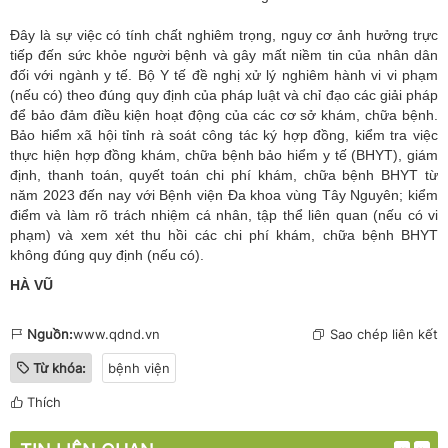
Đây là sự việc có tính chất nghiêm trọng, nguy cơ ảnh hưởng trực
tiếp đến sức khỏe người bệnh và gây mất niềm tin của nhân dân
đối với ngành y tế.
Bộ Y tế
đề nghị xử lý nghiêm hành vi vi phạm
(nếu có) theo đúng quy định của pháp luật và chỉ đạo các giải pháp
để bảo đảm điều kiện hoạt động của các cơ sở khám, chữa bệnh.
Bảo hiểm xã hội tỉnh rà soát công tác ký hợp đồng, kiểm tra việc
thực hiện hợp đồng khám, chữa bệnh
bảo hiểm y tế
(BHYT), giám
định, thanh toán, quyết toán chi phí khám, chữa bệnh BHYT từ
năm 2023 đến nay với Bệnh viện Đa khoa vùng Tây Nguyên; kiểm
điểm và làm rõ trách nhiệm cá nhân, tập thể liên quan (nếu có vi
phạm) và xem xét thu hồi các chi phí khám, chữa bệnh BHYT
không đúng quy định (nếu có).
HÀ VŨ
Nguồn:
www.qdnd.vn
Sao chép liên kết
Từ khóa:
bệnh viện
Thích