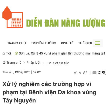
TRANG CHỦ
TRUYỀN THÔNG
KINH TẾ
THẾ GIỚI
NGUỒN
Toggle
naviga
g mới
Sơn La: Xử lý 45 vụ vi phạm gian lận thương mại, hàng giả
Trang chủ
Pháp luật
Chi tiết tin tức
+
A
-
Thứ sáu, 19/09/2025
|
09:02
A
A
|
Xử lý nghiêm các trường hợp vi
phạm tại Bệnh viện Đa khoa vùng
Tây Nguyên