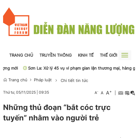
TRANG CHỦ
TRUYỀN THÔNG
KINH TẾ
THẾ GIỚI
NGUỒN
Toggle
naviga
g mới
Sơn La: Xử lý 45 vụ vi phạm gian lận thương mại, hàng giả
Trang chủ
Pháp luật
Chi tiết tin tức
+
A
-
Thứ tư, 05/11/2025
|
09:35
A
A
|
Những thủ đoạn “bắt cóc trực
tuyến” nhằm vào người trẻ