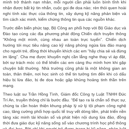
mình trở thành nạn nhân, mỗi người cần phải luôn bình tĩnh khi
nhận được bất kỳ tin nhắn, cuộc gọi đe dọa nào; rèn thói quen hoài
nghi tính xác thực của thông tin, xây dựng kỹ năng phản biện và
tìm cách xác minh, kiểm chứng thông tin qua các nguồn khác.
Trước diễn biến phức tạp, Bộ Công an phối hợp với Bộ Giáo dục và
Đào tạo cùng các địa phương phát động Chiến dịch truyền thông
“Không một mình, cùng nhau an toàn trực tuyến”. Chiến dịch
hướng tới mục tiêu nâng cao kỹ năng phòng ngừa lừa đảo mạng
cho người trẻ, đồng thời khuyến khích các em “hãy chia sẻ và đừng
im lặng”. Cha mẹ được khuyến nghị cần lắng nghe thay vì áp đặt,
bởi sự trách móc có thể khiến các em càng thu mình hơn khi gặp
chuyện bất thường. Nhà trường cũng phải là một không gian an
toàn, thân thiện, nơi học sinh có thể tin tưởng tìm đến khi có dấu
hiệu bị lừa đảo, bị đe dọa hoặc gặp khủng hoảng tinh thần trên
mạng.
Theo luật sư Trần Hồng Tình, Giám đốc Công ty Luật TNHH Đức
Trí An, truyền thông chỉ là bước đầu. “Để tạo ra lá chắn số thực sự,
chúng ta cần hoàn thiện khung pháp lý xử lý tội phạm công nghệ
cao, tăng cường phối hợp quốc tế truy vết dòng tiền, phát triển nền
tảng xác minh tài khoản số và phát hiện nội dung lừa đảo, đồng
thời đưa giáo dục kỹ năng sống số vào chương trình học phổ thông
và đại học. Bởi chỉ khi người trẻ được trang bị kỹ năng, pháp luật