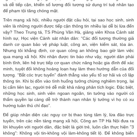
và dễ tiếp cận, khiến số lượng đối tượng sử dụng trí tuệ nhân tạo
để phạm tội tăng chóng mặt.
Trên mạng xã hội, nhiều người đặt câu hỏi, tại sao học sinh, sinh
viên là những người được tiếp cận thông tin nhiều lại dễ bị lừa đến
vậy? Theo Trung tá, TS Phùng Văn Hà, giảng viên Khoa Cảnh sát
hình sự, Học viện Cảnh sát nhân dân: “Các đối tượng thường giả
danh cơ quan bảo vệ pháp luật, công an, viện kiểm sát, tòa án.
Nhưng tôi khẳng định, cơ quan công an không bao giờ làm việc
qua mạng xã hội. Khi nhận được tin báo như vậy, người dân phải
bình tĩnh, liên hệ trực tiếp cơ quan chức năng hoặc gia đình để xác
minh, tuyệt đối không hoảng loạn hay làm theo hướng dẫn của đối
tượng. “Bắt cóc trực tuyến” đánh thẳng vào yếu tố sợ hãi và cô lập
thông tin. Khi bị dồn vào tình huống tưởng chừng nghiêm trọng, lại
bị cấm liên lạc, người trẻ dễ mất khả năng phân tích logic. Đặc biệt,
những học sinh, sinh viên ngoan ngoãn, tin tưởng vào người có
thẩm quyền lại càng dễ trở thành nạn nhân lý tưởng vì họ có xu
hướng tuân thủ chỉ đạo”.
Để giúp nhận diện các nguy cơ bị thao túng tâm lý, lừa đảo trực
tuyến, trên các nền tảng mạng xã hội, Công an TP Hà Nội đưa ra
lời khuyên với người dân, đặc biệt là giới trẻ, luôn cần thực hiện "3
không": Không vội tin-không vội làm-không tiết lộ. Để không biến