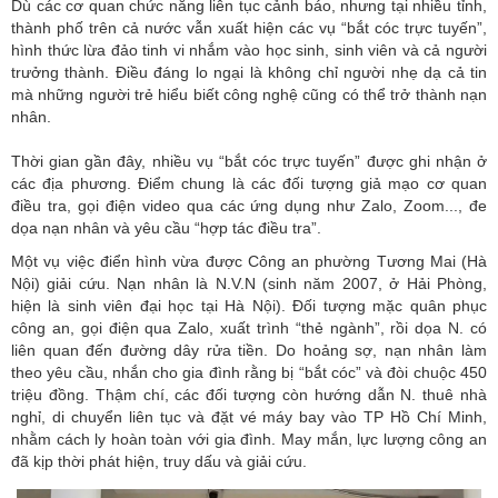
Dù các cơ quan chức năng liên tục cảnh báo, nhưng tại nhiều tỉnh,
thành phố trên cả nước vẫn xuất hiện các vụ “bắt cóc trực tuyến”,
hình thức lừa đảo tinh vi nhắm vào học sinh, sinh viên và cả người
trưởng thành. Điều đáng lo ngại là không chỉ người nhẹ dạ cả tin
mà những người trẻ hiểu biết công nghệ cũng có thể trở thành nạn
nhân.
Thời gian gần đây, nhiều vụ “bắt cóc trực tuyến” được ghi nhận ở
các địa phương. Điểm chung là các đối tượng giả mạo cơ quan
điều tra, gọi điện video qua các ứng dụng như Zalo, Zoom..., đe
dọa nạn nhân và yêu cầu “hợp tác điều tra”.
Một vụ việc điển hình vừa được Công an phường Tương Mai (Hà
Nội) giải cứu. Nạn nhân là N.V.N (sinh năm 2007, ở Hải Phòng,
hiện là sinh viên đại học tại
Hà Nội
). Đối tượng mặc quân phục
công an, gọi điện qua Zalo, xuất trình “thẻ ngành”, rồi dọa N. có
liên quan đến đường dây rửa tiền. Do hoảng sợ, nạn nhân làm
theo yêu cầu, nhắn cho gia đình rằng bị “bắt cóc” và đòi chuộc 450
triệu đồng. Thậm chí, các đối tượng còn hướng dẫn N. thuê nhà
nghỉ, di chuyển liên tục và đặt vé máy bay vào TP Hồ Chí Minh,
nhằm cách ly hoàn toàn với gia đình. May mắn, lực lượng công an
đã kịp thời phát hiện, truy dấu và giải cứu.