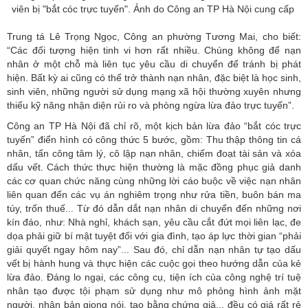
viên bị "bắt cóc trực tuyến". Ảnh do Công an TP Hà Nội cung cấp
Trung tá Lê Trọng Ngọc, Công an phường Tương Mai, cho biết:
“Các đối tượng hiện tinh vi hơn rất nhiều. Chúng không để nạn
nhân ở một chỗ mà liên tục yêu cầu di chuyển để tránh bị phát
hiện. Bất kỳ ai cũng có thể trở thành nạn nhân, đặc biệt là học sinh,
sinh viên, những người sử dụng mạng xã hội thường xuyên nhưng
thiếu kỹ năng nhận diện rủi ro và phòng ngừa lừa đảo trực tuyến”.
Công an TP Hà Nội đã chỉ rõ, một kịch bản lừa đảo “bắt cóc trực
tuyến” điển hình có công thức 5 bước, gồm: Thu thập thông tin cá
nhân, tấn công tâm lý, cô lập nạn nhân, chiếm đoạt tài sản và xóa
dấu vết. Cách thức thực hiện thường là mặc đồng phục giả danh
các cơ quan chức năng cùng những lời cáo buộc về việc nạn nhân
liên quan đến các vụ án nghiêm trọng như rửa tiền, buôn bán ma
túy, trốn thuế... Từ đó dẫn dắt nạn nhân di chuyển đến những nơi
kín đáo, như: Nhà nghỉ, khách sạn, yêu cầu cắt đứt mọi liên lạc, đe
dọa phải giữ bí mật tuyệt đối với gia đình, tạo áp lực thời gian “phải
giải quyết ngay hôm nay”... Sau đó, chỉ dẫn nạn nhân tự tạo dấu
vết bị hành hung và thực hiện các cuộc gọi theo hướng dẫn của kẻ
lừa đảo. Đáng lo ngại, các công cụ, tiện ích của công nghệ trí tuệ
nhân tạo được tội phạm sử dụng như mô phỏng hình ảnh mặt
người, nhân bản giọng nói, tạo bằng chứng giả... đều có giá rất rẻ