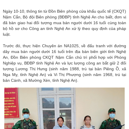
Ngày 10-10, thông tin từ Đồn Biên phòng cửa khẩu quốc tế (CKQT)
Nậm Cắn, Bộ đội Biên phòng (BĐBP) tỉnh Nghệ An cho biết, đơn vị
đã bàn giao hai đối tượng mua bán người dưới 16 tuổi cùng toàn
bộ hồ sơ cho Công an tỉnh Nghệ An xử lý theo quy định của pháp
luật.
Trước đó, thực hiện Chuyên án NA1025, về đấu tranh với đường
dây mua bán người dưới 16 tuổi trên địa bàn biên giới tỉnh Nghệ
An, Đồn Biên phòng CKQT Nậm Cắn chủ trì phối hợp với Phòng
Nghiệp vụ, BĐBP
tỉnh Nghệ An
và lực lượng công an bắt giữ 2 đối
tượng Lương Thị Hưng (sinh năm 1988, trú tại bản Piêng Ồ, xã
Nga My, tỉnh Nghệ An) và Vi Thị Phượng (sinh năm 1968, trú tại
bản Cánh, xã Mường Xén, tỉnh Nghệ An).