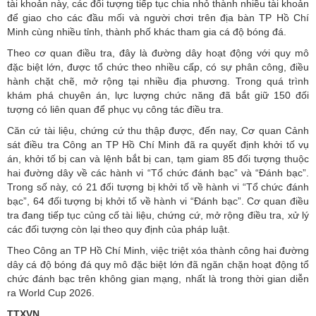
tài khoản này, các đối tượng tiếp tục chia nhỏ thành nhiều tài khoản
để giao cho các đầu mối và người chơi trên địa bàn TP Hồ Chí
Minh cùng nhiều tỉnh, thành phố khác tham gia cá độ bóng đá.
Theo cơ quan điều tra, đây là đường dây hoạt động với quy mô
đặc biệt lớn, được tổ chức theo nhiều cấp, có sự phân công, điều
hành chặt chẽ, mở rộng tại nhiều địa phương. Trong quá trình
khám phá chuyên án, lực lượng chức năng đã bắt giữ 150 đối
tượng có liên quan để phục vụ công tác điều tra.
Căn cứ tài liệu, chứng cứ thu thập được, đến nay, Cơ quan Cảnh
sát điều tra Công an TP Hồ Chí Minh đã ra quyết định khởi tố vụ
án, khởi tố bị can và lệnh bắt bị can, tạm giam 85 đối tượng thuộc
hai đường dây về các hành vi “Tổ chức đánh bạc” và “Đánh bạc”.
Trong số này, có 21 đối tượng bị khởi tố về hành vi “Tổ chức đánh
bạc”, 64 đối tượng bị khởi tố về hành vi “Đánh bạc”. Cơ quan điều
tra đang tiếp tục củng cố tài liệu, chứng cứ, mở rộng điều tra, xử lý
các đối tượng còn lại theo quy định của pháp luật.
Theo Công an TP Hồ Chí Minh, việc triệt xóa thành công hai đường
dây cá độ bóng đá quy mô đặc biệt lớn đã ngăn chặn hoạt động tổ
chức đánh bạc trên không gian mạng, nhất là trong thời gian diễn
ra
World Cup 2026
.
TTXVN