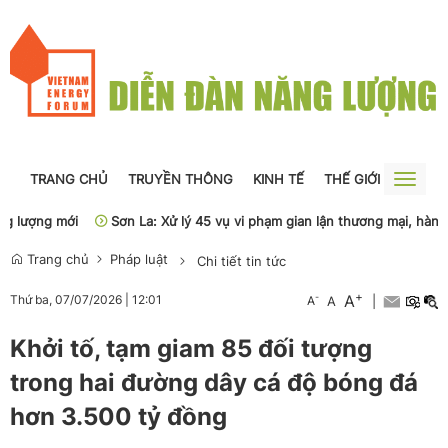
TRANG CHỦ
TRUYỀN THÔNG
KINH TẾ
THẾ GIỚI
NGUỒN
Toggle
naviga
 lượng mới
Sơn La: Xử lý 45 vụ vi phạm gian lận thương mại, hàng giả
Trang chủ
Pháp luật
Chi tiết tin tức
+
A
-
Thứ ba, 07/07/2026
|
12:01
A
A
|
Khởi tố, tạm giam 85 đối tượng
trong hai đường dây cá độ bóng đá
hơn 3.500 tỷ đồng