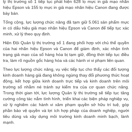
lý thị trường số 1 tiếp tục phát hiện 628 lọ mực in giả mạo nhãn
hiệu Epson và 155 lọ mực in giả mạo nhãn hiệu Canon đang được
bày bán.
Tổng cộng, lực lượng chức năng đã tạm giữ 5.061 sản phẩm mực
in có dấu hiệu giả mạo nhãn hiệu Epson và Canon để tiếp tục xác
minh, xử lý theo quy định.
Hiện Đội Quản lý thị trường số 1 đang phối hợp với chủ thể quyền
của hai nhãn hiệu Epson và Canon để giám định, xác nhận tình
trạng
giả mạo
của số hàng hóa bị tạm giữ, đồng thời tiếp tục điều
tra, làm rõ nguồn gốc hàng hóa và các hành vi vi phạm liên quan.
Theo lực lượng chức năng, vụ việc tiếp tục cho thấy các đối tượng
kinh doanh hàng giả đang không ngừng thay đổi phương thức hoạt
động, kết hợp giữa kinh doanh trực tiếp và kinh doanh trên môi
trường số nhằm né tránh sự kiểm tra của cơ quan chức năng.
Trong thời gian tới, lực lượng Quản lý thị trường sẽ tiếp tục tăng
cường công tác nắm tình hình, triển khai các biện pháp nghiệp vụ,
xử lý nghiêm các hành vi xâm phạm quyền sở hữu trí tuệ, góp
phần bảo vệ quyền và lợi ích hợp pháp của doanh nghiệp, người
tiêu dùng và xây dựng môi trường kinh doanh minh bạch, lành
mạnh.