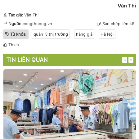
Văn Thi
Tác giả:
Văn Thi
Nguồn:
congthuong.vn
Sao chép liên kết
Từ khóa:
quản lý thị trường
hàng giả
Hà Nội
Thích
TIN LIÊN QUAN