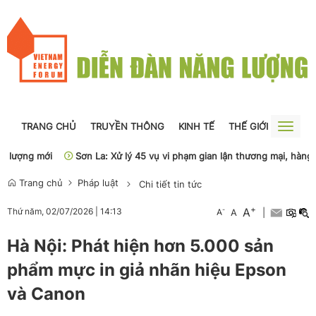
TRANG CHỦ
TRUYỀN THÔNG
KINH TẾ
THẾ GIỚI
NGUỒN
Toggle
naviga
ượng mới
Sơn La: Xử lý 45 vụ vi phạm gian lận thương mại, hàng giả
Trang chủ
Pháp luật
Chi tiết tin tức
+
A
-
Thứ năm, 02/07/2026
|
14:13
A
A
|
Hà Nội: Phát hiện hơn 5.000 sản
phẩm mực in giả nhãn hiệu Epson
và Canon