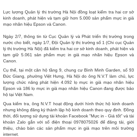
Lực lượng Quản lý thị trường Hà Nội đồng loạt kiểm tra hai cơ sở
kinh doanh, phát hiện và tạm giữ hơn 5.000 sản phẩm mực in giả
mạo nhãn hiệu Epson và Canon.
Ngày 2/7, thông tin từ Cục Quản lý và Phát triển thị trường trong
nước cho biết, ngày 1/7, Đội
Quản lý thị trường
số 1 (Chi cục Quản
lý thị trường Hà Nội) đã kiểm tra hai cơ sở kinh doanh, phát hiện và
tạm giữ 5.061 sản phẩm mực in giả mạo nhãn hiệu Epson và
Canon.
Cụ thể, tại một căn hộ tầng 9, chung cư Bình Minh Garden, số 93
Đức Giang, phường Việt Hưng, Hà Nội do ông N.V.T làm chủ, lực
lượng chức năng phát hiện 4.092 lọ mực in giả mạo nhãn hiệu
Epson và 186 lọ mực in giả mạo nhãn hiệu Canon đang được bảo
hộ tại Việt Nam.
Qua kiểm tra, ông N.V.T hoạt động dưới hình thức hộ kinh doanh
nhưng không đăng ký thành lập hộ kinh doanh theo quy định. Đồng
thời, đối tượng sử dụng tài khoản Facebook "Mực in - Giá tốt" và tài
khoản Zalo gắn với số điện thoại 0978075026 để đăng tải, giới
thiệu, chào bán các sản phẩm mực in giả mạo trên môi trường
internet.