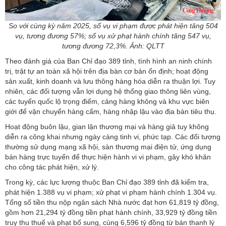
So với cùng kỳ năm 2025, số vụ vi phạm được phát hiện tăng 504
vụ, tương đương 57%; số vụ xử phạt hành chính tăng 547 vụ,
tương đương 72,3%. Ảnh: QLTT
Theo đánh giá của Ban Chỉ đạo 389 tỉnh, tình hình an ninh chính
trị, trật tự an toàn xã hội trên địa bàn cơ bản ổn định; hoạt động
sản xuất, kinh doanh và lưu thông hàng hóa diễn ra thuận lợi. Tuy
nhiên, các đối tượng vẫn lợi dụng hệ thống giao thông liên vùng,
các tuyến quốc lộ trọng điểm, cảng hàng không và khu vực biên
giới để vận chuyển hàng cấm, hàng nhập lậu vào địa bàn tiêu thụ.
Hoạt động buôn lậu, gian lận thương mại và hàng giả tuy không
diễn ra công khai nhưng ngày càng tinh vi, phức tạp. Các đối tượng
thường sử dụng mạng xã hội, sàn thương mại điện tử, ứng dụng
bán hàng trực tuyến để thực hiện hành vi vi phạm, gây khó khăn
cho công tác phát hiện, xử lý.
Trong kỳ, các lực lượng thuộc Ban Chỉ đạo 389 tỉnh đã kiểm tra,
phát hiện 1.388 vụ vi phạm; xử phạt
vi phạm hành chính
1.304 vụ.
Tổng số tiền thu nộp ngân sách Nhà nước đạt hơn 61,819 tỷ đồng,
gồm hơn 21,294 tỷ đồng tiền phạt hành chính, 33,929 tỷ đồng tiền
truy thu thuế và phạt bổ sung, cùng 6,596 tỷ đồng từ bán thanh lý