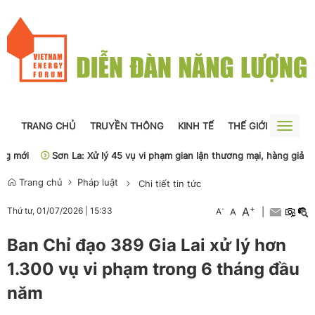
TRANG CHỦ
TRUYỀN THÔNG
KINH TẾ
THẾ GIỚI
NGUỒN
Toggle
naviga
mới
Sơn La: Xử lý 45 vụ vi phạm gian lận thương mại, hàng giả
P
Trang chủ
Pháp luật
Chi tiết tin tức
+
A
-
Thứ tư, 01/07/2026
|
15:33
A
A
|
Ban Chỉ đạo 389 Gia Lai xử lý hơn
1.300 vụ vi phạm trong 6 tháng đầu
năm