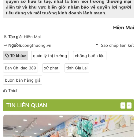
quyền sở hữu trí tuệ, nhất là trên môi trường thương mại
điện tử và khu vực biên giới nhằm bảo vệ quyền lợi người
tiêu dùng và môi trường kinh doanh lành mạnh.
Hiền Mai
Tác giả:
Hiền Mai
Nguồn:
congthuong.vn
Sao chép liên kết
Từ khóa:
quản lý thị trường
chống buôn lậu
Ban Chỉ đạo 389
xử phạt
tỉnh Gia Lai
buôn bán hàng giả
Thích
TIN LIÊN QUAN