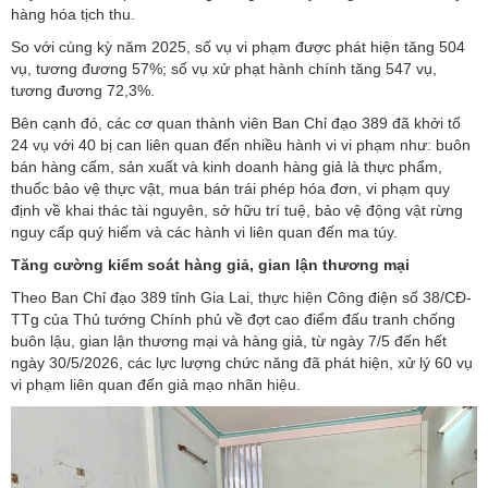
hàng hóa tịch thu.
So với cùng kỳ năm 2025, số vụ vi phạm được phát hiện tăng 504
vụ, tương đương 57%; số vụ xử phạt hành chính tăng 547 vụ,
tương đương 72,3%.
Bên cạnh đó, các cơ quan thành viên Ban Chỉ đạo 389 đã khởi tố
24 vụ với 40 bị can liên quan đến nhiều hành vi vi phạm như: buôn
bán hàng cấm, sản xuất và
kinh doanh hàng giả
là thực phẩm,
thuốc bảo vệ thực vật, mua bán trái phép hóa đơn, vi phạm quy
định về khai thác tài nguyên, sở hữu trí tuệ, bảo vệ động vật rừng
nguy cấp quý hiếm và các hành vi liên quan đến ma túy.
Tăng cường kiểm soát hàng giả, gian lận thương mại
Theo Ban Chỉ đạo 389 tỉnh
Gia Lai
, thực hiện Công điện số 38/CĐ-
TTg của Thủ tướng Chính phủ về đợt cao điểm đấu tranh chống
buôn lậu, gian lận thương mại và hàng giả, từ ngày 7/5 đến hết
ngày 30/5/2026, các lực lượng chức năng đã phát hiện, xử lý 60 vụ
vi phạm liên quan đến giả mạo nhãn hiệu.