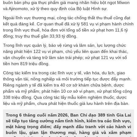
buôn bán phụ gia thực phẩm giả mang nhãn hiệu bột ngọt Miwon
và Ajinomoto, xử lý theo quy định của Bộ luật Hình sự.
Ngoài lĩnh vực thương mại, công tác chống thất thu thuế cũng đạt
kết quả đáng kể. Cơ quan thuế đã xử lý 581 vụ vi phạm hành chính
trong lĩnh vực thuế, hóa đơn với tổng số tiền xử phạt hơn 11,6 tỷ
đồng; truy thu thuế gần 33,93 tỷ đồng.
Trong lĩnh vực quản lý, bảo vệ rừng và lâm sản, lực lượng chức
năng phát hiện 122 vụ vi phạm, chủ yếu liên quan đến khai thác,
vận chuyển và tàng trữ lâm sản trái phép; xử phạt 121 vụ với số
tiền hơn 819 triệu đồng.
Công tác kiểm tra trong các lĩnh vực y tế, văn hóa, du lịch, giao
thông vận tải, nông nghiệp và môi trường tiếp tục được đẩy mạnh.
Riêng ngành y tế đã kiểm tra 40 cơ sở khám chữa bệnh, dược
phẩm và mỹ phẩm; phát hiện 10 cơ sở vi phạm, xử phạt tổng cộng
338 triệu đồng. Qua công tác lấy mẫu kiểm nghiệm thuốc, dược
liệu và mỹ phẩm, chưa phát hiện thuốc giả lưu hành trên địa bàn.
Trong 6 tháng cuối năm 2026, Ban Chỉ đạo 389 tỉnh Gia Lai
sẽ tiếp tục tăng cường nắm tình hình, kiểm tra các lĩnh vực,
mặt hàng trọng điểm; đẩy mạnh đấu tranh với các hành vi
buôn lậu, gian lận thương mại, hàng giả và xâm phạm