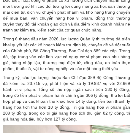
Đặc biệt, hoạt động vi phạm có xu hướng dịch chuyển mạnh sang
môi trường số khi các đối tượng lợi dụng mạng xã hội, sàn thương
mại điện tử, dịch vụ chuyển phát nhanh và kho hàng trung chuyển
để mua bán, vận chuyển hàng hóa vi phạm, đồng thời thường
xuyên thay đổi tài khoản giao dịch và địa điểm kinh doanh nhằm né
tránh sự kiểm tra, kiểm soát của cơ quan chức năng.
Trong 6 tháng đầu năm 2026, lực lượng Quản lý thị trường đã triển
khai quyết liệt các kế hoạch kiểm tra định kỳ, chuyên đề và đột xuất
của Chính phủ, Bộ Công Thương, Ban Chỉ đạo 389 các cấp. Trong
đó, tập trung vào các lĩnh vực có nguy cơ vi phạm cao như hàng
giả, hàng nhập lậu, thương mại điện tử, xăng dầu, an toàn thực
phẩm, thuốc lá, vật tư nông nghiệp và các mặt hàng thiết yếu.
Trong kỳ, các lực lượng thuộc Ban Chỉ đạo 389 Bộ Công Thương
đã kiểm tra 23.715 vụ, phát hiện và xử lý 19.937 vụ với 22.669
hành vi vi phạm. Tổng số thu nộp ngân sách trên 330 tỷ đồng,
trong đó tiền phạt vi phạm hành chính gần 306 tỷ đồng, thu lợi bất
hợp pháp và các khoản thu khác hơn 14 tỷ đồng, tiền bán thanh lý
hàng hóa tịch thu hơn 18 tỷ đồng. Trị giá hàng hóa vi phạm gần
209 tỷ đồng, trong đó trị giá hàng hóa tịch thu gần 82 tỷ đồng, trị
giá hàng hóa tiêu hủy hơn 127 tỷ đồng.