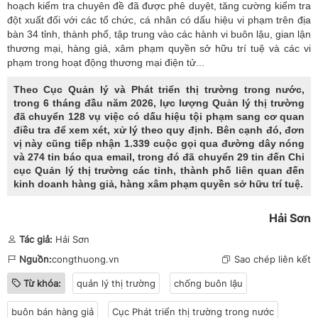
hoạch kiểm tra chuyên đề đã được phê duyệt, tăng cường kiểm tra
đột xuất đối với các tổ chức, cá nhân có dấu hiệu vi phạm trên địa
bàn 34 tỉnh, thành phố, tập trung vào các hành vi buôn lậu,
gian lận
thương mại
, hàng giả, xâm phạm quyền sở hữu trí tuệ và các vi
phạm trong hoạt động thương mại điện tử...
Theo Cục Quản lý và Phát triển thị trường trong nước,
trong 6 tháng đầu năm 2026, lực lượng Quản lý thị trường
đã chuyển 128 vụ việc có dấu hiệu tội phạm sang cơ quan
điều tra để xem xét, xử lý theo quy định. Bên cạnh đó, đơn
vị này cũng tiếp nhận 1.339 cuộc gọi qua đường dây nóng
và 274 tin báo qua email, trong đó đã chuyển 29 tin đến Chi
cục Quản lý thị trường các tỉnh, thành phố liên quan đến
kinh doanh hàng giả, hàng xâm phạm quyền sở hữu trí tuệ.
Hải Sơn
Tác giả:
Hải Sơn
Nguồn:
congthuong.vn
Sao chép liên kết
Từ khóa:
quản lý thị trường
chống buôn lậu
buôn bán hàng giả
Cục Phát triển thị trường trong nước