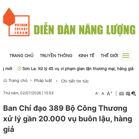
TRANG CHỦ
TRUYỀN THÔNG
KINH TẾ
THẾ GIỚI
NGUỒN
Toggle
naviga
ới
Sơn La: Xử lý 45 vụ vi phạm gian lận thương mại, hàng giả
Ph
Trang chủ
Pháp luật
Chi tiết tin tức
+
A
-
Thứ năm, 02/07/2026
|
15:53
A
A
|
Ban Chỉ đạo 389 Bộ Công Thương
xử lý gần 20.000 vụ buôn lậu, hàng
giả