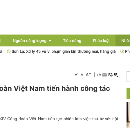
i
Nguồn năng lượng
Tiêu dùng
Pháp luật
Nhân
n La: Xử lý 45 vụ vi phạm gian lận thương mại, hàng giả
Phân cấp, 
Điện
+
A
-
A
A
|
Dầu khí
đoàn Việt Nam tiến hành công tác
Than - Khoáng sản
Thủy điện
Năng lượng mới
 XIV Công đoàn Việt Nam tiếp tục phiên làm việc thứ tư với nội