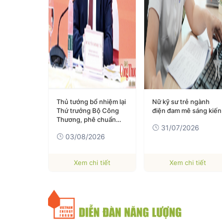
Minh giữ
Thủ tướng bổ nhiệm lại
Nữ kỹ sư trẻ ngành
ch Hội Chữ
Thứ trưởng Bộ Công
điện đam mê sáng kiến
nh phố Đà
Thương, phê chuẩn
31/07/2026
Chủ tịch UBND 2 tỉnh
026
03/08/2026
 tiết
Xem chi tiết
Xem chi tiết