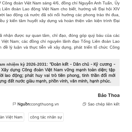
XIV Công đoàn Việt Nam sáng 4/6, đồng chí Nguyễn Anh Tuấn, Ủy
Liên đoàn Lao động Việt Nam cho biết, hướng về Đại hội XIV
ời lao động cả nước đã sôi nổi hưởng các phong trào thi đua,
ều ý kiến tâm huyết xây dựng và hoàn thiện văn kiện trình Đại
ã nhận được sự quan tâm, chỉ đạo, đóng góp quý báu của các
 Việt Nam; các đồng chí nguyên lãnh đạo Tổng Liên đoàn Lao
đề lý luận và thực tiễn về xây dựng, phát triển tổ chức Công
“Đoàn kết - Dân chủ - Kỷ cương -
am nhiệm kỳ 2026-2031:
 là: Xây dựng Công đoàn Việt Nam vững mạnh toàn diện; tập
i lao động; phát huy vai trò tiên phong, tinh thần đổi mới
ựng đất nước giàu mạnh, phồn vinh, văn minh, hạnh phúc.
Bảo Thoa
Nguồn:
congthuong.vn
Sao chép liên kết
àn Việt Nam
công tác nhân sự