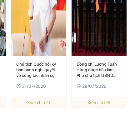
Chủ tịch Quốc hội ký
Đồng chí Lương Tuấn
Đ
ban hành nghị quyết
Hùng được bầu làm
T
về công tác nhân sự
Phó chủ tịch UBND
t
tỉnh Cao Bằng
C
31/07/2026
28/07/2026
k
Xem chi tiết
Xem chi tiết