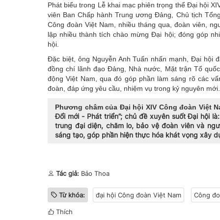
Phát biểu trong Lễ khai mạc phiên trọng thể Đại hội 
viên Ban Chấp hành Trung ương Đảng, Chủ tịch Tổng 
Công đoàn Việt Nam, nhiều tháng qua, đoàn viên, ngư
lập nhiều thành tích chào mừng Đại hội; đóng góp nhi
hội.
Đặc biệt, ông Nguyễn Anh Tuấn nhấn mạnh, Đại hội đ
đồng chí lãnh đạo Đảng, Nhà nước, Mặt trận Tổ quốc
động Việt Nam, qua đó góp phần làm sáng rõ các vấn 
đoàn, đáp ứng yêu cầu, nhiệm vụ trong kỷ nguyên mới.
Phương châm của Đại hội XIV Công đoàn Việt N
Đổi mới - Phát triển”; chủ đề xuyên suốt Đại hội
trung đại diện, chăm lo, bảo vệ đoàn viên và ngườ
sáng tạo, góp phần hiện thực hóa khát vọng xây d
Tác giả:
Bảo Thoa
Từ khóa:
đại hội Công đoàn Việt Nam
Công đo
Thích