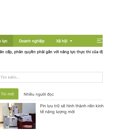
 lực
Doanh nghiệp
Xã hội
phân quyền phải gắn với năng lực thực thi của địa phương
Nhiệt đi
Giải trí
Giáo dục
Sức khỏe
Tin mới
Nhiều người đọc
Pin lưu trữ sẽ hình thành nền kinh
tế năng lượng mới