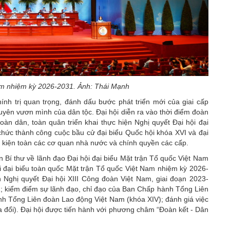
am nhiệm kỳ 2026-2031. Ảnh: Thái Mạnh
ính trị quan trọng, đánh dấu bước phát triển mới của giai cấp
yên vươn mình của dân tộc. Đại hội diễn ra vào thời điểm đoàn
àn dân, toàn quân triển khai thực hiện Nghị quyết Đại hội đại
chức thành công cuộc bầu cử đại biểu Quốc hội khóa XVI và đại
 kiện toàn các cơ quan nhà nước và chính quyền các cấp.
 Bí thư về lãnh đạo Đại hội đại biểu Mặt trận Tổ quốc Việt Nam
 hội đại biểu toàn quốc Mặt trận Tổ quốc Việt Nam nhiệm kỳ 2026-
n Nghị quyết Đại hội XIII Công đoàn Việt Nam, giai đoạn 2023-
1; kiểm điểm sự lãnh đạo, chỉ đạo của Ban Chấp hành
Tổng Liên
nh Tổng Liên đoàn Lao động Việt Nam (khóa XIV); đánh giá việc
a đổi). Đại hội được tiến hành với phương châm “Đoàn kết - Dân