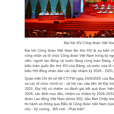
Đại hội XIV Công đoàn Việt N
Đại hội Công đoàn Việt Nam lần thứ XIV là sự kiện ch
công nhân
và tổ chức Công đoàn Việt Nam trong kỷ ngu
viên, người lao động cả nước đang cùng toàn Đảng, to
biểu toàn quốc lần thứ XIV của Đảng; cả nước vừa tổ 
biểu Hội đồng nhân dân các cấp nhiệm kỳ 2026 - 2031,
Quán triệt Chỉ thị số 48-CT/TW ngày 24/6/2025 của Ban
và các tổ chức chính trị - xã hội các cấp tiến tới Đại
2031, Đại hội có nhiệm vụ đánh giá kết quả thực hiệ
2026; xác định mục tiêu, nhiệm vụ nhiệm kỳ 2026-203
đoàn Lao động Việt Nam
(khóa XIII), bầu Ban Chấp hà
thi hành và thông qua Điều lệ Công đoàn Việt Nam (sử
chủ - Kỷ cương - Đổi mới - Phát triển”.