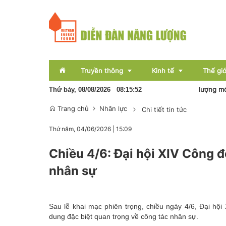
Truyền thông
Kinh tế
Thế giớ
Pin lưu trữ sẽ hình thành nền kinh tế năng lượng mới
Sơ
Thứ bảy, 08/08/2026
08
:
15
:
53
Trang chủ
Nhân lực
Chi tiết tin tức
Sự kiện
Thị trường
Thứ năm, 04/06/2026
|
15:09
Báo chí
Tài chính
Chiều 4/6: Đại hội XIV Công 
Bất động sản
nhân sự
OCOP
Emagazine
Sau lễ khai mạc phiên trọng, chiều ngày 4/6, Đại hội
dung đặc biệt quan trọng về công tác nhân sự.