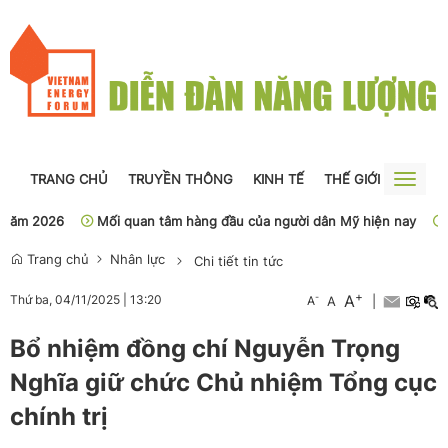
TRANG CHỦ
TRUYỀN THÔNG
KINH TẾ
THẾ GIỚI
NGUỒN
Toggle
naviga
 2026
Mối quan tâm hàng đầu của người dân Mỹ hiện nay
Sở Y
Trang chủ
Nhân lực
Chi tiết tin tức
+
A
-
Thứ ba, 04/11/2025
|
13:20
A
A
|
Bổ nhiệm đồng chí Nguyễn Trọng
Nghĩa giữ chức Chủ nhiệm Tổng cục
chính trị