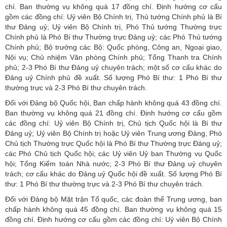
chí. Ban thường vụ không quá 17 đồng chí. Định hướng cơ cấu
gồm các đồng chí: Uỷ viên Bộ Chính trị, Thủ tướng Chính phủ là Bí
thư Đảng uỷ; Uỷ viên Bộ Chính trị, Phó Thủ tướng Thường trực
Chính phủ là Phó Bí thư Thường trực Đảng uỷ; các Phó Thủ tướng
Chính phủ; Bộ trưởng các Bộ: Quốc phòng, Công an, Ngoại giao,
Nội vụ; Chủ nhiệm Văn phòng Chính phủ; Tổng Thanh tra Chính
phủ; 2-3 Phó Bí thư Đảng uỷ chuyên trách; một số cơ cấu khác do
Đảng uỷ Chính phủ đề xuất. Số lượng Phó Bí thư: 1 Phó Bí thư
thường trực và 2-3 Phó Bí thư chuyên trách.
Đối với Đảng bộ Quốc hội, Ban chấp hành không quá 43 đồng chí.
Ban thường vụ không quá 21 đồng chí. Định hướng cơ cấu gồm
các đồng chí: Uỷ viên Bộ Chính trị, Chủ tịch Quốc hội là Bí thư
Đảng uỷ; Uỷ viên Bộ Chính trị hoặc Uỷ viên Trung ương Đảng, Phó
Chủ tịch Thường trực Quốc hội là Phó Bí thư Thường trực Đảng uỷ;
các Phó Chủ tịch Quốc hội; các Uỷ viên Uỷ ban Thường vụ Quốc
hội; Tổng Kiểm toán Nhà nước; 2-3 Phó Bí thư Đảng uỷ chuyên
trách; cơ cấu khác do Đảng uỷ Quốc hội đề xuất. Số lượng Phó Bí
thư: 1 Phó Bí thư thường trực và 2-3 Phó Bí thư chuyên trách.
Đối với Đảng bộ Mặt trận Tổ quốc, các đoàn thể Trung ương, ban
chấp hành không quá 45 đồng chí. Ban thường vụ không quá 15
đồng chí. Định hướng cơ cấu gồm các đồng chí: Uỷ viên Bộ Chính