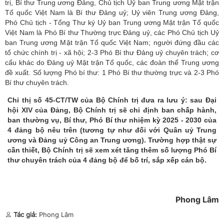
trị, Bí thư Trung ương Đảng, Chủ tịch Uỷ ban Trung ương Mặt trận
Tổ quốc Việt Nam là Bí thư Đảng uỷ; Uỷ viên Trung ương Đảng,
Phó Chủ tịch - Tổng Thư ký
Uỷ ban Trung ương Mặt trận Tổ quốc
Việt Nam
là Phó Bí thư Thường trực Đảng uỷ, các Phó Chủ tịch Uỷ
ban Trung ương Mặt trận Tổ quốc Việt Nam; người đứng đầu các
tổ chức chính trị - xã hội; 2-3 Phó Bí thư Đảng uỷ chuyên trách; cơ
cấu khác do Đảng uỷ Mặt trận Tổ quốc, các đoàn thể Trung ương
đề xuất. Số lượng Phó bí thư: 1 Phó Bí thư thường trực và 2-3 Phó
Bí thư chuyên trách.
Chỉ thị số 45-CT/TW của Bộ Chính trị đưa ra lưu ý: sau Đại
hội XIV của Đảng, Bộ Chính trị sẽ chỉ định ban chấp hành,
ban thường vụ, Bí thư, Phó Bí thư nhiệm kỳ 2025 - 2030 của
4 đảng bộ nêu trên (tương tự như đối với Quân uỷ Trung
ương và Đảng uỷ Công an Trung ương). Trường hợp thật sự
cần thiết, Bộ Chính trị sẽ xem xét tăng thêm số lượng Phó Bí
thư chuyên trách của 4 đảng bộ để bố trí, sắp xếp cán bộ.
Phong Lâm
Tác giả:
Phong Lâm