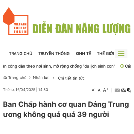
TRANG CHỦ
TRUYỀN THÔNG
KINH TẾ
THẾ GIỚI
NGUỒN
Toggle
naviga
công dân theo nơi sinh, mở rộng chống “du lịch sinh con”
Các hiệp
Trang chủ
Nhân lực
Chi tiết tin tức
+
A
-
Thứ tư, 16/04/2025
|
14:30
A
A
|
Ban Chấp hành cơ quan Đảng Trung
ương không quá quá 39 người