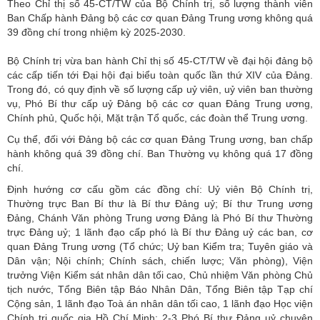
Theo Chỉ thị số 45-CT/TW của Bộ Chính trị, số lượng thành viên
Ban Chấp hành Đảng bộ các cơ quan Đảng Trung ương không quá
39 đồng chí trong nhiệm kỳ 2025-2030.
Bộ Chính trị vừa ban hành Chỉ thị số 45-CT/TW về đại hội đảng bộ
các cấp tiến tới Đại hội đại biểu toàn quốc lần thứ XIV của Đảng.
Trong đó, có quy định về số lượng cấp uỷ viên, uỷ viên ban thường
vụ, Phó Bí thư cấp uỷ Đảng bộ các cơ quan Đảng Trung ương,
Chính phủ, Quốc hội, Mặt trận Tổ quốc, các đoàn thể Trung ương.
Cụ thể, đối với Đảng bộ các cơ quan Đảng Trung ương, ban chấp
hành không quá 39 đồng chí. Ban Thường vụ không quá 17 đồng
chí.
Định hướng cơ cấu gồm các đồng chí: Uỷ viên Bộ Chính trị,
Thường trực Ban Bí thư là Bí thư Đảng uỷ; Bí thư Trung ương
Đảng, Chánh Văn phòng Trung ương Đảng là Phó Bí thư Thường
trực Đảng uỷ; 1 lãnh đạo cấp phó là Bí thư Đảng uỷ các ban, cơ
quan Đảng Trung ương (Tổ chức; Uỷ ban Kiểm tra; Tuyên giáo và
Dân vận; Nội chính; Chính sách, chiến lược; Văn phòng), Viện
trưởng Viện Kiểm sát nhân dân tối cao, Chủ nhiệm Văn phòng Chủ
tịch nước, Tổng Biên tập Báo Nhân Dân, Tổng Biên tập Tạp chí
Cộng sản, 1 lãnh đạo Toà án nhân dân tối cao, 1 lãnh đạo Học viện
Chính trị quốc gia Hồ Chí Minh; 2-3 Phó Bí thư Đảng uỷ chuyên