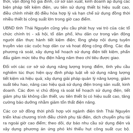
thời, vận động hộ gia đình, cơ sở sản xuất, kinh doanh áp dụng các
biện pháp tiết kiệm điện, ưu tiên sử dụng thiết bị hiệu suất cao,
điều chỉnh nhiệt độ điều hòa hợp lý và hạn chế sử dụng đồng thời
nhiều thiết bị công suất lớn trong giờ cao điểm.
UBND tỉnh Thái Nguyên cũng yêu cầu phát huy vai trò của các tổ
chức chính trị - xã hội, tổ dân phố, khu dân cư trong vận động
người dân thực hành
tiết kiệm điện
; lồng ghép nội dung tuyên
truyền vào các cuộc họp dân cư và hoạt động cộng đồng. Các địa
phương rà soát, xây dựng kế hoạch sử dụng điện tiết kiệm, phấn
đấu giảm mức tiêu thụ điện hằng năm theo chỉ tiêu được giao.
Đối với các cơ sở sử dụng năng lượng trọng điểm, tỉnh yêu cầu
nghiêm túc thực hiện quy định pháp luật về sử dụng năng lượng
tiết kiệm và hiệu quả; xây dựng giải pháp quản lý năng lượng, giảm
suất tiêu hao, nâng cao hiệu quả sử dụng điện trong sản xuất, kinh
doanh. Các đơn vị chủ động rà soát kế hoạch sử dụng điện, tiết
giảm phụ tải không cần thiết, ưu tiên thiết bị có hiệu suất cao, tăng
cường bảo dưỡng nhằm giảm tổn thất điện năng.
Các cơ sở đồng thời phối hợp với ngành điện tỉnh Thái Nguyên
triển khai chương trình điều chỉnh phụ tải điện, dịch chuyển phụ tải
ra ngoài giờ cao điểm; theo dõi, dự báo nhu cầu sử dụng điện và
xây dựng phương án ứng phó khi thiếu hụt công suất cục bộ.