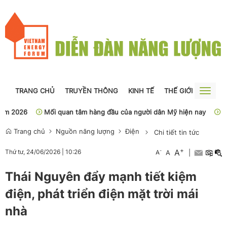
TRANG CHỦ
TRUYỀN THÔNG
KINH TẾ
THẾ GIỚI
NGUỒN
Toggle
naviga
 2026
Mối quan tâm hàng đầu của người dân Mỹ hiện nay
Sở Y 
Trang chủ
Nguồn năng lượng
Điện
Chi tiết tin tức
+
A
-
Thứ tư, 24/06/2026
|
10:26
A
A
|
Thái Nguyên đẩy mạnh tiết kiệm
điện, phát triển điện mặt trời mái
nhà