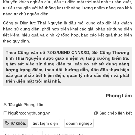
Khuyến khích nghiên cứu, đầu tư
điện mặt trời mái nhà
tự sản xuất,
tự tiêu thụ gắn với hệ thống lưu trữ năng lượng nhằm nâng cao khả
năng tự chủ nguồn điện.
Công ty Điện lực Thái Nguyên là đầu mối cung cấp dữ liệu khách
hàng sử dụng điện, phối hợp triển khai các giải pháp sử dụng điện
tiết kiệm, hiệu quả và định kỳ tổng hợp, báo cáo kết quả thực hiện
theo quy định.
Theo Công văn số 7242/UBND-CNN&XD, Sở Công Thương
tỉnh Thái Nguyên được giao nhiệm vụ tăng cường kiểm tra,
giám sát việc sử dụng điện tại các cơ sở sử dụng năng
lượng trọng điểm; theo dõi, hướng dẫn, đôn đốc thực hiện
các giải pháp tiết kiệm điện, quản lý nhu cầu điện và phát
triển điện mặt trời mái nhà.
Phong Lâm
Tác giả:
Phong Lâm
Nguồn:
congthuong.vn
Sao chép liên kết
Từ khóa:
tiết kiệm điện
doanh nghiệp