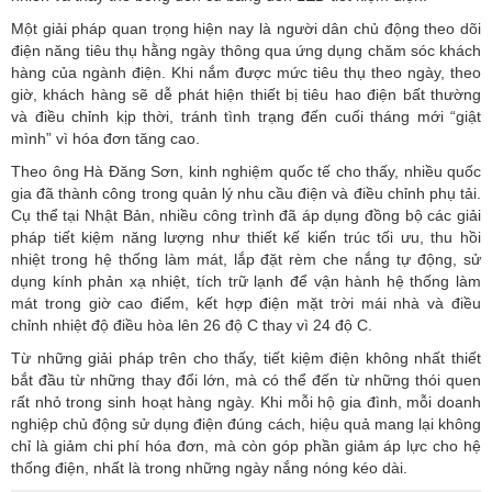
Một giải pháp quan trọng hiện nay là người dân chủ động theo dõi
điện năng tiêu thụ hằng ngày thông qua ứng dụng chăm sóc khách
hàng của ngành điện. Khi nắm được mức tiêu thụ theo ngày, theo
giờ, khách hàng sẽ dễ phát hiện thiết bị tiêu hao điện bất thường
và điều chỉnh kịp thời, tránh tình trạng đến cuối tháng mới “giật
mình” vì hóa đơn tăng cao.
Theo ông Hà Đăng Sơn, kinh nghiệm quốc tế cho thấy, nhiều quốc
gia đã thành công trong quản lý nhu cầu điện và điều chỉnh phụ tải.
Cụ thể tại Nhật Bản, nhiều công trình đã áp dụng đồng bộ các giải
pháp
tiết kiệm năng lượng
như thiết kế kiến trúc tối ưu, thu hồi
nhiệt trong hệ thống làm mát, lắp đặt rèm che nắng tự động, sử
dụng kính phản xạ nhiệt, tích trữ lạnh để vận hành hệ thống làm
mát trong giờ cao điểm, kết hợp điện mặt trời mái nhà và điều
chỉnh nhiệt độ điều hòa lên 26 độ C thay vì 24 độ C.
Từ những giải pháp trên cho thấy, tiết kiệm điện không nhất thiết
bắt đầu từ những thay đổi lớn, mà có thể đến từ những thói quen
rất nhỏ trong sinh hoạt hàng ngày. Khi mỗi hộ gia đình, mỗi doanh
nghiệp chủ động sử dụng điện đúng cách, hiệu quả mang lại không
chỉ là giảm chi phí hóa đơn, mà còn góp phần giảm áp lực cho hệ
thống điện, nhất là trong những ngày nắng nóng kéo dài.