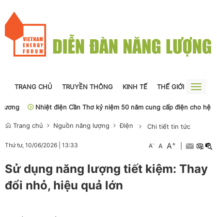
TRANG CHỦ
TRUYỀN THÔNG
KINH TẾ
THẾ GIỚI
NGUỒN
Toggle
naviga
g
Nhiệt điện Cần Thơ kỷ niệm 50 năm cung cấp điện cho hệ thống 
Trang chủ
Nguồn năng lượng
Điện
Chi tiết tin tức
+
A
-
Thứ tư, 10/06/2026
|
13:33
A
A
|
Sử dụng năng lượng tiết kiệm: Thay
đổi nhỏ, hiệu quả lớn