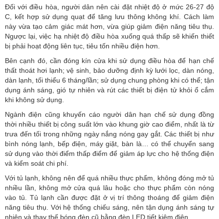
Đối với điều hòa, người dân nên cài đặt nhiệt độ ở mức 26-27 độ
C, kết hợp sử dụng quạt để tăng lưu thông không khí. Cách làm
này vừa tạo cảm giác mát hơn, vừa giúp giảm điện năng tiêu thụ.
Ngược lại, việc hạ nhiệt độ điều hòa xuống quá thấp sẽ khiến thiết
bị phải hoạt động liên tục, tiêu tốn nhiều điện hơn.
Bên cạnh đó, cần đóng kín cửa khi sử dụng điều hòa để hạn chế
thất thoát hơi lạnh; vệ sinh, bảo dưỡng định kỳ lưới lọc, dàn nóng,
dàn lạnh, tối thiểu 6 tháng/lần; sử dụng chung phòng khi có thể; tận
dụng ánh sáng, gió tự nhiên và rút các thiết bị điện tử khỏi ổ cắm
khi không sử dụng.
Ngành điện cũng khuyến cáo người dân hạn chế sử dụng đồng
thời nhiều thiết bị công suất lớn vào khung giờ cao điểm, nhất là từ
trưa đến tối trong những ngày nắng nóng gay gắt. Các thiết bị như
bình nóng lạnh, bếp điện, máy giặt, bàn là… có thể chuyển sang
sử dụng vào thời điểm thấp điểm để giảm áp lực cho hệ thống điện
và kiểm soát chi phí.
Với tủ lạnh, không nên để quá nhiều thực phẩm, không đóng mở tủ
nhiều lần, không mở cửa quá lâu hoặc cho thực phẩm còn nóng
vào tủ. Tủ lạnh cần được đặt ở vị trí thông thoáng để giảm điện
năng tiêu thụ. Với hệ thống chiếu sáng, nên tận dụng ánh sáng tự
nhiên và thay thế bóng đèn cũ bằng đèn LED tiết kiệm điện.