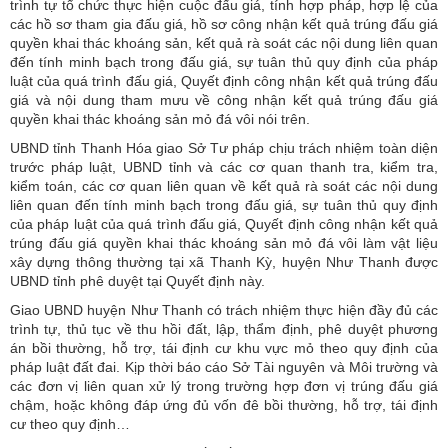
trình tự tổ chức thực hiện cuộc đấu giá, tính hợp pháp, hợp lệ của
các hồ sơ tham gia đấu giá, hồ sơ công nhận kết quả trúng đấu giá
quyền khai thác khoáng sản, kết quả rà soát các nội dung liên quan
đến tính minh bạch trong đấu giá, sự tuân thủ quy định của pháp
luật của quá trình đấu giá, Quyết định công nhận kết quả trúng đấu
giá và nội dung tham mưu về công nhận kết quả trúng đấu giá
quyền khai thác khoáng sản mỏ đá vôi nói trên.
UBND tỉnh Thanh Hóa giao Sở Tư pháp chịu trách nhiệm toàn diện
trước pháp luật, UBND tỉnh và các cơ quan thanh tra, kiểm tra,
kiểm toán, các cơ quan liên quan về kết quả rà soát các nội dung
liên quan đến tính minh bạch trong đấu giá, sự tuân thủ quy định
của pháp luật của quá trình đấu giá, Quyết định công nhận kết quả
trúng đấu giá quyền khai thác khoáng sản mỏ đá vôi làm vật liệu
xây dựng thông thường tại xã Thanh Kỳ, huyện Như Thanh được
UBND tỉnh phê duyệt tại Quyết định này.
Giao UBND huyện Như Thanh có trách nhiệm thực hiện đầy đủ các
trình tự, thủ tục về thu hồi đất, lập, thẩm định, phê duyệt phương
án bồi thường, hỗ trợ, tái định cư khu vực mỏ theo quy định của
pháp luật đất đai. Kịp thời báo cáo Sở Tài nguyên và Môi trường và
các đơn vị liên quan xử lý trong trường hợp đơn vị trúng đấu giá
chậm, hoặc không đáp ứng đủ vốn đê bồi thường, hỗ trợ, tái định
cư theo quy định…