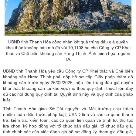
UBND tỉnh Thanh Hóa công nhận kết quả trúng đấu giá quyền
khai thác khoáng sản mỏ đá vôi 10,1108 ha cho Công ty CP Khai
thác và Chế biến khoáng sản Hưng Thịnh. Ảnh minh họa- nguồn
TA.
UBND tỉnh Thanh Hóa yêu cầu Công ty CP Khai thác và Chế biến
khoáng sản Hưng Thịnh phải nộp hồ sơ cấp Giấy phép thăm dò
khoáng sản trước ngày 26/02/2025; nộp tiền trúng đấu giá quyền
khai thác khoáng sản tại khu vực mỏ theo quy định; thực hiện đầy
đủ các nội dung quy định tại Quyết định này và quy định của pháp
luật.
Tỉnh Thanh Hóa giao Sở Tài nguyên và Môi trường chịu trách
nhiệm toàn diện trước pháp luật, UBND tỉnh và các cơ quan thanh
tra, kiểm tra, kiểm toán, các cơ quan liên quan về trình tự, thủ tục
lựa chọn, ký hợp đồng với tổ chức bán đấu giá, tổ chức đấu giá,
tính chính xác của việc đánh giá hồ sơ đăng ký tham gia đấu giá,