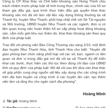
Công ty CP Khai thác và Chế biến khoáng sản Hưng Thịnh chịu
trách nhiệm trước pháp luật về tính trung thực, chính xác của hồ sơ
tham gia đấu giá, quá trình thực hiện đấu giá quyền khai thác
khoáng sản mỏ đá vôi làm vật liệu xây dựng thông thường tại xã
Thanh Kỳ, huyện Như Thanh; phối hợp chặt chẽ với Sở Tài nguyên
và Môi trường, UBND huyện Như Thanh và các ngành, đơn vị có
liên quan trong việc hoàn thiện hồ sơ cấp phép hoạt động khoáng
sản, cắm mốc giới khu vực thăm dò, khai thác khoáng sản theo quy
định của pháp luật.
Trao đổi với phóng viên Báo Công Thương vào sáng 2/10, một lãnh
đạo huyện Như Thanh Hóa, tỉnh Thanh Hóa cho biết:
"Huyện đã
giao phòng ban chức năng phối hợp với các sở, ban, ngành có liên
quan và đơn vị trúng đấu giá mỏ đá vôi tại xã Thanh Kỳ để triển
khai các bước, thực hiện các thủ tục theo đúng chỉ đạo của UBND
tỉnh và quy định của pháp luật. Mỏ đá vôi sau khi đưa vào khai thác
sẽ góp phần cung ứng nguồn vật liệu xây dựng cho các công trình
trên địa bàn huyện và công trình ở các huyện lân cận; tạo thêm
việc làm và tăng thu cho ngân sách địa phương"
.
Hoàng Minh
Tác giả:
Hoàng Minh
Nguồn:
congthuong.vn
Sao chép liên kết