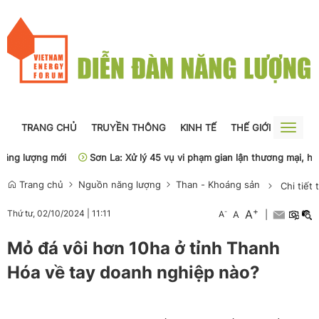
TRANG CHỦ
TRUYỀN THÔNG
KINH TẾ
THẾ GIỚI
NGUỒN
Toggle
naviga
ng lượng mới
Sơn La: Xử lý 45 vụ vi phạm gian lận thương mại, hàng 
Trang chủ
Nguồn năng lượng
Than - Khoáng sản
Chi tiết 
+
A
-
Thứ tư, 02/10/2024
|
11:11
A
A
|
Mỏ đá vôi hơn 10ha ở tỉnh Thanh
Hóa về tay doanh nghiệp nào?