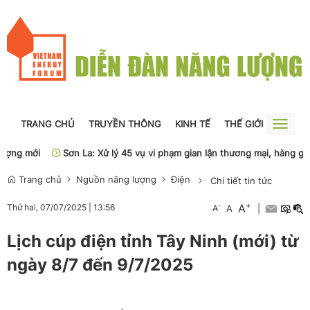
TRANG CHỦ
TRUYỀN THÔNG
KINH TẾ
THẾ GIỚI
NGUỒN
Toggle
naviga
ng mới
Sơn La: Xử lý 45 vụ vi phạm gian lận thương mại, hàng giả
Trang chủ
Nguồn năng lượng
Điện
Chi tiết tin tức
+
A
-
Thứ hai, 07/07/2025
|
13:56
A
A
|
Lịch cúp điện tỉnh Tây Ninh (mới) từ
ngày 8/7 đến 9/7/2025