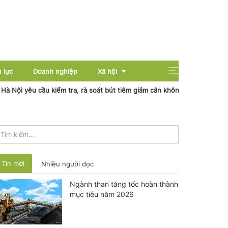
 lực
Doanh nghiệp
Xã hội
yêu cầu kiểm tra, rà soát bút tiêm giảm cân không rõ nguồn gốc
Tổ
Giải trí
Giáo dục
Sức khỏe
Tin mới
Nhiều người đọc
Ngành than tăng tốc hoàn thành
mục tiêu năm 2026