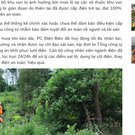
n bộ khu vực bị ảnh hưởng bởi mưa lũ tại các xã thuộc khu vực
bị gián đoạn do thiên tai đã được cấp điện trở lại, đạt 100%.
ện an toàn.
hưa thể thống kê chính xác hoặc chưa thể đảm bảo điều kiện cấp
au công tơ nhằm bảo đảm tuyệt đối an toàn về người và tài sản.
 mưa lớn kéo dài, PC Điện Biên đã huy động tối đa nhân lực,
ương và nhận được sự chỉ đạo sát sao, kịp thời từ Tổng công ty
ng án khôi phục lưới điện. Cán bộ công nhân viên ngành điện đã
 túc trực 24/24h để xử lý các điểm sạt lở, dựng lại cột điện, thay
 điện an toàn, hiệu quả.