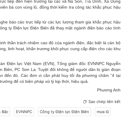
c tiếp đến hiện trường tại các xã Na Son, Tìa Dình, Xa Dung
 viên bà con vùng lũ, đồng thời kiểm tra công tác khắc phục hậu
nghe báo cáo trực tiếp từ các lực lượng tham gia khắc phục hậu
ng ty Điện lực Điện Biên đã thay mặt ngành điện báo cáo tình
nh thần trách nhiệm cao độ của ngành điện, đặc biệt là cán bộ
ộng, linh hoạt, khẩn trương khôi phục cung cấp điện cho các khu
đoàn Điện lực Việt Nam (EVN), Tổng giám đốc EVNNPC Nguyễn
ện Biên, PC Sơn La: Tuyệt đối không để người dân bị gián đoạn
n đến đó. Các đơn vị cần phát huy tối đa phương châm “4 tại
 trường để có biện pháp xử lý kịp thời, hiệu quả.
Phương Anh
Sao chép liên kết
 Bắc
EVNNPC
Công ty Điện lực Điện Biên
mưa lũ