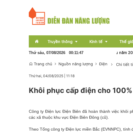
Truyền thông
Kinh tế
Thế giớ
Ngành than tăng tốc hoàn thành mục tiêu năm 2026
Thứ sáu, 07/08/2026
00
:
11
:
48
Trang chủ
Nguồn năng lượng
Điện
Chi tiết t
Sự kiện
Thị trường
Thứ hai, 04/08/2025
|
11:18
Báo chí
Tài chính
Khôi phục cấp điện cho 100% 
Bất động sản
OCOP
Công ty Điện lực Điện Biên đã hoàn thành việc khôi 
Emagazine
các xã thuộc khu vực Điện Biên Đông (cũ).
Theo Tổng công ty Điện lực miền Bắc (EVNNPC), tín