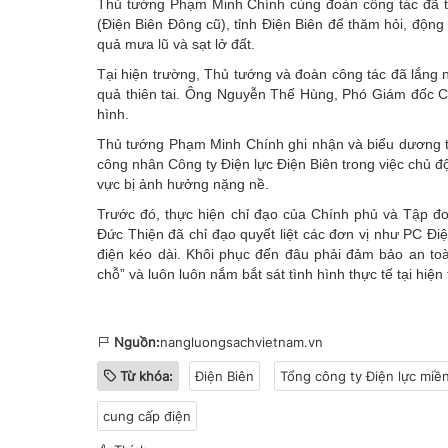
Thủ tướng Phạm Minh Chính cùng đoàn công tác đã trự
(Điện Biên Đông cũ), tỉnh Điện Biên để thăm hỏi, động
quả mưa lũ và sạt lở đất.
Tại hiện trường, Thủ tướng và đoàn công tác đã lắng 
quả thiên tai. Ông Nguyễn Thế Hùng, Phó Giám đốc Cô
hình.
Thủ tướng Phạm Minh Chính ghi nhận và biểu dương ti
công nhân Công ty Điện lực Điện Biên trong việc chủ đ
vực bị ảnh hưởng nặng nề.
Trước đó, thực hiện chỉ đạo của Chính phủ và Tập 
Đức Thiện đã chỉ đạo quyết liệt các đơn vị như PC Đi
điện kéo dài. Khôi phục đến đâu phải đảm bảo an toà
chỗ” và luôn luôn nắm bắt sát tình hình thực tế tại hiện
Nguồn:
nangluongsachvietnam.vn
Từ khóa:
Điện Biên
Tổng công ty Điện lực miền
cung cấp điện