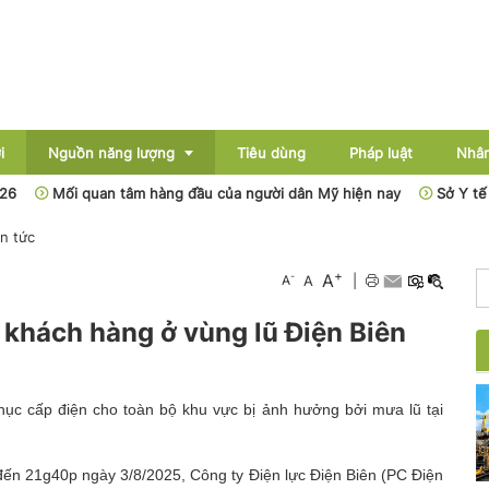
i
Nguồn năng lượng
Tiêu dùng
Pháp luật
Nhân
Mối quan tâm hàng đầu của người dân Mỹ hiện nay
Sở Y tế Hà Nội 
in tức
Điện
+
A
-
A
A
|
Dầu khí
khách hàng ở vùng lũ Điện Biên
Than - Khoáng sản
Thủy điện
phục cấp điện cho toàn bộ khu vực bị ảnh hưởng bởi mưa lũ tại
Năng lượng mới
h đến 21g40p ngày 3/8/2025, Công ty Điện lực Điện Biên (PC Điện