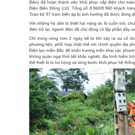
Biên) đã hoàn thành việc khôi phục cấp điện cho toà
Điện Biên Đông (cũ). Tổng số 8.960/8.960 khách hàng 
Toàn bộ 97 trạm biến áp bị ảnh hưởng đã được đóng đi
Với những hộ dân bị thiệt hại nặng do lũ cuốn trôi, c
điện trở lại, ngành điện đã chủ động cô lập phần dây s
Chỉ trong vòng hơn 2 ngày kể từ khi xảy ra sự cố do
phương tiện, phối hợp chặt chẽ với chính quyền địa ph
Điện lực miền Bắc để khẩn trương triển khai các phươ
không quản ngại thời tiết khắc nghiệt, địa hình hiểm trở,
thế thiết bị bị hư hỏng và từng bước khôi phục hệ thống