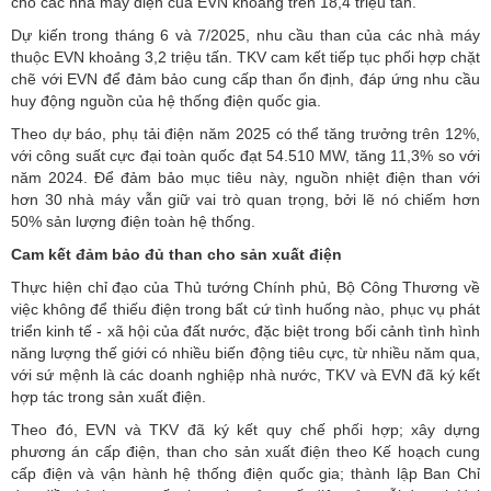
cho các nhà máy điện của EVN khoảng trên 18,4 triệu tấn.
Dự kiến trong tháng 6 và 7/2025, nhu cầu than của các nhà máy
thuộc EVN khoảng 3,2 triệu tấn. TKV cam kết tiếp tục phối hợp chặt
chẽ với EVN để đảm bảo cung cấp than ổn định, đáp ứng nhu cầu
huy động nguồn của hệ thống điện quốc gia.
Theo dự báo, phụ tải điện năm 2025 có thể tăng trưởng trên 12%,
với công suất cực đại toàn quốc đạt 54.510 MW, tăng 11,3% so với
năm 2024. Để đảm bảo mục tiêu này, nguồn
nhiệt điện than
với
hơn 30 nhà máy vẫn giữ vai trò quan trọng, bởi lẽ nó chiếm hơn
50% sản lượng điện toàn hệ thống.
Cam kết đảm bảo đủ than cho sản xuất điện
Thực hiện chỉ đạo của Thủ tướng Chính phủ, Bộ Công Thương về
việc không để thiếu điện trong bất cứ tình huống nào, phục vụ phát
triển kinh tế - xã hội của đất nước, đặc biệt trong bối cảnh tình hình
năng lượng thế giới có nhiều biến động tiêu cực, từ nhiều năm qua,
với sứ mệnh là các doanh nghiệp nhà nước, TKV và EVN đã ký kết
hợp tác trong sản xuất điện.
Theo đó, EVN và TKV đã ký kết quy chế phối hợp; xây dựng
phương án cấp điện, than cho sản xuất điện theo Kế hoạch cung
cấp điện và vận hành hệ thống điện quốc gia; thành lập Ban Chỉ