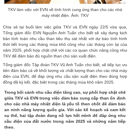
TKV làm việc với EVN về tình hình cung ứng than cho các nhà
máy nhiệt điện. Ảnh: TKV
Chia sẻ tại buổi làm việc giữa TKV và EVN ngày 22/5 vừa qua,
Tổng giám đốc EVN Nguyễn Anh Tuấn cho biết sẽ xây dựng kịch
bản tính toán nhu cầu than tiêu thụ sát nhất với dự báo tình hình
thời tiết trong các tháng mùa khô cũng như các tháng còn lại của
năm 2025, phối hợp chặt chẽ với các cơ quan chức năng cũng như
TKV để đảm bảo đủ nguồn than cho sản xuất điện.
Tổng giám đốc Tập đoàn TKV Vũ Anh Tuấn cho biết, sẽ tiếp tục ưu
tiên đảm bảo cả về khối lượng và chất lượng than cho các nhà máy
điện của EVN, để đáp ứng nhu cầu sản xuất điện theo đúng hợp
đồng đã ký kết, đặc biệt trong các tháng mùa khô năm 2025.
Trong bối cảnh nhu cầu điện tăng cao, sự phối hợp chặt chẽ
giữa TKV và EVN trong việc đảm bảo cung cấp than ổn định
cho các nhà máy nhiệt điện là yếu tố then chốt để đảm bảo
an ninh năng lượng quốc gia. Với các kế hoạch và cam kết
cụ thể, hai tập đoàn đang nỗ lực hết mình để đáp ứng nhu
cầu điện của đất nước trong năm 2025 và những năm tiếp
theo.