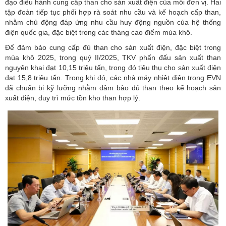
đạo điều hành cung cấp than cho sản xuất điện của mỗi đơn vị. Hai
tập đoàn tiếp tục phối hợp rà soát nhu cầu và kế hoạch cấp than,
nhằm chủ động đáp ứng nhu cầu huy động nguồn của hệ thống
điện quốc gia, đặc biệt trong các tháng cao điểm mùa khô.
Để đảm bảo cung cấp đủ than cho sản xuất điện, đặc biệt trong
mùa khô 2025, trong quý II/2025, TKV phấn đấu sản xuất than
nguyên khai đạt 10,15 triệu tấn, trong đó tiêu thụ cho sản xuất điện
đạt 15,8 triệu tấn. Trong khi đó, các nhà máy nhiệt điện trong EVN
đã chuẩn bị kỹ lưỡng nhằm đảm bảo đủ than theo kế hoạch sản
xuất điện, duy trì mức tồn kho than hợp lý.