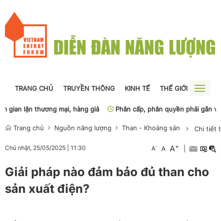
TRANG CHỦ
TRUYỀN THÔNG
KINH TẾ
THẾ GIỚI
NGUỒN
Toggle
naviga
ian lận thương mại, hàng giả
Phân cấp, phân quyền phải gắn với năn
Trang chủ
Nguồn năng lượng
Than - Khoáng sản
Chi tiết 
+
A
-
Chủ nhật, 25/05/2025
|
11:30
A
A
|
Giải pháp nào đảm bảo đủ than cho
sản xuất điện?