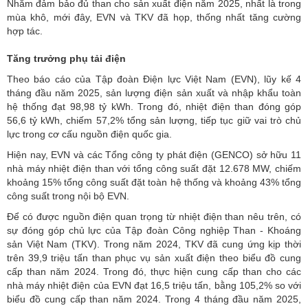
Nhằm đảm bảo đủ than cho sản xuất điện năm 2025, nhất là trong
mùa khô, mới đây, EVN và TKV đã họp, thống nhất tăng cường
hợp tác.
Tăng trưởng phụ tải điện
Theo báo cáo của Tập đoàn Điện lực Việt Nam (EVN), lũy kế 4
tháng đầu năm 2025, sản lượng điện sản xuất và nhập khẩu toàn
hệ thống đạt 98,98 tỷ kWh. Trong đó, nhiệt điện than đóng góp
56,6 tỷ kWh, chiếm 57,2% tổng sản lượng, tiếp tục giữ vai trò chủ
lực trong cơ cấu nguồn điện quốc gia.
Hiện nay, EVN và các Tổng công ty phát điện (GENCO) sở hữu 11
nhà máy nhiệt điện than với tổng công suất đặt 12.678 MW, chiếm
khoảng 15% tổng công suất đặt toàn hệ thống và khoảng 43% tổng
công suất trong nội bộ EVN.
Để có được nguồn điện quan trọng từ nhiệt điện than nêu trên, có
sự đóng góp chủ lực của
Tập đoàn Công nghiệp Than - Khoáng
sản Việt Nam
(TKV). Trong năm 2024, TKV đã cung ứng kịp thời
trên 39,9 triệu tấn than phục vụ sản xuất điện theo biểu đồ cung
cấp than năm 2024. Trong đó, thực hiện cung cấp than cho các
nhà máy nhiệt điện của EVN đạt 16,5 triệu tấn, bằng 105,2% so với
biểu đồ cung cấp than năm 2024. Trong 4 tháng đầu năm 2025,