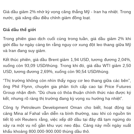
Giá dầu giảm 2% nhờ kỳ vọng căng thẳng Mỹ - Iran hạ nhiệt. Trong
nước, giá xăng dầu điều chỉnh giảm đồng loạt.
Giá dầu thế giới
Trong phiên giao dịch cuối cùng trong tuần, giá dầu giảm 2% khi
giới đầu tư ngày càng tin rằng nguy cơ xung đột leo thang giữa Mỹ
và Iran đang suy giảm.
Kết thúc phiên, giá dầu Brent giảm 1,94 USD, tương đương 2,04%,
xuống còn 93,09 USD/thùng. Trong khi đó, giá dầu WTI giảm 2,50
USD, tương đương 2,69%, xuống còn 90,54 USD/thùng.
“Thị trường không còn nhìn thấy nguy cơ leo thang giữa các bên”,
ông Phil Flynn, chuyên gia phân tích cấp cao tại Price Futures
Group nhận định. “Dù chưa có thỏa thuận chính thức nào được ký
kết, nhưng rõ ràng thị trường đang kỳ vọng xu hướng hạ nhiệt”.
Công ty Petroleum Development Oman cho biết, hoạt động tại
cảng Mina al Fahal vẫn diễn ra bình thường, sau khi có nguồn tin
tiết lộ với Reuters rằng, việc xếp dỡ dầu tại đây đã tạm ngừng do
xảy ra một vụ nổ gần khu vực neo đậu. Cảng này mỗi ngày xuất
khẩu khoảng 800.000-900.000 thùng dầu thô.