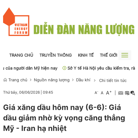
TRANG CHỦ
TRUYỀN THÔNG
KINH TẾ
THẾ GIỚI
NGUỒN
Toggle
naviga
ủa người dân Mỹ hiện nay
Sở Y tế Hà Nội yêu cầu kiểm tra, rà soá
Trang chủ
Nguồn năng lượng
Dầu khí
Chi tiết tin tức
+
A
-
Thứ bảy, 06/06/2026
|
09:45
A
A
|
Giá xăng dầu hôm nay (6-6): Giá
dầu giảm nhờ kỳ vọng căng thẳng
Mỹ - Iran hạ nhiệt