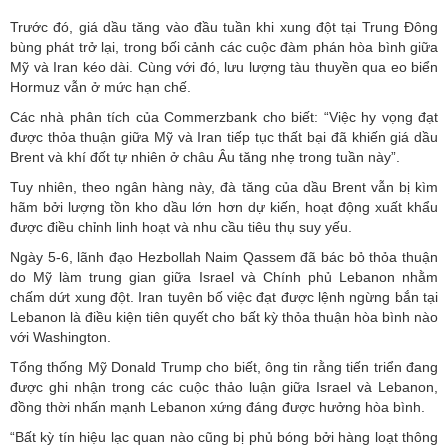
Trước đó, giá dầu tăng vào đầu tuần khi xung đột tại Trung Đông
bùng phát trở lại, trong bối cảnh các cuộc đàm phán hòa bình giữa
Mỹ và Iran kéo dài. Cùng với đó, lưu lượng tàu thuyền qua eo biển
Hormuz vẫn ở mức hạn chế.
Các nhà phân tích của Commerzbank cho biết: “Việc hy vọng đạt
được thỏa thuận giữa Mỹ và Iran tiếp tục thất bại đã khiến giá dầu
Brent và khí đốt tự nhiên ở châu Âu tăng nhẹ trong tuần này”.
Tuy nhiên, theo ngân hàng này, đà tăng của dầu Brent vẫn bị kìm
hãm bởi lượng tồn kho dầu lớn hơn dự kiến, hoạt động xuất khẩu
được điều chỉnh linh hoạt và nhu cầu tiêu thụ suy yếu.
Ngày 5-6, lãnh đạo Hezbollah Naim Qassem đã bác bỏ thỏa thuận
do Mỹ làm trung gian giữa Israel và Chính phủ Lebanon nhằm
chấm dứt xung đột. Iran tuyên bố việc đạt được lệnh ngừng bắn tại
Lebanon là điều kiện tiên quyết cho bất kỳ thỏa thuận hòa bình nào
với Washington.
Tổng thống Mỹ Donald Trump cho biết, ông tin rằng tiến triển đang
được ghi nhận trong các cuộc thảo luận giữa Israel và Lebanon,
đồng thời nhấn mạnh Lebanon xứng đáng được hưởng hòa bình.
“Bất kỳ tín hiệu lạc quan nào cũng bị phủ bóng bởi hàng loạt thông