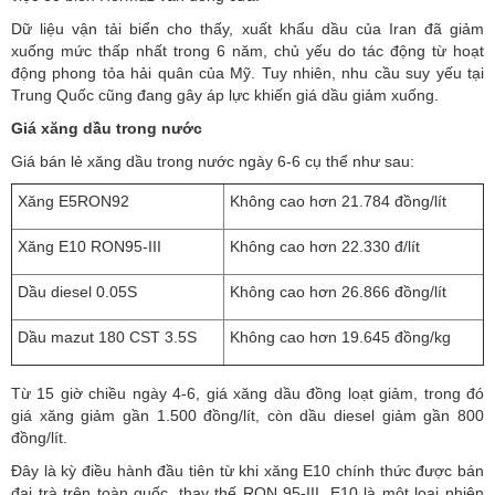
Dữ liệu vận tải biển cho thấy, xuất khẩu dầu của Iran đã giảm
xuống mức thấp nhất trong 6 năm, chủ yếu do tác động từ hoạt
động phong tỏa hải quân của Mỹ. Tuy nhiên, nhu cầu suy yếu tại
Trung Quốc cũng đang gây áp lực khiến giá dầu giảm xuống.
Giá xăng dầu trong nước
Giá bán lẻ xăng dầu trong nước ngày 6-6 cụ thể như sau:
Xăng E5RON92
Không cao hơn 21.784 đồng/lít
Xăng E10 RON95-III
Không cao hơn 22.330 đ/lít
Dầu diesel 0.05S
Không cao hơn 26.866 đồng/lít
Dầu mazut 180 CST 3.5S
Không cao hơn 19.645 đồng/kg
Từ 15 giờ chiều ngày 4-6, giá xăng dầu đồng loạt giảm, trong đó
giá xăng giảm gần 1.500 đồng/lít, còn dầu diesel giảm gần 800
đồng/lít.
Đây là kỳ điều hành đầu tiên từ khi xăng E10 chính thức được bán
đại trà trên toàn quốc, thay thế RON 95-III. E10 là một loại nhiên