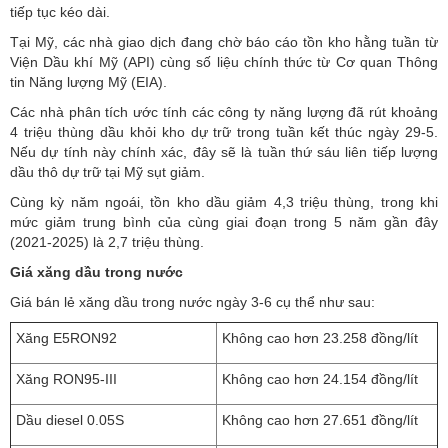
tiếp tục kéo dài.
Tại Mỹ, các nhà giao dịch đang chờ báo cáo tồn kho hằng tuần từ
Viện Dầu khí Mỹ (API) cùng số liệu chính thức từ Cơ quan Thông
tin Năng lượng Mỹ (EIA).
Các nhà phân tích ước tính các công ty năng lượng đã rút khoảng
4 triệu thùng dầu khỏi kho dự trữ trong tuần kết thúc ngày 29-5.
Nếu dự tính này chính xác, đây sẽ là tuần thứ sáu liên tiếp lượng
dầu thô dự trữ tại Mỹ sụt giảm.
Cùng kỳ năm ngoái, tồn kho dầu giảm 4,3 triệu thùng, trong khi
mức giảm trung bình của cùng giai đoạn trong 5 năm gần đây
(2021-2025) là 2,7 triệu thùng.
Giá xăng dầu trong nước
Giá bán lẻ xăng dầu trong nước ngày 3-6 cụ thể như sau:
Xăng E5RON92
Không cao hơn 23.258 đồng/lít
Xăng RON95-III
Không cao hơn 24.154 đồng/lít
Dầu diesel 0.05S
Không cao hơn 27.651 đồng/lít