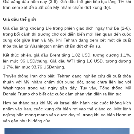
Giá xăng dầu hôm nay (3-6): Giá dầu thế giới tiếp tục tăng 1% khi
Iran xem xét đề xuất của Mỹ nhằm chấm dứt xung đột.
Giá dầu thế giới
Giá dầu tăng khoảng 1% trong phiên giao dịch ngày thứ Ba (2-6),
trong bối cảnh thị trường chờ đợi diễn biến mới liên quan đến cuộc
xung đột giữa Iran và Mỹ, khi Tehran đang xem xét một đề xuất
thỏa thuận từ Washington nhằm chấm dứt chiến sự.
Kết thúc phiên, giá dầu Brent tăng 1,02 USD, tương đương 1,1%,
lên mức 96 USD/thùng. Giá dầu WTI tăng 1,6 USD, tương đương
1,7%, lên mức 93,76 USD/thùng.
Truyền thông Iran cho biết, Tehran đang nghiên cứu đề xuất thỏa
thuận với Mỹ nhằm chấm dứt xung đột, song chưa liên lạc với
Washington trong vài ngày gần đây. Tuy vậy, Tổng thống Mỹ
Donald Trump cho biết các cuộc đàm phán vẫn diễn ra liên tục.
Hơn ba tháng sau khi Mỹ và Israel tiến hành các cuộc không kích
nhằm vào Iran, cuộc xung đột hiện rơi vào thế giằng co. Một lệnh
ngừng bắn mong manh vẫn được duy trì, trong khi eo biển Hormuz
vẫn gần như bị đóng cửa.