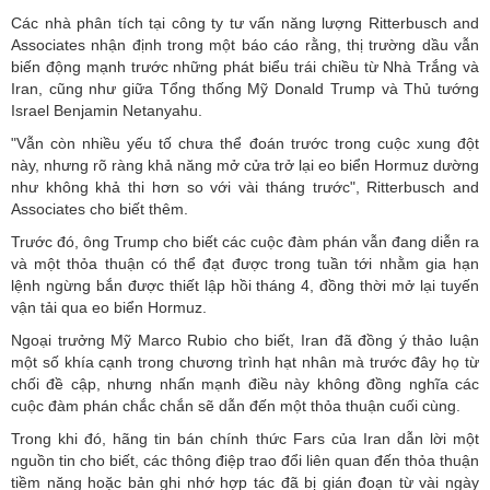
Các nhà phân tích tại công ty tư vấn năng lượng Ritterbusch and
Associates nhận định trong một báo cáo rằng, thị trường dầu vẫn
biến động mạnh trước những phát biểu trái chiều từ Nhà Trắng và
Iran, cũng như giữa Tổng thống Mỹ Donald Trump và Thủ tướng
Israel Benjamin Netanyahu.
"Vẫn còn nhiều yếu tố chưa thể đoán trước trong cuộc xung đột
này, nhưng rõ ràng khả năng mở cửa trở lại eo biển Hormuz dường
như không khả thi hơn so với vài tháng trước", Ritterbusch and
Associates cho biết thêm.
Trước đó, ông Trump cho biết các cuộc đàm phán vẫn đang diễn ra
và một thỏa thuận có thể đạt được trong tuần tới nhằm gia hạn
lệnh ngừng bắn được thiết lập hồi tháng 4, đồng thời mở lại tuyến
vận tải qua eo biển Hormuz.
Ngoại trưởng Mỹ Marco Rubio cho biết, Iran đã đồng ý thảo luận
một số khía cạnh trong chương trình hạt nhân mà trước đây họ từ
chối đề cập, nhưng nhấn mạnh điều này không đồng nghĩa các
cuộc đàm phán chắc chắn sẽ dẫn đến một thỏa thuận cuối cùng.
Trong khi đó, hãng tin bán chính thức Fars của Iran dẫn lời một
nguồn tin cho biết, các thông điệp trao đổi liên quan đến thỏa thuận
tiềm năng hoặc bản ghi nhớ hợp tác đã bị gián đoạn từ vài ngày