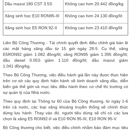
Dầu mazut 180 CST 3.5S
Không cao hơn 20.442 đồng/kg
Xăng sinh học E10 RON95-III
Không cao hơn 24.130 đồng/lít
Xăng sinh học E5 RON 92-II
Không cao hơn 23.410 đồng/lít
Liên Bộ Công Thương - Tài chính quyết định điều chỉnh giá bán lẻ
các mặt hàng xăng dầu từ 15 giờ ngày 28-5. Cụ thể, xăng
E5RON92 giảm 1.082 đồng/lít; xăng RON95 giảm 1.395 đồng/lít;
dầu diesel 0.05S giảm 1.110 đồng/lít; dầu mazut giảm
1.041 đồng/kg.
Theo Bộ Công Thương, việc điều hành giá lần này được thực hiện
trên cơ sở các quy định hiện hành về kinh doanh xăng dầu, diễn
biến giá thế giới và mục tiêu điều hành theo cơ chế thị trường có
sự quản lý của Nhà nước.
Theo quy định tại Thông tư 60 của Bộ Công thương, từ ngày 1-6
trên cả nước, các loại xăng khoáng truyền thống sẽ chính thức
dừng lưu hành. Thay vào đó, người tiêu dùng sẽ chỉ có các lựa
chọn là xăng E5 RON92-II và E10 RON 95-III, E10 RON 95-V.
Bộ Công thương cho biết, việc điều chỉnh nhằm bảo đảm mục tiêu