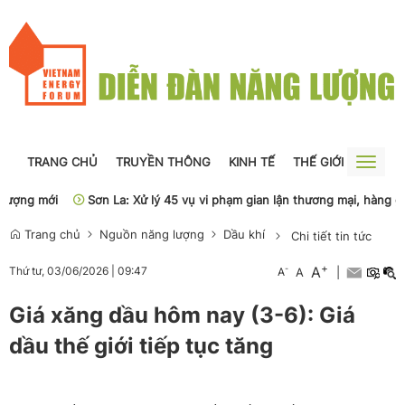
TRANG CHỦ
TRUYỀN THÔNG
KINH TẾ
THẾ GIỚI
NGUỒN
Toggle
naviga
ợng mới
Sơn La: Xử lý 45 vụ vi phạm gian lận thương mại, hàng giả
Trang chủ
Nguồn năng lượng
Dầu khí
Chi tiết tin tức
+
A
-
Thứ tư, 03/06/2026
|
09:47
A
A
|
Giá xăng dầu hôm nay (3-6): Giá
dầu thế giới tiếp tục tăng