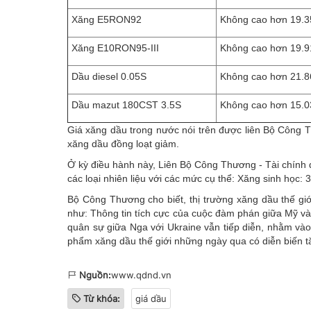
Xăng E5RON92
Không cao hơn 19.35
Xăng E10RON95-III
Không cao hơn 19.91
Dầu diesel 0.05S
Không cao hơn 21.86
Dầu mazut 180CST 3.5S
Không cao hơn 15.0
Giá xăng dầu trong nước nói trên được liên Bộ Công T
xăng dầu đồng loạt giảm.
Ở kỳ điều hành này, Liên Bộ Công Thương - Tài chính qu
các loại nhiên liệu với các mức cụ thể: Xăng sinh học: 
Bộ Công Thương cho biết, thị trường xăng dầu thế gi
như: Thông tin tích cực của cuộc đàm phán giữa Mỹ và 
quân sự giữa Nga với Ukraine vẫn tiếp diễn, nhằm và
phẩm xăng dầu thế giới những ngày qua có diễn biến 
Nguồn:
www.qdnd.vn
Từ khóa:
giá dầu