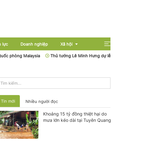
 lực
Doanh nghiệp
Xã hội
ng Malaysia
Thủ tướng Lê Minh Hưng dự lễ mít tinh Ngày An ninh 
Giải trí
Giáo dục
Sức khỏe
Tin mới
Nhiều người đọc
Khoảng 15 tỷ đồng thiệt hại do
mưa lớn kéo dài tại Tuyên Quang