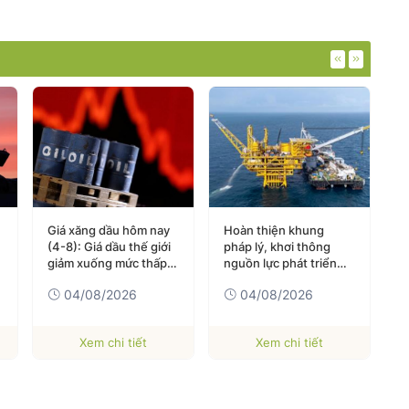
Giá xăng dầu hôm nay
Hoàn thiện khung
G
(4-8): Giá dầu thế giới
pháp lý, khơi thông
(
giảm xuống mức thấp
nguồn lực phát triển
m
nhất trong 3 tuần qua
ngành dầu khí
T
04/08/2026
04/08/2026
Xem chi tiết
Xem chi tiết