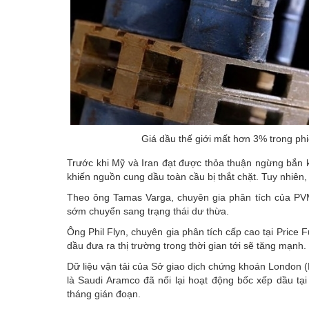
Giá dầu thế giới mất hơn 3% trong ph
Trước khi Mỹ và Iran đạt được thỏa thuận ngừng bắn ké
khiến nguồn cung dầu toàn cầu bị thắt chặt. Tuy nhiên
Theo ông Tamas Varga, chuyên gia phân tích của PVM,
sớm chuyển sang trạng thái dư thừa.
Ông Phil Flyn, chuyên gia phân tích cấp cao tại Price
dầu đưa ra thị trường trong thời gian tới sẽ tăng mạnh.
Dữ liệu vận tải của Sở giao dịch chứng khoán London 
là Saudi Aramco đã nối lại hoạt động bốc xếp dầu tạ
tháng gián đoạn.