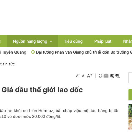
i
Nguồn năng lượng
Tiêu dùng
Pháp luật
Nhân
 Quang
Đại tướng Phan Văn Giang chủ trì lễ đón Bộ trưởng Quốc phò
t tin tức
Điện
+
A
-
A
A
|
Dầu khí
Giá dầu thế giới lao dốc
Than - Khoáng sản
Thủy điện
dầu rời khỏi eo biển Hormuz, bất chấp việc một tàu hàng bị tấn
Năng lượng mới
10 về dưới mức 20.000 đồng/lít.