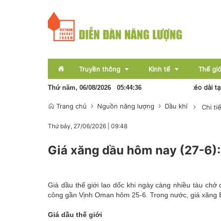
Truyền thông
Kinh tế
Thế giớ
Khoảng 15 tỷ đồng thiệt hại do mưa lớn kéo dài tại Tuyên
Thứ năm, 06/08/2026
05
:
44
:
37
Trang chủ
Nguồn năng lượng
Dầu khí
Chi tiế
Sự kiện
Thị trường
Thứ bảy, 27/06/2026
|
09:48
Báo chí
Tài chính
Giá xăng dầu hôm nay (27-6): 
Bất động sản
OCOP
Giá dầu thế giới lao dốc khi ngày càng nhiều tàu chở 
Emagazine
công gần Vịnh Oman hôm 25-6. Trong nước, giá xăng E
Giá dầu thế giới