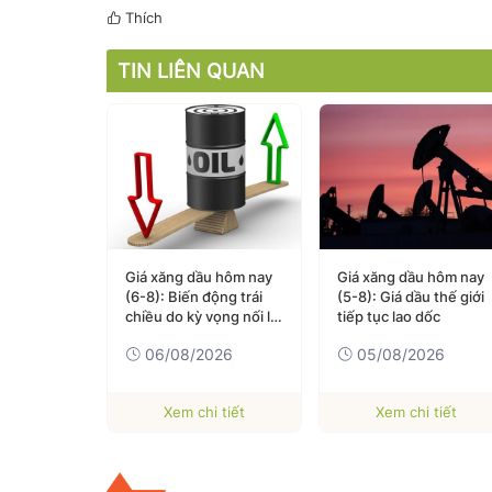
Thích
TIN LIÊN QUAN
u hôm nay
Giá xăng dầu hôm nay
Giá xăng dầu hôm nay
ầu thế giới
(6-8): Biến động trái
(5-8): Giá dầu thế giới
 tăng
chiều do kỳ vọng nối lại
tiếp tục lao dốc
vận tải qua eo biển
026
06/08/2026
05/08/2026
Hormuz
 tiết
Xem chi tiết
Xem chi tiết