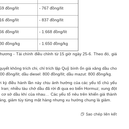
9 đồng/lít
- 767 đồng/lít
6 đồng/lít
- 837 đồng/lít
6 đồng/lít
- 1.668 đồng/lít
30 đồng/kg
- 1.650 đồng/kg
hương - Tài chính điều chỉnh từ 15 giờ ngày 25-6. Theo đó, giá
yết không trích chi, chỉ trích lập Quỹ bình ổn giá xăng dầu cho
300 đồng/lít; dầu diesel: 800 đồng/lít; dầu mazut: 800 đồng/kg.
ới kỳ điều hành lần này chịu ảnh hưởng của các yếu tố chủ yếu
Iran; nhiều tàu chở dầu đã rời đi qua eo biển Hormuz; xung đột
o cơ sở dầu khí của nhau… Các yếu tố nêu trên khiến giá thành
tăng, giảm tùy từng mặt hàng nhưng xu hướng chung là giảm.
Sao chép liên kết