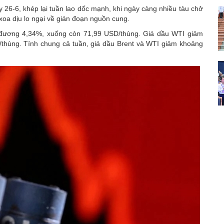
y 26-6, khép lại tuần lao dốc mạnh, khi ngày càng nhiều tàu chở
xoa dịu lo ngại về gián đoạn nguồn cung.
g đương 4,34%, xuống còn 71,99 USD/thùng. Giá dầu WTI giảm
hùng. Tính chung cả tuần, giá dầu Brent và WTI giảm khoảng