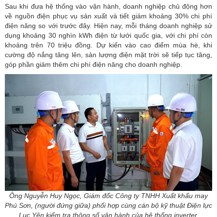
Sau khi đưa hệ thống vào vận hành, doanh nghiệp chủ động hơn
về nguồn điện phục vụ sản xuất và tiết giảm khoảng 30% chi phí
điện năng so với trước đây. Hiện nay, mỗi tháng doanh nghiệp sử
dụng khoảng 30 nghìn kWh điện từ lưới quốc gia, với chi phí còn
khoảng trên 70 triệu đồng. Dự kiến vào cao điểm mùa hè, khi
cường độ nắng tăng lên, sản lượng điện mặt trời sẽ tiếp tục tăng,
góp phần giảm thêm chi phí điện năng cho doanh nghiệp.
Ông Nguyễn Huy Ngọc, Giám đốc Công ty TNHH Xuất khẩu may
Phú Sơn, (người đứng giữa) phối hợp cùng cán bộ kỹ thuật Điện lực
Lục Yên kiểm tra thông số vận hành của hệ thống inverter.