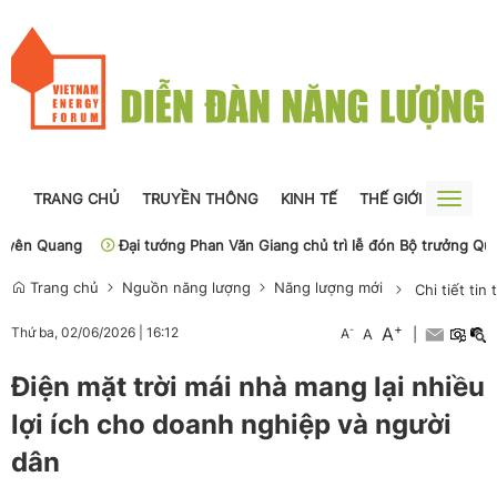
TRANG CHỦ
TRUYỀN THÔNG
KINH TẾ
THẾ GIỚI
NGUỒN
Toggle
naviga
 Quang
Đại tướng Phan Văn Giang chủ trì lễ đón Bộ trưởng Quốc ph
Trang chủ
Nguồn năng lượng
Năng lượng mới
Chi tiết tin 
+
A
-
Thứ ba, 02/06/2026
|
16:12
A
A
|
Điện mặt trời mái nhà mang lại nhiều
lợi ích cho doanh nghiệp và người
dân