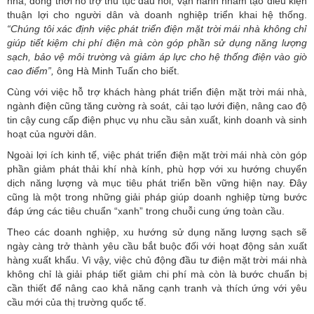
nhà; đồng thời hỗ trợ thủ tục đấu nối, vận hành nhằm tạo điều kiện
thuận lợi cho người dân và doanh nghiệp triển khai hệ thống.
“Chúng tôi xác định việc phát triển điện mặt trời mái nhà không chỉ
giúp tiết kiệm chi phí điện mà còn góp phần sử dụng năng lượng
sạch, bảo vệ môi trường và giảm áp lực cho hệ thống điện vào giờ
cao điểm”,
ông Hà Minh Tuấn cho biết.
Cùng với việc hỗ trợ khách hàng phát triển điện mặt trời mái nhà,
ngành điện cũng tăng cường rà soát, cải tạo lưới điện, nâng cao độ
tin cậy cung cấp điện phục vụ nhu cầu sản xuất, kinh doanh và sinh
hoạt của người dân.
Ngoài lợi ích kinh tế, việc phát triển điện mặt trời mái nhà còn góp
phần giảm phát thải khí nhà kính, phù hợp với xu hướng chuyển
dịch năng lượng và mục tiêu phát triển bền vững hiện nay. Đây
cũng là một trong những giải pháp giúp doanh nghiệp từng bước
đáp ứng các tiêu chuẩn “xanh” trong chuỗi cung ứng toàn cầu.
Theo các doanh nghiệp, xu hướng sử dụng năng lượng sạch sẽ
ngày càng trở thành yêu cầu bắt buộc đối với hoạt động sản xuất
hàng xuất khẩu. Vì vậy, việc chủ động đầu tư điện mặt trời mái nhà
không chỉ là giải pháp tiết giảm chi phí mà còn là bước chuẩn bị
cần thiết để nâng cao khả năng cạnh tranh và thích ứng với yêu
cầu mới của thị trường quốc tế.