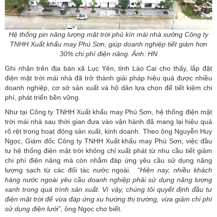
Hệ thống pin năng lượng mặt trời phủ kín mái nhà xưởng Công ty
TNHH Xuất khẩu may Phú Sơn, giúp doanh nghiệp tiết giảm hơn
30% chi phí điện năng. Ảnh: HN
Ghi nhận trên địa bàn xã Lục Yên,
tỉnh Lào Cai
cho thấy, lắp đặt
điện mặt trời mái nhà
đã trở thành giải pháp hiệu quả được nhiều
doanh nghiệp, cơ sở sản xuất và hộ dân lựa chọn để tiết kiệm chi
phí, phát triển bền vững.
Như tại Công ty TNHH Xuất khẩu may Phú Sơn, hệ thống điện mặt
trời mái nhà sau thời gian đưa vào vận hành đã mang lại hiệu quả
rõ rệt trong hoạt động sản xuất, kinh doanh. Theo ông Nguyễn Huy
Ngọc, Giám đốc Công ty TNHH Xuất khẩu may Phú Sơn, việc đầu
tư hệ thống điện mặt trời không chỉ xuất phát từ nhu cầu tiết giảm
chi phí điện năng mà còn nhằm đáp ứng yêu cầu sử dụng năng
lượng sạch từ các đối tác nước ngoài.
“Hiện nay, nhiều khách
hàng nước ngoài yêu cầu doanh nghiệp phải sử dụng
năng lượng
xanh
trong quá trình sản xuất. Vì vậy, chúng tôi quyết định đầu tư
điện mặt trời để vừa đáp ứng xu hướng thị trường, vừa giảm chi phí
sử dụng điện lưới”,
ông Ngọc cho biết.