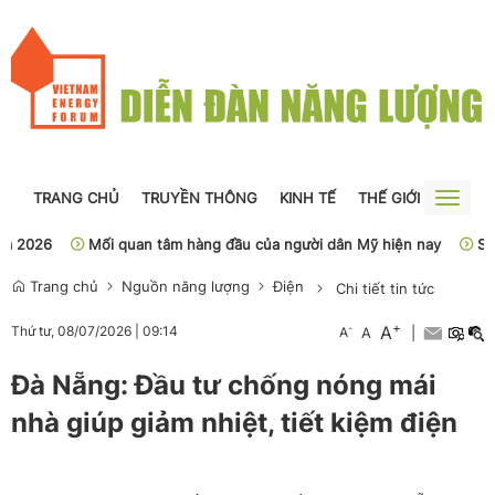
TRANG CHỦ
TRUYỀN THÔNG
KINH TẾ
THẾ GIỚI
NGUỒN
Toggle
naviga
6
Mối quan tâm hàng đầu của người dân Mỹ hiện nay
Sở Y tế H
Trang chủ
Nguồn năng lượng
Điện
Chi tiết tin tức
+
A
-
Thứ tư, 08/07/2026
|
09:14
A
A
|
Đà Nẵng: Đầu tư chống nóng mái
nhà giúp giảm nhiệt, tiết kiệm điện