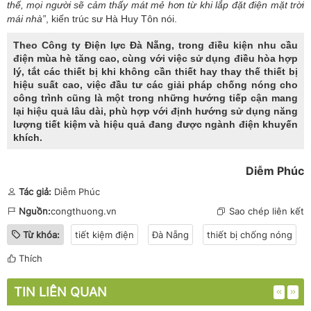
thế, mọi người sẽ cảm thấy mát mẻ hơn từ khi lắp đặt điện mặt trời
mái nhà”
, kiến trúc sư Hà Huy Tôn nói.
Theo
Công ty Điện lực Đà Nẵng
, trong điều kiện nhu cầu
điện mùa hè tăng cao, cùng với việc sử dụng điều hòa hợp
lý, tắt các thiết bị khi không cần thiết hay thay thế thiết bị
hiệu suất cao, việc đầu tư các giải pháp chống nóng cho
công trình cũng là một trong những hướng tiếp cận mang
lại hiệu quả lâu dài, phù hợp với định hướng sử dụng năng
lượng tiết kiệm và hiệu quả đang được ngành điện khuyến
khích.
Diễm Phúc
Tác giả:
Diễm Phúc
Nguồn:
congthuong.vn
Sao chép liên kết
Từ khóa:
tiết kiệm điện
Đà Nẵng
thiết bị chống nóng
Thích
TIN LIÊN QUAN