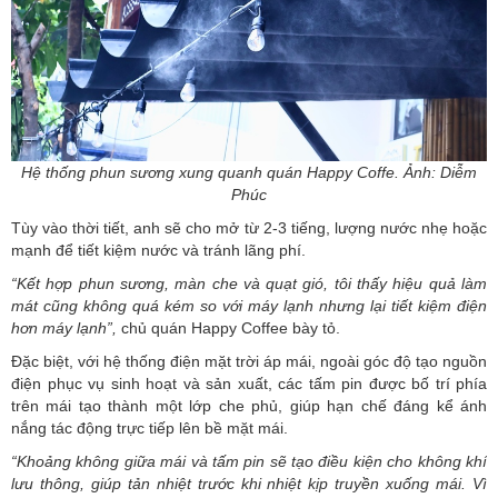
Hệ thống phun sương xung quanh quán Happy Coffe. Ảnh: Diễm
Phúc
Tùy vào thời tiết, anh sẽ cho mở từ 2-3 tiếng, lượng nước nhẹ hoặc
mạnh để tiết kiệm nước và tránh lãng phí.
“Kết hợp phun sương, màn che và quạt gió, tôi thấy hiệu quả làm
mát cũng không quá kém so với máy lạnh nhưng lại
tiết kiệm điện
hơn máy lạnh”,
chủ quán Happy Coffee bày tỏ.
Đặc biệt, với hệ thống điện mặt trời áp mái, ngoài góc độ tạo nguồn
điện phục vụ sinh hoạt và sản xuất, các tấm pin được bố trí phía
trên mái tạo thành một lớp che phủ, giúp hạn chế đáng kể ánh
nắng tác động trực tiếp lên bề mặt mái.
“Khoảng không giữa mái và tấm pin sẽ tạo điều kiện cho không khí
lưu thông, giúp tản nhiệt trước khi nhiệt kịp truyền xuống mái. Vì