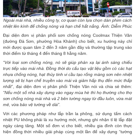
Ngoài mái nhà, nhiều công ty, cơ quan còn lựa chọn dán phim cách
nhiệt lên kính để chống nóng và hạn chế hắt nắng. Ảnh: Diễm Phúc
Đại diện đơn vị phân phối sơn chống nóng Coolmax Thiện Văn
(đường Đà Sơn, phường Hòa Khánh) cho biết, xu hướng này chỉ
mới được quan tâm 2 đến 3 năm gần đây và thường tập trung vào
thời điểm từ tháng 4 đến tháng 8 hằng năm.
“Với loại sơn chống nóng, nó sẽ giúp phản xạ lại ánh sáng chiếu
trực tiếp vào mái nhà. Đồng thời do cấu tạo vật liệu gồm có các hạt
nhựa chống nóng, hạt thủy tinh vi cầu tạo rổng màng sơn nên nhiệt
lượng sẽ bị hạn chế truyền vào mái và giảm hấp thụ đến mức thấp
nhất
”, đại diện đơn vị phân phối Thiện Văn nói và chia sẻ thêm:
“Nếu một số nhà xây dựng vào ngay mùa hè thì họ thường cho thợ
sơn chống nóng mái nhà và 2 bên tường ngay từ đầu luôn, vừa mát
mẻ, vừa bảo vệ tường về dài”.
Với các phương pháp như lắp trần la phông, sử dụng tấm cách
nhiệt PU không phải là xu hướng mới, nhưng ghi nhận tỉ lệ lắp đặt
ngày càng tăng. Một số đơn vị cho biết, nhiều gia đình còn thực
hiện đồng thời nhiều giải pháp cùng một lần để xây dựng “tường