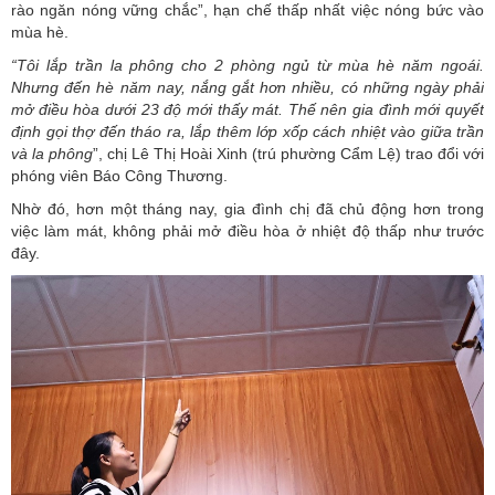
rào ngăn nóng vững chắc”, hạn chế thấp nhất việc nóng bức vào
mùa hè.
“Tôi lắp trần la phông cho 2 phòng ngủ từ mùa hè năm ngoái.
Nhưng đến hè năm nay, nắng gắt hơn nhiều, có những ngày phải
mở điều hòa dưới 23 độ mới thấy mát. Thế nên gia đình mới quyết
định gọi thợ đến tháo ra, lắp thêm lớp xốp cách nhiệt vào giữa trần
và la
phông
”, chị Lê Thị Hoài Xinh (trú phường Cẩm Lệ) trao đổi với
phóng viên Báo Công Thương.
Nhờ đó, hơn một tháng nay, gia đình chị đã chủ động hơn trong
việc làm mát, không phải mở điều hòa ở nhiệt độ thấp như trước
đây.