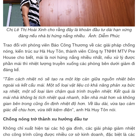
Chị Lê Thị Hoài Xinh cho rằng đây là khoản đầu tư dài hạn xứng
đáng nếu nhà bị hứng nắng nhiều. Ảnh: Diễm Phúc
Trao đổi với phóng viên Báo Công Thương về các giải pháp chống
nóng, kiến trúc sư Hà Huy Tôn, thành viên Công ty TNHH MTV Pre
House cho biết, mái là nơi hứng nắng nhiều nhất, nếu xử lý được
phần mái thì nhiệt lượng truyền xuống các phòng bên dưới giảm đi
đáng kể.
“Tấm cách nhiệt nó sẽ tạo ra một lớp cản giữa nguồn nhiệt bên
ngoài và kết cấu mái. Một số loại vật liệu có khả năng phản xạ bức
xạ nhiệt, một số loại làm chậm quá trình truyền nhiệt. Kết quả là
mái nhà không bị tích nhiệt quá nhanh, trần nhà mát hơn và không
gian bên trong cũng ổn định nhiệt độ hơn. Về lâu dài, vừa tạo cảm
giác dễ chịu hơn, vừa tiết kiệm
điện
”, anh Hà Huy Tôn nói.
Chống nóng trở thành xu hướng đầu tư
Không chỉ xuất hiện tại các hộ gia đình, các giải pháp giảm nhiệt
cho công trình cũng được nhiều cơ sở kinh doanh, đặc biệt là các