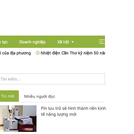
 lực
Doanh nghiệp
Xã hội
ơng
Nhiệt điện Cần Thơ kỷ niệm 50 năm cung cấp điện cho hệ thống
Giải trí
Giáo dục
Sức khỏe
Tin mới
Nhiều người đọc
Pin lưu trữ sẽ hình thành nền kinh
tế năng lượng mới