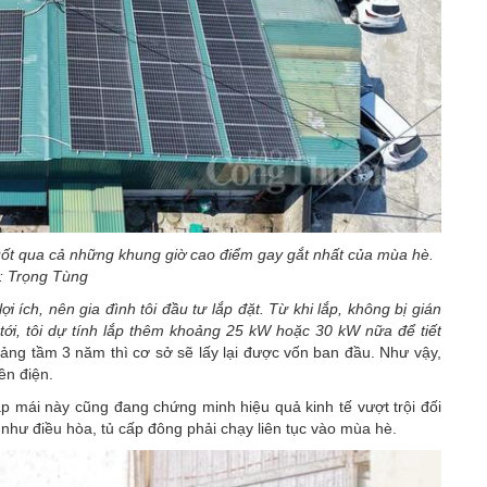
suốt qua cả những khung giờ cao điểm gay gắt nhất của mùa hè.
: Trọng Tùng
i ích, nên gia đình tôi đầu tư lắp đặt. Từ khi lắp, không bị gián
 tới, tôi dự tính lắp thêm khoảng 25 kW hoặc 30 kW nữa để tiết
ảng tầm 3 năm thì cơ sở sẽ lấy lại được vốn ban đầu. Như vậy,
ền điện.
p mái này cũng đang chứng minh hiệu quả kinh tế vượt trội đối
t như điều hòa, tủ cấp đông phải chạy liên tục vào mùa hè.