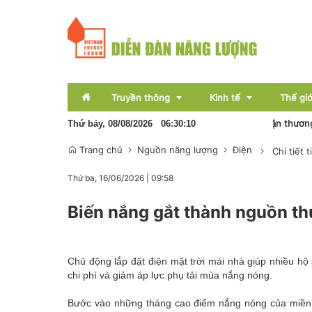
Truyền thông
Kinh tế
Thế giớ
 lượng mới
Sơn La: Xử lý 45 vụ vi phạm gian lận thương mại, hàng gi
Thứ bảy, 08/08/2026
06
:
30
:
12
Trang chủ
Nguồn năng lượng
Điện
Chi tiết t
Sự kiện
Thị trường
Thứ ba, 16/06/2026
|
09:58
Báo chí
Tài chính
Biến nắng gắt thành nguồn thu
Bất động sản
OCOP
Chủ động lắp đặt điện mặt trời mái nhà giúp nhiều hộ 
Emagazine
chi phí và giảm áp lực phụ tải mùa nắng nóng.
Bước vào những tháng cao điểm nắng nóng của miền T