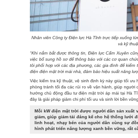
Nhân viên Công ty Điện lực Hà Tĩnh trực tiếp xuống t
và kỹ thu
“Khi nắm bắt được thông tin, Điện lực Cẩm Xuyên cũn
việc bổ sung hồ sơ để thông báo với các cơ quan chứ
tôi phối hợp với các địa phương, các gia đình để kiểm
điện điện mặt trời mái nhà, đảm bảo hiệu suất năng lư
Việc kiểm tra kỹ thuật, vệ sinh định kỳ này giúp tối ư
phòng tránh tối đa các rủi ro về vận hành, giúp người
hướng chủ động đầu tư điện mặt trời áp mái tại Hà Tĩn
đây là giải pháp giảm chi phí tối ưu và sinh lời bền vững
Mỗi kW điện mặt trời được người dân sản xuất v
giảm, giúp giảm tải đáng kể cho hệ thống lưới
linh hoạt, nhạy bén của người dân cùng sự đ
hình phát triển năng lượng xanh bền vững, rất cầ