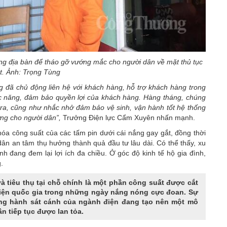
ừng địa bàn để tháo gỡ vướng mắc cho người dân về mặt thủ tục
ật. Ảnh: Trọng Tùng
g đã chủ động liên hệ với khách hàng, hỗ trợ khách hàng trong
c năng, đảm bảo quyền lợi của khách hàng. Hàng tháng, chúng
 tra, cũng như nhắc nhở đảm bảo vệ sinh, vận hành tốt hệ thống
ợng cho người dân”,
Trưởng Điện lực Cẩm Xuyên nhấn mạnh.
u hóa công suất của các tấm pin dưới cái nắng gay gắt, đồng thời
 dân an tâm thụ hưởng thành quả đầu tư lâu dài. Có thể thấy, xu
h đang đem lại lợi ích đa chiều. Ở góc độ kinh tế hộ gia đình,
.
à tiêu thụ tại chỗ chính là một phần công suất được cắt
 điện quốc gia trong những ngày nắng nóng cực đoan. Sự
ồng hành sát cánh của ngành điện đang tạo nên một mô
n tiếp tục được lan tỏa.