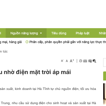
i
Nguồn năng lượng
Tiêu dùng
Pháp luật
Nhân
ả
Phân cấp, phân quyền phải gắn với năng lực thực thi của địa phư
in tức
Điện
+
A
-
A
A
|
Dầu khí
 nhờ điện mặt trời áp mái
Than - Khoáng sản
Thủy điện
sản xuất, kinh doanh tại Hà Tĩnh tự chủ nguồn điện, tối ưu hóa
Năng lượng mới
rung, nhu cầu sử dụng điện cho sinh hoạt và sản xuất tại Hà