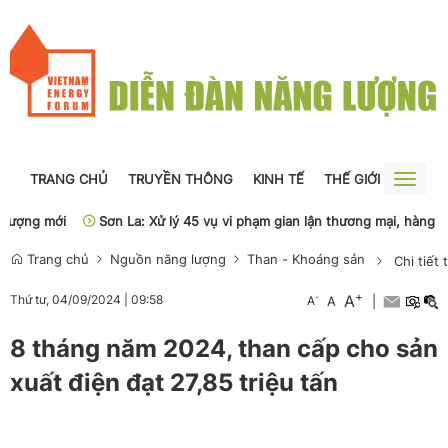
TRANG CHỦ
TRUYỀN THÔNG
KINH TẾ
THẾ GIỚI
NGUỒN
Toggle
naviga
ợng mới
Sơn La: Xử lý 45 vụ vi phạm gian lận thương mại, hàng giả
Trang chủ
Nguồn năng lượng
Than - Khoáng sản
Chi tiết 
+
A
-
Thứ tư, 04/09/2024
|
09:58
A
A
|
8 tháng năm 2024, than cấp cho sản
xuất điện đạt 27,85 triệu tấn