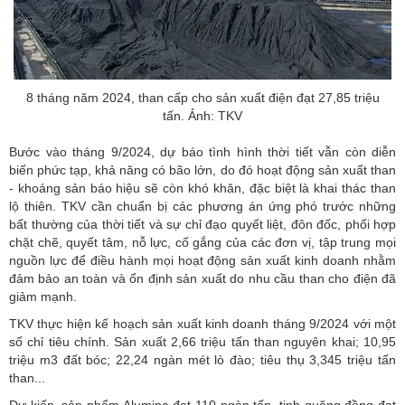
8 tháng năm 2024, than cấp cho sản xuất điện đạt 27,85 triệu
tấn. Ảnh: TKV
Bước vào tháng 9/2024, dự báo tình hình thời tiết vẫn còn diễn
biến phức tạp, khả năng có bão lớn, do đó hoạt động sản xuất than
- khoáng sản báo hiệu sẽ còn khó khăn, đặc biệt là khai thác than
lộ thiên. TKV cần chuẩn bị các phương án ứng phó trước những
bất thường của thời tiết và sự chỉ đạo quyết liệt, đôn đốc, phối hợp
chặt chẽ, quyết tâm, nỗ lực, cố gắng của các đơn vị, tập trung mọi
nguồn lực để điều hành mọi hoạt động sản xuất kinh doanh nhằm
đảm bảo an toàn và ổn định sản xuất do nhu cầu than cho điện đã
giảm mạnh.
TKV thực hiện kế hoạch sản xuất kinh doanh tháng 9/2024 với một
số chỉ tiêu chính. Sản xuất 2,66 triệu tấn than nguyên khai; 10,95
triệu m3 đất bóc; 22,24 ngàn mét lò đào; tiêu thụ 3,345 triệu tấn
than...
Dự kiến, sản phẩm Alumina đạt 110 ngàn tấn, tinh quặng đồng đạt