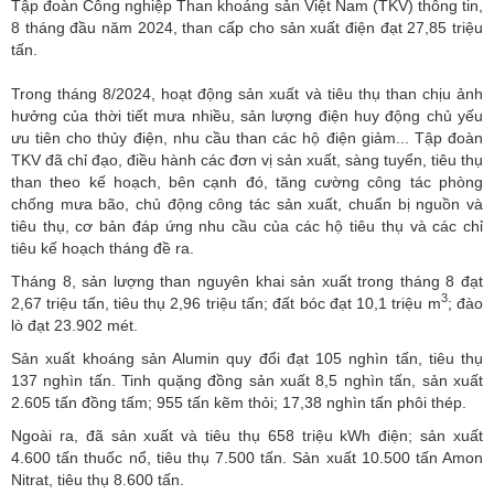
Tập đoàn Công nghiệp Than khoáng sản Việt Nam (TKV) thông tin,
8 tháng đầu năm 2024, than cấp cho sản xuất điện đạt 27,85 triệu
tấn.
Trong tháng 8/2024, hoạt động sản xuất và tiêu thụ than chịu ảnh
hưởng của thời tiết mưa nhiều, sản lượng điện huy động chủ yếu
ưu tiên cho thủy điện, nhu cầu than các hộ điện giảm... Tập đoàn
TKV
đã chỉ đạo, điều hành các đơn vị sản xuất, sàng tuyển, tiêu thụ
than theo kế hoạch, bên cạnh đó, tăng cường công tác phòng
chống mưa bão, chủ động công tác sản xuất, chuẩn bị nguồn và
tiêu thụ, cơ bản đáp ứng nhu cầu của các hộ tiêu thụ và các chỉ
tiêu kế hoạch tháng đề ra.
Tháng 8,
sản lượng than
nguyên khai sản xuất trong tháng 8 đạt
3
2,67 triệu tấn, tiêu thụ 2,96 triệu tấn; đất bóc đạt 10,1 triệu m
; đào
lò đạt 23.902 mét.
Sản xuất khoáng sản Alumin quy đổi đạt 105 nghìn tấn, tiêu thụ
137 nghìn tấn. Tinh quặng đồng sản xuất 8,5 nghìn tấn, sản xuất
2.605 tấn đồng tấm; 955 tấn kẽm thỏi; 17,38 nghìn tấn phôi thép.
Ngoài ra, đã sản xuất và tiêu thụ 658 triệu kWh điện; sản xuất
4.600 tấn thuốc nổ, tiêu thụ 7.500 tấn. Sản xuất 10.500 tấn Amon
Nitrat, tiêu thụ 8.600 tấn.