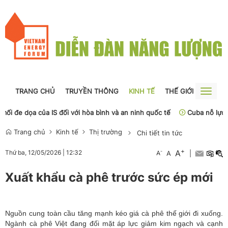
TRANG CHỦ
TRUYỀN THÔNG
KINH TẾ
THẾ GIỚI
NGUỒN
Toggle
naviga
đe dọa của IS đối với hòa bình và an ninh quốc tế
Cuba nỗ lực khôi
Trang chủ
Kinh tế
Thị trường
Chi tiết tin tức
+
A
-
Thứ ba, 12/05/2026
|
12:32
A
A
|
Xuất khẩu cà phê trước sức ép mới
Nguồn cung toàn cầu tăng mạnh kéo giá cà phê thế giới đi xuống.
Ngành cà phê Việt đang đối mặt áp lực giảm kim ngạch và cạnh