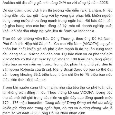
Arabica nội địa cũng giảm khoảng 24% so với cùng kỳ năm 2025.
Dù giá giảm, giao dịch trên thị trường vẫn diễn ra khá chậm. Nhiều
nông dân tiếp tục giữ hàng với kỳ vọng giá phục hồi, khiến nguồn
cung trong nước chưa tăng mạnh trong ngắn hạn. Để bảo đảm tiến
độ giao hàng cho các hợp đồng đã ký, một số doanh nghiệp xuất
khẩu đã bắt đầu nhập nguyên liệu từ Brazil và Indonesia.
Trao đổi với phóng viên Báo Công Thương, theo ông Đỗ Hà Nam,
Phó Chủ tịch Hiệp hội Cà phê - Ca cao Việt Nam (VICOFA), nguyên
nhân lớn nhất khiến giá cà phê giảm mạnh là do nguồn cung toàn
cầu đang có xu hướng dồi dào hơn. Dự báo niên vụ cà phê thế giới
2025/2026 có thể đạt mức kỷ lục khoảng 180 triệu bao, tăng gần 8
triệu bao so với niên vụ trước. Trong đó, phần tăng chủ yếu đến từ
sản lượng Robusta của Brazil. Riêng Brazil được dự báo có thể đạt
sản lượng khoảng 65,1 triệu bao, thậm chí lên tới 75 triệu bao nếu
điều kiện thời tiết thuận lợi.
Trong khi nguồn cung tăng mạnh, nhu cầu tiêu thụ cà phê toàn cầu
lại không biến động nhiều. Theo thống kê của VICOFA, lượng tiêu
thụ cà phê thế giới trong các niên vụ gần đây dao động quanh mức
172 - 176 triệu bao/năm.
“Xung đột tại Trung Đông có thể tác động
khiến giá tăng nhẹ trong ngắn hạn, nhưng xu hướng chung vẫn là
giảm so với năm 2025”,
ông Đỗ Hà Nam nhận định.