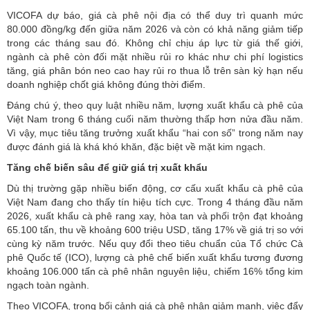
VICOFA dự báo, giá cà phê nội địa có thể duy trì quanh mức
80.000 đồng/kg đến giữa năm 2026 và còn có khả năng giảm tiếp
trong các tháng sau đó. Không chỉ chịu áp lực từ giá thế giới,
ngành cà phê còn đối mặt nhiều rủi ro khác như chi phí logistics
tăng, giá phân bón neo cao hay rủi ro thua lỗ trên sàn kỳ hạn nếu
doanh nghiệp chốt giá không đúng thời điểm.
Đáng chú ý, theo quy luật nhiều năm, lượng
xuất khẩu cà phê
của
Việt Nam trong 6 tháng cuối năm thường thấp hơn nửa đầu năm.
Vì vậy, mục tiêu tăng trưởng xuất khẩu “hai con số” trong năm nay
được đánh giá là khá khó khăn, đặc biệt về mặt kim ngạch.
Tăng chế biến sâu để giữ giá trị xuất khẩu
Dù thị trường gặp nhiều biến động, cơ cấu xuất khẩu cà phê của
Việt Nam đang cho thấy tín hiệu tích cực. Trong 4 tháng đầu năm
2026, xuất khẩu cà phê rang xay, hòa tan và phối trộn đạt khoảng
65.100 tấn, thu về khoảng 600 triệu USD, tăng 17% về giá trị so với
cùng kỳ năm trước. Nếu quy đổi theo tiêu chuẩn của Tổ chức Cà
phê Quốc tế (ICO), lượng cà phê chế biến xuất khẩu tương đương
khoảng 106.000 tấn cà phê nhân nguyên liệu, chiếm 16% tổng kim
ngạch toàn ngành.
Theo VICOFA, trong bối cảnh giá cà phê nhân giảm mạnh, việc đẩy