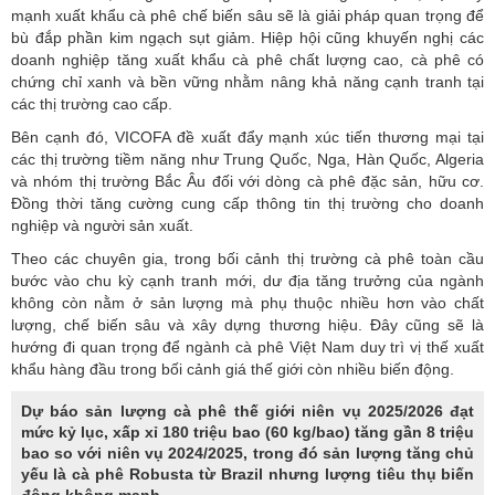
mạnh xuất khẩu cà phê chế biến sâu sẽ là giải pháp quan trọng để
bù đắp phần kim ngạch sụt giảm. Hiệp hội cũng khuyến nghị các
doanh nghiệp tăng xuất khẩu cà phê chất lượng cao, cà phê có
chứng chỉ xanh và bền vững nhằm nâng khả năng cạnh tranh tại
các thị trường cao cấp.
Bên cạnh đó, VICOFA đề xuất đẩy mạnh xúc tiến thương mại tại
các thị trường tiềm năng như Trung Quốc, Nga, Hàn Quốc, Algeria
và nhóm thị trường Bắc Âu đối với dòng cà phê đặc sản, hữu cơ.
Đồng thời tăng cường cung cấp thông tin thị trường cho doanh
nghiệp và người sản xuất.
Theo các chuyên gia, trong bối cảnh thị trường cà phê toàn cầu
bước vào chu kỳ cạnh tranh mới, dư địa tăng trưởng của ngành
không còn nằm ở sản lượng mà phụ thuộc nhiều hơn vào chất
lượng, chế biến sâu và xây dựng thương hiệu. Đây cũng sẽ là
hướng đi quan trọng để ngành
cà phê Việt Nam
duy trì vị thế xuất
khẩu hàng đầu trong bối cảnh giá thế giới còn nhiều biến động.
Dự báo sản lượng cà phê thế giới niên vụ 2025/2026 đạt
mức kỷ lục, xấp xỉ 180 triệu bao (60 kg/bao) tăng gần 8 triệu
bao so với niên vụ 2024/2025, trong đó sản lượng tăng chủ
yếu là cà phê Robusta từ Brazil
nhưng lượng tiêu thụ biến
động không mạnh.