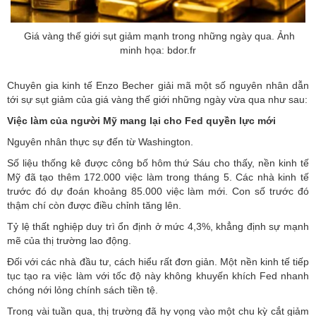
Giá vàng thế giới sụt giảm mạnh trong những ngày qua. Ảnh
minh họa: bdor.fr
Chuyên gia kinh tế Enzo Becher giải mã một số nguyên nhân dẫn
tới sự sụt giảm của giá vàng thế giới những ngày vừa qua như sau:
Việc làm của người Mỹ mang lại cho Fed quyền lực mới
Nguyên nhân thực sự đến từ Washington.
Số liệu thống kê được công bố hôm thứ Sáu cho thấy, nền kinh tế
Mỹ
đã tạo thêm 172.000 việc làm trong tháng 5. Các nhà kinh tế
trước đó dự đoán khoảng 85.000 việc làm mới. Con số trước đó
thậm chí còn được điều chỉnh tăng lên.
Tỷ lệ thất nghiệp duy trì ổn định ở mức 4,3%, khẳng định sự mạnh
mẽ của thị trường lao động.
Đối với các nhà đầu tư, cách hiểu rất đơn giản. Một nền kinh tế tiếp
tục tạo ra việc làm với tốc độ này không khuyến khích
Fed
nhanh
chóng nới lỏng chính sách tiền tệ.
Trong vài tuần qua, thị trường đã hy vọng vào một chu kỳ cắt giảm