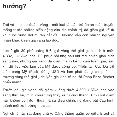
hướng?
Trái với mọi dự đoán, vàng - một loại tài sản trú ẩn an toàn truyền
thống trước những biến động của địa chính trị, đã giảm giá kể từ
khi cuộc xung đột ở Iran bắt đầu. Nhưng vẫn còn những nguyên
nhân khác khiến giá vàng lao dốc.
Lúc 9 giờ 30 phút sáng 9-6, giá vàng thế giới giao dịch ở mức
4.332,1 USD/ounce. Dù phục hồi nhẹ sau khi mở phiên giao dịch
sáng nay, nhưng giá vàng đã giảm mạnh kể từ cuối tuần qua, sau
khi dữ liệu việc làm của Mỹ được công bố. "Hiện tại, Cục Dự trữ
Liên bang Mỹ (Fed), đồng USD và lạm phát đang chi phối thị
trường vàng thế giới", chuyên gia kinh tế người Pháp Enzo Becher
nhấn mạnh.
Trước đó,
giá vàng
đã giảm xuống dưới 4.300 USD/ounce vào
sáng thứ Hai, mức chưa từng thấy kể từ cuối tháng 3. Sự sụt giảm
này không còn đơn thuần là sự điều chỉnh; nó đang bắt đầu hình
thành một xu hướng thực sự.
Nghịch lý này rất đáng chú ý. Căng thẳng quân sự giữa Israel và