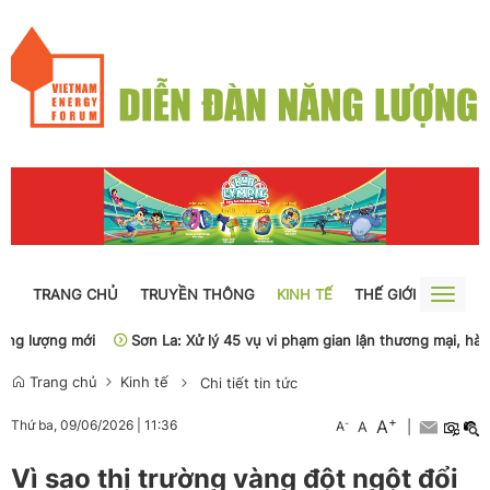
TRANG CHỦ
TRUYỀN THÔNG
KINH TẾ
THẾ GIỚI
NGUỒN
Toggle
naviga
 lượng mới
Sơn La: Xử lý 45 vụ vi phạm gian lận thương mại, hàng gi
Trang chủ
Kinh tế
Chi tiết tin tức
+
A
-
Thứ ba, 09/06/2026
|
11:36
A
A
|
Vì sao thị trường vàng đột ngột đổi