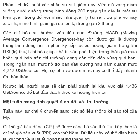
Phân tích kỹ thuật xác nhận sự sụt giảm này. Việc giá vàng giảm
xuống dưới đường trung bình động 200 ngày gần đây là một sự
kiện quan trọng đối với nhiều nhà quản lý tài sản. Sự phá vỡ này
xác nhận mô hình giảm giá đã tồn tại trong gần 2 tháng.
Các chỉ báo xu hướng vẫn tiêu cực. Đường MACD (Moving
Average Convergence Divergence)-hay còn được gọi là đường
trung bình động hội tụ phân kỳ-tiếp tục xu hướng giảm, trong khi
RSI (kỹ thuật chỉ báo giúp nhà tư vấn phát hiện trạng thái quá mua
hoặc quá bán trên thị trường) đang dần tiến đến vùng quá bán.
Trong ngắn hạn, mức hỗ trợ ban đầu dường như nằm quanh mức
4,242 USD/ounce. Một sự phá vỡ dưới mức này có thể đẩy nhanh
đợt bán tháo.
Ngược lại, người mua sẽ cần phải giành lại khu vực giá 4.436
USD/ounce để bắt đầu thách thức xu hướng hiện tại.
Một tuần mang tính quyết định đối với thị trường
Tuần này, sự chú ý chuyển sang các số liệu thống kê sắp tới của
Mỹ.
Chỉ số giá tiêu dùng (CPI) sẽ được công bố vào thứ Tư, tiếp theo là
chỉ số giá sản xuất (PPI) vào thứ Năm. Dữ liệu này có thể định hình
lại kỳ vọng về lãi suất trong những tháng tới.