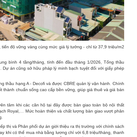
 tiến độ vững vàng cùng mức giá lý tưởng - chỉ từ 37,9 triệu/m2
trung bình 4 tầng/tháng, tính đến đầu tháng 1/2026, Tổng thầu
7. Dự án cũng sở hữu pháp lý minh bạch tuyệt đối với giấy phép
 tổng thầu hạng A - Decofi và được CBRE quản lý vận hành. Chính
ốt thành chuẩn sống cao cấp bền vững, giúp giá thuê và giá bán
n tâm khi các căn hộ tại đây được bàn giao toàn bộ nội thất
ạch Royal,… Mức hoàn thiện và chất lượng bàn giao vượt phân
g.
p thị và Phân phối dự án giới thiệu ra thị trường với chính sách
ay khi có thể mua nhà bằng lương chỉ với 6,8 triệu/tháng, thanh