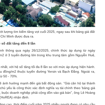
i lượng tìm kiếm tăng vọt cuối 2025, ngay sau khi bảng giá đất
ồ Chí Minh được đưa ra.
 số đất tăng đến 8 lần
nh thông qua ngày 26/12/2025, chính thức áp dụng từ ngày
g/m2 ở 3 tuyến đường lớn trong khu trung tâm gồm Nguyễn Huệ,
hất, với hệ số tăng tối đa 8 lần so với mức áp dụng hiện hành.
ệu đồng/m2 thuộc tuyến đường Yersin và Bạch Đằng. Ngoài ra,
ừ 50 - 70%.
sẽ ảnh hưởng mạnh đến giá bất động sản. “Giá căn hộ tại thành
 chủ yếu là công thức xác định nghĩa vụ tài chính theo ‘bảng giá
hực, buộc doanh nghiệp phải cộng dồn vào giá bán”, ông Lê Hoàng
 (HoREA) nhận định.
 tăng cao, thời điểm cuối năm 2025 nhiều người đang có nhu cầu