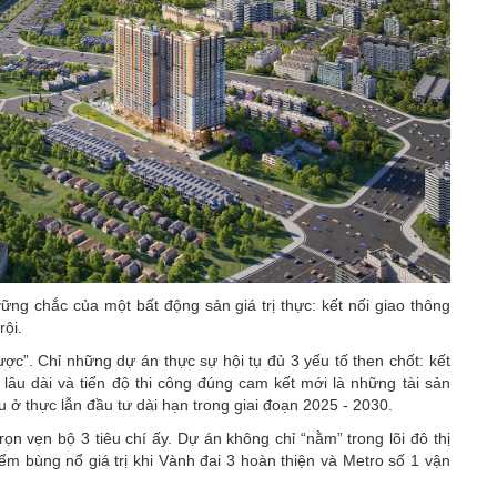
vững chắc của một bất động sản giá trị thực: kết nối giao thông
rội.
ợc”. Chỉ những dự án thực sự hội tụ đủ 3 yếu tố then chốt: kết
 lâu dài và tiến độ thi công đúng cam kết mới là những tài sản
 ở thực lẫn đầu tư dài hạn trong giai đoạn 2025 - 2030.
rọn vẹn bộ 3 tiêu chí ấy. Dự án không chỉ “nằm” trong lõi đô thị
m bùng nổ giá trị khi Vành đai 3 hoàn thiện và Metro số 1 vận