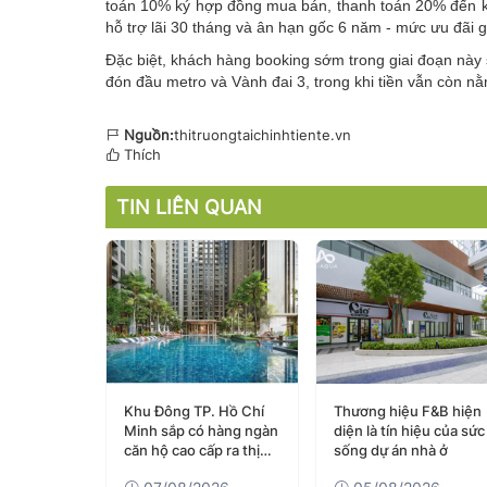
toán 10% ký hợp đồng mua bán, thanh toán 20% đến k
hỗ trợ lãi 30 tháng và ân hạn gốc 6 năm - mức ưu đãi g
Đặc biệt, khách hàng booking sớm trong giai đoạn này 
đón đầu metro và Vành đai 3, trong khi tiền vẫn còn nằm 
Nguồn:
thitruongtaichinhtiente.vn
Thích
TIN LIÊN QUAN
n khu Nam
Khu Đông TP. Hồ Chí
Thương hiệu F&B hiện
Minh đón
Minh sắp có hàng ngàn
diện là tín hiệu của sức
thêm nguồn
căn hộ cao cấp ra thị
sống dự án nhà ở
giữa lúc
trường quý III/2026