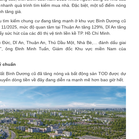
 nhanh quá trình tìm kiếm mua nhà. Đặc biệt, một số điểm nóng
h tăng giá.
cầu tìm kiếm chung cư đang tăng mạnh ở khu vực Bình Dương cũ
g 11/2025, mức độ quan tâm tại Thuận An tăng 129%, Dĩ An tăng
sức hút của các đô thị vệ tinh liền kề TP. Hồ Chí Minh.
Thủ Đức, Dĩ An, Thuận An, Thủ Dầu Một, Nhà Bè,… đánh dấu giai
ay”, ông Đinh Minh Tuấn, Giám đốc Khu vực miền Nam của
lý chuẩn
 đất Bình Dương cũ đã tăng nóng và bất động sản TOD được dự
h chuyển dòng tiền về đây đang diễn ra mạnh mẽ hơn bao giờ hết.