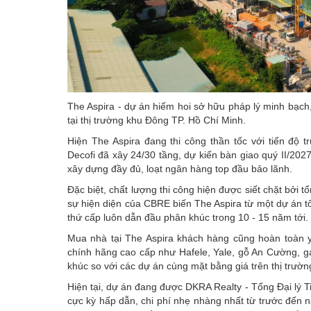
The Aspira - dự án hiếm hoi sở hữu pháp lý minh bạch,
tại thị trường khu Đông TP. Hồ Chí Minh.
Hiện The Aspira đang thi công thần tốc với tiến độ 
Decofi đã xây 24/30 tầng, dự kiến bàn giao quý II/202
xây dựng đầy đủ, loạt ngân hàng top đầu bảo lãnh.
Đặc biệt, chất lượng thi công hiện được siết chặt bởi
sự hiện diện của CBRE biến The Aspira từ một dự án t
thứ cấp luôn dẫn đầu phân khúc trong 10 - 15 năm tới.
Mua nhà tại The Aspira khách hàng cũng hoàn toàn yê
chính hãng cao cấp như Hafele, Yale, gỗ An Cường, g
khúc so với các dự án cùng mặt bằng giá trên thị trườn
Hiện tại, dự án đang được DKRA Realty - Tổng Đại lý Tiế
cực kỳ hấp dẫn, chi phí nhẹ nhàng nhất từ trước đến n