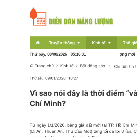
Truyền thông
Kinh tế
Thế giớ
Pin lưu trữ sẽ hình thành nền kinh tế năng lượng mới
Sơn La
Thứ bảy, 08/08/2026
05
:
16
:
32
Trang chủ
Kinh tế
Bất động sản
Chi tiết tin 
Sự kiện
Thị trường
Thứ sáu, 09/01/2026
|
10:27
Báo chí
Tài chính
Vì sao nói đây là thời điểm “
Bất động sản
Chí Minh?
OCOP
Emagazine
Từ ngày 1/1/2026, bảng giá đất mới tại TP. Hồ Chí M
(Dĩ An, Thuận An, Thủ Dầu Một) tăng tối đa tới 8 lần. C