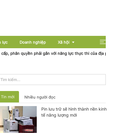
 lực
Doanh nghiệp
Xã hội
 quyền phải gắn với năng lực thực thi của địa phương
Nhiệt điện C
Giải trí
Giáo dục
Sức khỏe
Tin mới
Nhiều người đọc
Pin lưu trữ sẽ hình thành nền kinh
tế năng lượng mới