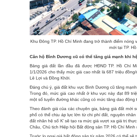
Khu Đông TP. Hồ Chí Minh đang trở thành điểm nóng vớ
mới tại TP. H
Căn hộ Bình Dương cũ có thể tăng giá mạnh khi hệ
Bảng giá đất lần đầu đã được HĐND TP. Hồ Chí Mi
1/1/2026 cho thấy mức giá cao nhất là 687 triệu đồn
Lê Lợi và Đồng Khởi.
Đáng chú ý, giá đất khu vực Bình Dương cũ tăng mạnh n
Trong đó, mức giá cao nhất ở khu vực này đạt 89 tri
một số tuyến đường khác cũng có mức tăng dao động t
Theo đánh giá của các chuyên gia, bảng giá đất mới 
phố có thể chịu áp lực lớn từ chi phí đất, nguyên nhân
đất nhân hệ số K’ sẽ tạo ra mức giá vượt xa giá trị t
Châu, Chủ tịch Hiệp hội Bất động sản TP. Hồ Chí Minh
Trước lo ngại giá bất động sản từ năm 2026 có thể sẽ