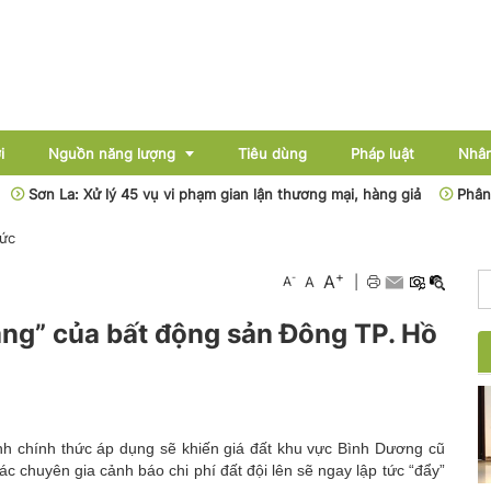
i
Nguồn năng lượng
Tiêu dùng
Pháp luật
Nhân
: Xử lý 45 vụ vi phạm gian lận thương mại, hàng giả
Phân cấp, phân
tức
Điện
+
A
-
A
A
|
Dầu khí
vàng” của bất động sản Đông TP. Hồ
Than - Khoáng sản
Thủy điện
Năng lượng mới
inh chính thức áp dụng sẽ khiến giá đất khu vực Bình Dương cũ
ác chuyên gia cảnh báo chi phí đất đội lên sẽ ngay lập tức “đẩy”