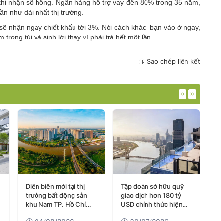
hi nhận sổ hồng. Ngân hàng hỗ trợ vay đến 80% trong 35 năm,
ần như dài nhất thị trường.
sẽ nhận ngay chiết khấu tới 3%. Nói cách khác: bạn vào ở ngay,
trong túi và sinh lời thay vì phải trả hết một lần.
Sao chép liên kết
Diễn biến mới tại thị
Tập đoàn sở hữu quỹ
Đ
trường bất động sản
giao dịch hơn 180 tỷ
s
khu Nam TP. Hồ Chí
USD chính thức hiện
“
Minh
diện tại thị trường bất
t