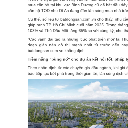
mua căn hộ tại khu vực Bình Dương cũ đã bắt đầu đẩy
căn hộ TOD như Dĩ An đang đón làn sóng mua nhà trán
Cụ thể, số liệu từ batdongsan.com.vn cho thấy, nhu 
giáp ranh TP. Hồ Chí Minh cuối năm 2025. Trong thán
103% và Thủ Dầu Một tăng 65% so với cùng kỳ, cho thấy 
“Các vành đai tạo ra những ‘cực phát triển mới’ tại 
đoạn giãn nén đô thị mạnh nhất từ trước đến n
batdongsan.com.vn khẳng định.
Tiềm năng "bùng nổ" cho dự án kết nối tốt, pháp 
Theo nhận định từ các chuyên gia đầu ngành, khi giá
báo tiếp tục bứt phá trong thời gian tới, làn sóng dịc