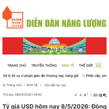
TRANG CHỦ
TRUYỀN THÔNG
KINH TẾ
THẾ GIỚI
NGUỒN
Toggle
naviga
 lý 45 vụ vi phạm gian lận thương mại, hàng giả
Phân cấp, phân quyề
Trang chủ
Kinh tế
Chi tiết tin tức
+
A
-
Thứ sáu, 08/05/2026
|
09:40
A
A
|
Tỷ giá USD hôm nay 8/5/2026: Đồng