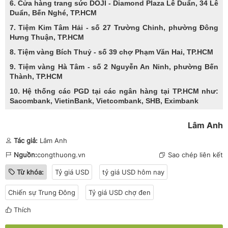
6. Cửa hàng trang sức DOJI - Diamond Plaza Lê Duẩn, 34 Lê
Duẩn, Bến Nghé, TP.HCM
7. Tiệm Kim Tâm Hải - số 27 Trường Chinh, phường Đông
Hưng Thuận, TP.HCM
8. Tiệm vàng Bích Thuỷ - số 39 chợ Phạm Văn Hai, TP.HCM
9. Tiệm vàng Hà Tâm - số 2 Nguyễn An Ninh, phường Bến
Thành, TP.HCM
10. Hệ thống các PGD tại các ngân hàng tại TP.HCM như:
Sacombank, VietinBank, Vietcombank, SHB, Eximbank
Lâm Anh
Tác giả:
Lâm Anh
Nguồn:
congthuong.vn
Sao chép liên kết
Từ khóa:
Tỷ giá USD
tỷ giá USD hôm nay
Chiến sự Trung Đông
Tỷ giá USD chợ đen
Thích