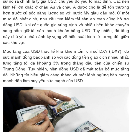
sự nổ ra chính là
tỷ giá USD
, chủ yếu do yếu tố mặc định. Các nền
kinh tế lớn khác ở châu Âu và châu Á được cho là dễ tổn thương
hơn trước cú sốc năng lượng so với nước Mỹ giàu dầu mỏ. Ở một
mức độ nhất định, nhu cầu tìm kiếm tài sản an toàn cũng hỗ trợ
đồng USD, khi các quốc gia vùng Vịnh và nhiều bên khác chuyển
sang nắm giữ tài sản thanh khoản bằng USD. Tuy nhiên, đà tăng
này chủ yếu phản ánh kỳ vọng về hiệu suất kinh tế tương đối giữa
các khu vực.
Mức tăng của USD thực tế khá khiêm tốn: chỉ số DXY (.DXY), đo
sức mạnh đồng bạc xanh so với các đồng tiền giao dịch nhiều nhất,
từng tăng tối đa khoảng 3% trong tháng đầu tiên của
chiến sự
Trung Đông
. Tuy nhiên, hiện đồng USD đã mất toàn bộ mức tăng
đó. Những tín hiệu giảm căng thẳng và một lệnh ngừng bắn mong
manh dần làm suy yếu sức mạnh của USD.