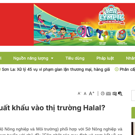
i
Nguồn năng lượng
Tiêu dùng
Pháp luật
Nhân
a: Xử lý 45 vụ vi phạm gian lận thương mại, hàng giả
Phân cấp, phân
Điện
+
A
-
A
A
|
Dầu khí
uất khẩu vào thị trường Halal?
Than - Khoáng sản
Thủy điện
ộ Nông nghiệp và Môi trường) phối hợp với Sở Nông nghiệp và
Năng lượng mới
trực tuyến với chủ đề: "Cập nhật các quy định và cam kết về an