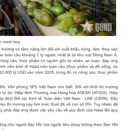
h minh họa.
 trường có tiềm năng lớn đối với xuất khẩu nông, lâm, thủy sản
áo toàn cầu khoảng 2 tỷ người, nhất là tại khu vực Đông Nam Á,
nông sản
,
thực phẩm
có nguồn gốc tự nhiên, an toàn, đáp ứng
tính nền kinh tế Halal trên toàn cầu (thực phẩm và đồ uống, du
10.000 tỷ USD vào năm 2028, trong đó có nông sản, thực phẩm
ốc Văn phòng SPS Việt Nam cho biết: Đối với khối thị trường
ại tự do: Hiệp định Thương mại Hàng hóa ASEAN (ATIGA), Hiệp
ệp định Đối tác Kinh tế Toàn diện Việt Nam - UAE (CEPA). Đây
ào thị trường này bởi mức thuế đã về con số 0%. Tuy nhiên để
y phải đáp ứng được các yêu cầu về quy định của Halal lẫn quy
iêng cho người đạo Hồi mà người tiêu dùng không theo đạo Hồi