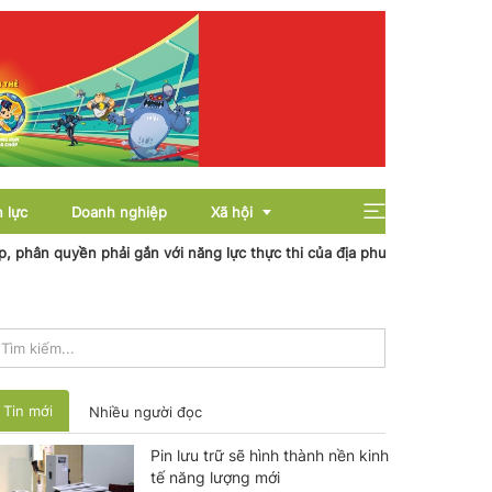
 lực
Doanh nghiệp
Xã hội
 quyền phải gắn với năng lực thực thi của địa phương
Nhiệt điện C
Giải trí
Giáo dục
Sức khỏe
Tin mới
Nhiều người đọc
Pin lưu trữ sẽ hình thành nền kinh
tế năng lượng mới