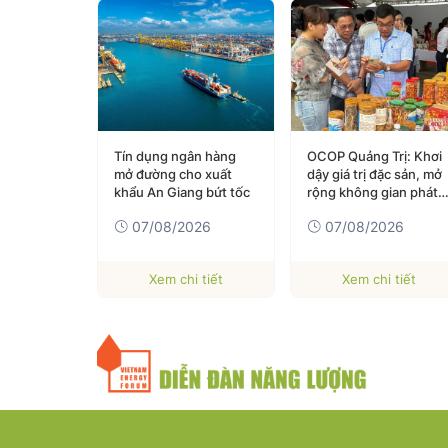
ôm nay (5-
Tín dụng ngân hàng
OCOP Quảng Trị: Khơi
D giảm nhẹ
mở đường cho xuất
dậy giá trị đặc sản, mở
thiệp hỗ
khẩu An Giang bứt tốc
rộng không gian phát
n
triển
026
07/08/2026
07/08/2026
 tiết
Xem chi tiết
Xem chi tiết