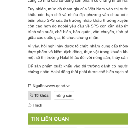
cũng có nhu cầu sử dụng sản phẩm có chứng nhận Hal
Tuy nhiên, mức độ tham gia của Việt Nam vào thị trư
khẩu còn hạn chế và nhiều địa phương vẫn chưa có s
biện pháp SPS của thị trường nhập khẩu thường xuyên t
còn cao hơn do ngoài yêu cầu về SPS còn cần đáp ứng
trình sản xuất, chế biến, bảo quản, vận chuyển, tính 
giữa các quốc gia, tổ chức chứng nhận.
Vì vậy, hội nghị này được tổ chức nhằm cung cấp thông
thực phẩm và kiểm dịch động, thực vật trong khuôn kh
một số thị trường Halal khác đối với nông sản, thủy s
Để sản phẩm xuất khẩu vào thị trường dành có người
chứng nhận Halal đồng thời phải được chế biến sạch s
Nguồn:
www.qdnd.vn
Từ khóa:
nông sản
Thích
TIN LIÊN QUAN