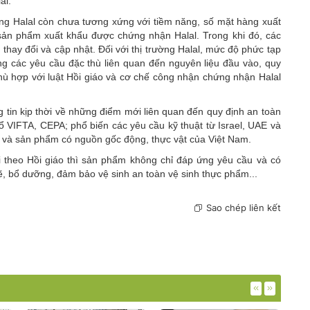
al.
ờng Halal còn chưa tương xứng với tiềm năng, số mặt hàng xuất
ản phẩm xuất khẩu được chứng nhận Halal. Trong khi đó, các
hay đổi và cập nhật. Đối với thị trường Halal, mức độ phức tạp
 các yêu cầu đặc thù liên quan đến nguyên liệu đầu vào, quy
phù hợp với luật Hồi giáo và cơ chế công nhận chứng nhận Halal
 tin kịp thời về những điểm mới liên quan đến quy định an toàn
ổ VIFTA, CEPA; phổ biến các yêu cầu kỹ thuật từ Israel, UAE và
ản và sản phẩm có nguồn gốc động, thực vật của Việt Nam.
 theo Hồi giáo thì sản phẩm không chỉ đáp ứng yêu cầu và có
ẽ, bổ dưỡng, đảm bảo vệ sinh an toàn vệ sinh thực phẩm...
Sao chép liên kết