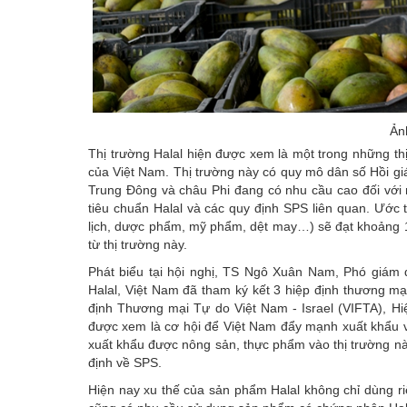
Ản
Thị trường Halal hiện được xem là một trong những thị
của Việt Nam. Thị trường này có quy mô dân số Hồi gi
Trung Đông và châu Phi đang có nhu cầu cao đối với
tiêu chuẩn Halal và các quy định SPS liên quan. Ước 
lịch, dược phẩm, mỹ phẩm, dệt may…) sẽ đạt khoảng 
từ thị trường này.
Phát biểu tại hội nghị, TS Ngô Xuân Nam, Phó giám đ
Halal, Việt Nam đã tham ký kết 3 hiệp định thương m
định Thương mại Tự do Việt Nam - Israel (VIFTA), Hi
được xem là cơ hội để Việt Nam đẩy mạnh xuất khẩu v
xuất khẩu được nông sản, thực phẩm vào thị trường nà
định về SPS.
Hiện nay xu thế của sản phẩm Halal không chỉ dùng r