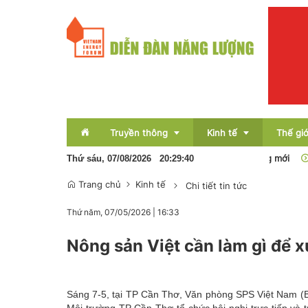
Truyền thông
Kinh tế
Thế giớ
Pin lưu trữ sẽ hình thành nền kinh tế năng lượng mới
Sơn L
Thứ sáu, 07/08/2026
20
:
29
:
40
Trang chủ
Kinh tế
Chi tiết tin tức
Sự kiện
Thị trường
Thứ năm, 07/05/2026
|
16:33
Báo chí
Tài chính
Nông sản Việt cần làm gì để x
Bất động sản
OCOP
Sáng 7-5, tại TP Cần Thơ, Văn phòng SPS Việt Nam (B
Emagazine
Môi trường TP Cần Thơ tổ chức hội nghị trực tiếp và 