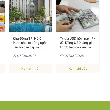
Khu Đông TP. Hồ Chí
Tỷ giá USD hôm nay (7-
B
Minh sắp có hàng ngàn
8): Đồng USD tăng giá
n
căn hộ cao cấp ra thị
trước báo cáo việc làm
t
trường quý III/2026
của Mỹ
07/08/2026
07/08/2026
Xem chi tiết
Xem chi tiết