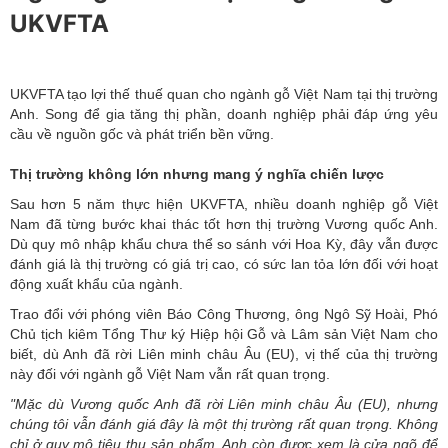
UKVFTA
UKVFTA tạo lợi thế thuế quan cho ngành gỗ Việt Nam tại thị trường
Anh. Song để gia tăng thị phần, doanh nghiệp phải đáp ứng yêu
cầu về nguồn gốc và phát triển bền vững.
Thị trường không lớn nhưng mang ý nghĩa chiến lược
Sau hơn 5 năm thực hiện UKVFTA, nhiều
doanh nghiệp gỗ
Việt
Nam đã từng bước khai thác tốt hơn thị trường Vương quốc Anh.
Dù quy mô nhập khẩu chưa thể so sánh với Hoa Kỳ, đây vẫn được
đánh giá là thị trường có giá trị cao, có sức lan tỏa lớn đối với hoạt
động
xuất khẩu
của ngành.
Trao đổi với phóng viên Báo Công Thương, ông Ngô Sỹ Hoài, Phó
Chủ tịch kiêm Tổng Thư ký Hiệp hội Gỗ và Lâm sản Việt Nam cho
biết, dù Anh đã rời Liên minh châu Âu (EU), vị thế của thị trường
này đối với ngành gỗ Việt Nam vẫn rất quan trọng.
"Mặc dù Vương quốc Anh đã rời Liên minh châu Âu (EU), nhưng
chúng tôi vẫn đánh giá đây là một thị trường rất quan trọng. Không
chỉ ở quy mô tiêu thụ sản phẩm, Anh còn được xem là cửa ngõ để