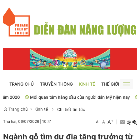
TRANG CHỦ
TRUYỀN THÔNG
KINH TẾ
THẾ GIỚI
NGUỒN
Toggle
naviga
 2026
Mối quan tâm hàng đầu của người dân Mỹ hiện nay
Sở Y
Trang chủ
Kinh tế
Chi tiết tin tức
+
A
-
Thứ hai, 06/07/2026
|
10:41
A
A
|
Ngành gỗ tìm dư địa tăng trưởng từ