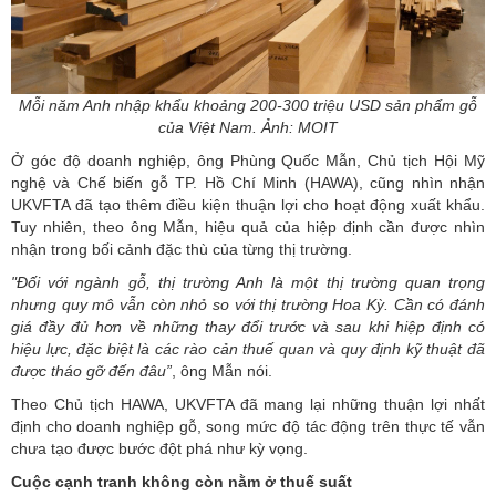
Mỗi năm Anh nhập khẩu khoảng 200-300 triệu USD sản phẩm gỗ
của Việt Nam. Ảnh: MOIT
Ở góc độ doanh nghiệp, ông Phùng Quốc Mẫn, Chủ tịch Hội Mỹ
nghệ và Chế biến gỗ TP. Hồ Chí Minh (HAWA), cũng nhìn nhận
UKVFTA đã tạo thêm điều kiện thuận lợi cho hoạt động xuất khẩu.
Tuy nhiên, theo ông Mẫn, hiệu quả của hiệp định cần được nhìn
nhận trong bối cảnh đặc thù của từng thị trường.
"Đối với ngành gỗ,
thị trường Anh
là một thị trường quan trọng
nhưng quy mô vẫn còn nhỏ so với thị trường Hoa Kỳ. Cần có đánh
giá đầy đủ hơn về những thay đổi trước và sau khi hiệp định có
hiệu lực, đặc biệt là các rào cản thuế quan và quy định kỹ thuật đã
được tháo gỡ đến đâu”
, ông Mẫn nói.
Theo Chủ tịch HAWA, UKVFTA đã mang lại những thuận lợi nhất
định cho doanh nghiệp gỗ, song mức độ tác động trên thực tế vẫn
chưa tạo được bước đột phá như kỳ vọng.
Cuộc cạnh tranh không còn nằm ở thuế suất