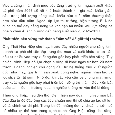
Vicofa cũng nhận định mục tiêu tăng trưởng kim ngạch xuất khẩu
cà phê năm 2026 sẽ rất khó hoàn thành khi giá xuất khẩu giảm
sâu, trong khi lượng hàng xuất khẩu nửa cuối năm thường thấp
hơn nửa đầu năm. Ngoài áp lực thị trường, hiện tượng El Niño
cũng có thể gây nắng nóng và khô hạn tại nhiều khu vực trồng cà
phê ở châu Á, ảnh hưởng đến năng suất niên vụ 2026-2027.
Phát triển bền vững trở thành "tấm vé" để giữ thị trường
Ông Thái Như Hiệp cho hay, trước đây nhiều người cho rằng kinh
doanh cà phê chỉ cần tập trung thu mua và xuất khẩu, chưa cần
đầu tư nhiều vào
truy xuất nguồn gốc
hay phát triển bền vững. Tuy
nhiên, Vĩnh Hiệp đã lựa chọn hướng đi khác ngay từ hơn 20 năm
trước. Doanh nghiệp chủ động đầu tư hệ thống truy xuất nguồn
gốc, nhà máy, quy trình sản xuất, công nghệ, nguồn nhân lực và
logistics từ rất sớm. Nhờ đó, khi các yêu cầu về chống mất rừng,
truy xuất nguồn gốc hay phát triển bền vững trở thành điều kiện bắt
buộc tại nhiều thị trường, doanh nghiệp không rơi vào thế bị động.
Theo ông Hiệp, nếu đến thời điểm hiện nay doanh nghiệp mới bắt
đầu đầu tư để đáp ứng các tiêu chuẩn mới thì sẽ chịu áp lực rất lớn
về tài chính và chi phí. Trong khi đó, những đơn vị chuẩn bị sớm sẽ
có nhiều lợi thế hơn trong cạnh tranh. Ông Hiệp cũng cho rằng,