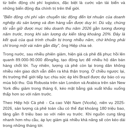
từ biến động chi phí logistics, đặc biệt là cước vận tải biển và
những biến động địa chính trị trên thế giới.
"Biến động chi phí vận chuyển tác động đến lợi nhuận của doanh
nghiệp dù sản lượng và đơn hàng vẫn được duy trì. Dù vậy, chúng
tôi vẫn giữ được mục tiêu doanh thu năm 2026 gần tương đương
năm trước, trong khi sản lượng dự kiến tăng khoảng 20%. Đây là
kết quả của quá trình chuẩn bị trong nhiều năm, chứ không phải
chỉ trong một vài năm gần đây",
ông Hiệp chia sẻ.
Trong nước, sau nhiều phiên giảm, hiện giá cà phê đã phục hồi lên
quanh 89.000-90.000 đồng/kg, tạo động lực để nhiều hộ dân bán
hàng chốt lời. Tuy nhiên, lượng cà phê còn lại trong dân không
nhiều nên giao dịch vẫn diễn ra khá thận trọng. Ở chiều ngược lại,
thị trường thế giới tiếp tục chịu sức ép khi Brazil được dự báo có vụ
mùa bội thu. Giá Robusta trên sàn London và Arabica trên sàn New
York đều giảm trong tháng 6, kéo mặt bằng giá xuất khẩu xuống
thấp hơn so với năm trước.
Theo Hiệp hội Cà phê - Ca cao Việt Nam (Vicofa), niên vụ 2025-
2026, sản lượng cà phê toàn cầu có thể đạt khoảng 180 triệu bao,
tăng gần 8 triệu bao so với niên vụ trước. Khi nguồn cung tăng
nhanh hơn nhu cầu, áp lực giảm giá nhiều khả năng sẽ còn kéo dài
trong những tháng tới.