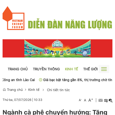
TRANG CHỦ
TRUYỀN THÔNG
KINH TẾ
THẾ GIỚI
NGUỒN
Toggle
naviga
ng an tỉnh Lào Cai
Giá bạc bật tăng gần 8%, thị trường chờ tín hiệu
Trang chủ
Kinh tế
Chi tiết tin tức
+
A
-
Thứ ba, 07/07/2026
|
10:33
A
A
|
Ngành cà phê chuyển hướng: Tăng