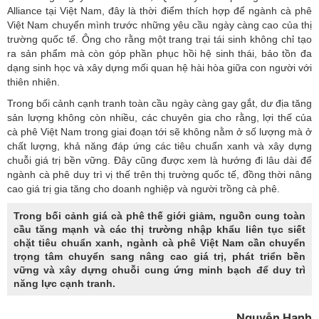
Alliance tại Việt Nam, đây là thời điểm thích hợp để ngành cà phê
Việt Nam chuyển mình trước những yêu cầu ngày càng cao của thị
trường quốc tế. Ông cho rằng một trang trại tái sinh không chỉ tạo
ra sản phẩm mà còn góp phần phục hồi hệ sinh thái, bảo tồn đa
dạng sinh học và xây dựng mối quan hệ hài hòa giữa con người với
thiên nhiên.
Trong bối cảnh cạnh tranh toàn cầu ngày càng gay gắt, dư địa tăng
sản lượng không còn nhiều, các chuyên gia cho rằng, lợi thế của
cà phê Việt Nam trong giai đoạn tới sẽ không nằm ở số lượng mà ở
chất lượng, khả năng đáp ứng các tiêu chuẩn xanh và xây dựng
chuỗi giá trị bền vững. Đây cũng được xem là hướng đi lâu dài để
ngành cà phê duy trì vị thế trên thị trường quốc tế, đồng thời nâng
cao giá trị gia tăng cho doanh nghiệp và người trồng cà phê.
Trong bối cảnh giá cà phê thế giới giảm, nguồn cung toàn
cầu tăng mạnh và các thị trường nhập khẩu liên tục siết
chặt tiêu chuẩn xanh, ngành cà phê Việt Nam cần chuyển
trọng tâm chuyển sang nâng cao giá trị, phát triển bền
vững và xây dựng chuỗi cung ứng minh bạch để duy trì
năng lực cạnh tranh.
Nguyễn Hạnh