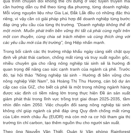
quá trình chuyển đổi không thể chỉ dừng ở việc tuyên truyền mà
cần hướng dẫn cụ thể theo từng địa phương, từng doanh nghiệp.
Mỗi vùng nguyên liệu như Gia Lai, Đắk Lắk đều có những đặc thù
riêng, vì vậy cần có giải pháp phù hợp để doanh nghiệp từng bước
đáp ứng yêu cầu của từng thị trường.
"Doanh nghiệp không thể đi
một mình. Muốn phát triển bền vững thì tất cả phải cùng ngồi trên
một con thuyền, cùng chia sẻ trách nhiệm và cùng thích ứng với
các yêu cầu mới của thị trường",
ông Hiệp nhấn mạnh.
Trong bối cảnh các thị trường nhập khẩu ngày càng siết chặt quy
định về phát thải carbon, chống mất rừng và truy xuất nguồn gốc,
nhiều chuyên gia cho rằng nông nghiệp tái sinh sẽ là hướng đi
quan trọng để nâng cao sức cạnh tranh của ngành cà phê. Trước
đó, tại hội thảo "Nông nghiệp tái sinh - Hướng đi bền vững cho
nông nghiệp Việt Nam", bà Hoàng Thị Thu Hương, cán bộ dự án
cấp cao của GIZ, cho biết cà phê là một trong những ngành hàng
được xác định có tiềm năng lớn trong thực hiện Đề án sản xuất
giảm phát thải trong lĩnh vực trồng trọt giai đoạn 2025-2035, tầm
nhìn đến năm 2050. Việc chuyển đổi sang nông nghiệp tái sinh
không chỉ giúp ngành cà phê đáp ứng Quy định chống mất rừng
của Liên minh châu Âu (EUDR) mà còn mở ra cơ hội tham gia thị
trường
tín chỉ carbon
, tạo thêm nguồn thu cho người sản xuất.
Theo ông Nguyễn Văn Thiết, Quản lý Văn phòng Rainforest