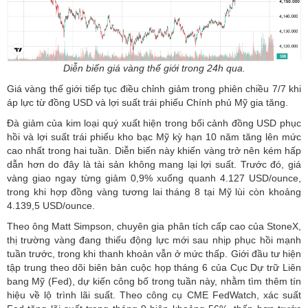
Diễn biến giá vàng thế giới trong 24h qua.
Giá vàng thế giới
tiếp tục điều chỉnh giảm trong phiên chiều 7/7 khi
áp lực từ đồng USD và lợi suất trái phiếu Chính phủ Mỹ gia tăng.
Đà giảm của kim loại quý xuất hiện trong bối cảnh đồng USD phục
hồi và lợi suất trái phiếu kho bạc Mỹ kỳ hạn 10 năm tăng lên mức
cao nhất trong hai tuần. Diễn biến này khiến vàng trở nên kém hấp
dẫn hơn do đây là tài sản không mang lại lợi suất. Trước đó, giá
vàng giao ngay từng giảm 0,9% xuống quanh 4.127 USD/ounce,
trong khi hợp đồng vàng tương lai tháng 8 tại Mỹ lùi còn khoảng
4.139,5 USD/ounce.
Theo ông Matt Simpson, chuyên gia phân tích cấp cao của StoneX,
thị trường vàng đang thiếu động lực mới sau nhịp phục hồi mạnh
tuần trước, trong khi thanh khoản vẫn ở mức thấp. Giới đầu tư hiện
tập trung theo dõi biên bản cuộc họp tháng 6 của Cục Dự trữ Liên
bang Mỹ (Fed), dự kiến công bố trong tuần này, nhằm tìm thêm tín
hiệu về lộ trình lãi suất. Theo công cụ CME FedWatch, xác suất