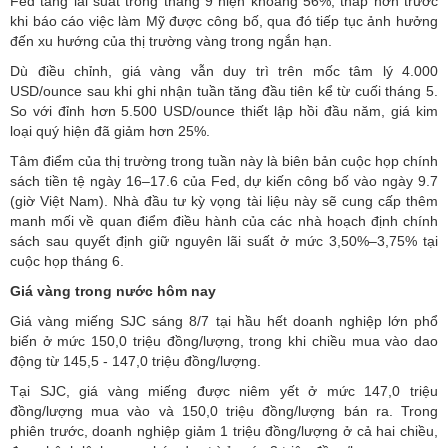
Fed tăng lãi suất trong tháng 9 hiện khoảng 56%, thấp hơn trước
khi báo cáo việc làm Mỹ được công bố, qua đó tiếp tục ảnh hưởng
đến xu hướng của thị trường vàng trong ngắn hạn.
Dù điều chỉnh, giá vàng vẫn duy trì trên mốc tâm lý 4.000
USD/ounce sau khi ghi nhận tuần tăng đầu tiên kể từ cuối tháng 5.
So với đỉnh hơn 5.500 USD/ounce thiết lập hồi đầu năm, giá kim
loại quý hiện đã giảm hơn 25%.
Tâm điểm của thị trường trong tuần này là biên bản cuộc họp chính
sách tiền tệ ngày 16–17.6 của Fed, dự kiến công bố vào ngày 9.7
(giờ Việt Nam). Nhà đầu tư kỳ vọng tài liệu này sẽ cung cấp thêm
manh mối về quan điểm điều hành của các nhà hoạch định chính
sách sau quyết định giữ nguyên lãi suất ở mức 3,50%–3,75% tại
cuộc họp tháng 6.
Giá vàng trong nước hôm nay
Giá vàng miếng SJC
sáng 8/7 tại hầu hết doanh nghiệp lớn phổ
biến ở mức 150,0 triệu đồng/lượng, trong khi chiều mua vào dao
động từ 145,5 - 147,0 triệu đồng/lượng.
Tại SJC, giá vàng miếng được niêm yết ở mức 147,0 triệu
đồng/lượng mua vào và 150,0 triệu đồng/lượng bán ra. Trong
phiên trước, doanh nghiệp giảm 1 triệu đồng/lượng ở cả hai chiều,