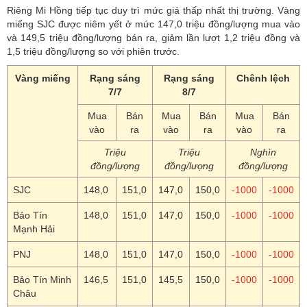
Riêng Mi Hồng tiếp tục duy trì mức giá thấp nhất thị trường. Vàng
miếng SJC được niêm yết ở mức 147,0 triệu đồng/lượng mua vào
và 149,5 triệu đồng/lượng bán ra, giảm lần lượt 1,2 triệu đồng và
1,5 triệu đồng/lượng so với phiên trước.
Vàng miếng
Rạng sáng
Rạng sáng
Chênh lệch
7/7
8/7
Mua
Bán
Mua
Bán
Mua
Bán
vào
ra
vào
ra
vào
ra
Triệu
Triệu
Nghìn
đồng/lượng
đồng/lượng
đồng/lượng
SJC
148,0
151,0
147,0
150,0
-1000
-1000
Bảo Tín
148,0
151,0
147,0
150,0
-1000
-1000
Mạnh Hải
PNJ
148,0
151,0
147,0
150,0
-1000
-1000
Bảo Tín Minh
146,5
151,0
145,5
150,0
-1000
-1000
Châu