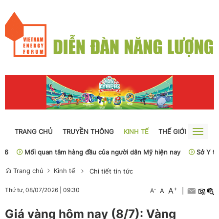
TRANG CHỦ
TRUYỀN THÔNG
KINH TẾ
THẾ GIỚI
NGUỒN
Toggle
naviga
Mối quan tâm hàng đầu của người dân Mỹ hiện nay
Sở Y tế Hà N
Trang chủ
Kinh tế
Chi tiết tin tức
+
A
-
Thứ tư, 08/07/2026
|
09:30
A
A
|
Giá vàng hôm nay (8/7): Vàng