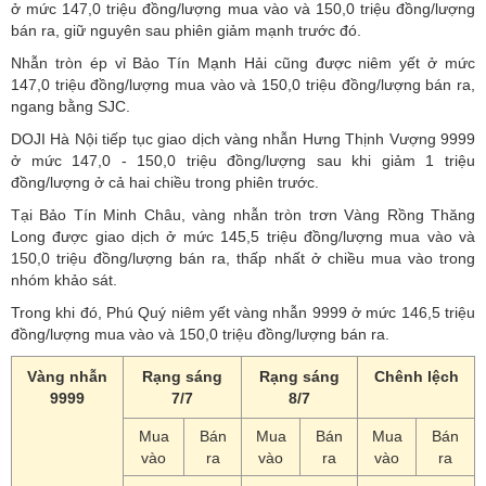
ở mức 147,0 triệu đồng/lượng mua vào và 150,0 triệu đồng/lượng
bán ra, giữ nguyên sau phiên giảm mạnh trước đó.
Nhẫn tròn ép vỉ Bảo Tín Mạnh Hải cũng được niêm yết ở mức
147,0 triệu đồng/lượng mua vào và 150,0 triệu đồng/lượng bán ra,
ngang bằng SJC.
DOJI Hà Nội tiếp tục giao dịch vàng nhẫn Hưng Thịnh Vượng 9999
ở mức 147,0 - 150,0 triệu đồng/lượng sau khi giảm 1 triệu
đồng/lượng ở cả hai chiều trong phiên trước.
Tại Bảo Tín Minh Châu, vàng nhẫn tròn trơn Vàng Rồng Thăng
Long được giao dịch ở mức 145,5 triệu đồng/lượng mua vào và
150,0 triệu đồng/lượng bán ra, thấp nhất ở chiều mua vào trong
nhóm khảo sát.
Trong khi đó, Phú Quý niêm yết vàng nhẫn 9999 ở mức 146,5 triệu
đồng/lượng mua vào và 150,0 triệu đồng/lượng bán ra.
Vàng nhẫn
Rạng sáng
Rạng sáng
Chênh lệch
9999
7/7
8/7
Mua
Bán
Mua
Bán
Mua
Bán
vào
ra
vào
ra
vào
ra