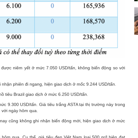
 được niêm yết ở mức 7.050 USD/tấn, không biến động so với
i nhận phiên đi ngang, hiện giao dịch ở mốc 9.244 USD/tấn.
hồ tiêu Brazil giao dịch ở mức 6.250 USD/tấn.
ức 9.300 USD/tấn. Giá tiêu trắng ASTA tại thị trường này trong
 với ngày hôm qua.
 nay cũng không ghi nhận biến động mới, hiện giao dịch ở mức
 hôm qua. Cụ thể, giá tiêu đen Việt Nam loại 500 gr/l hiện đạt