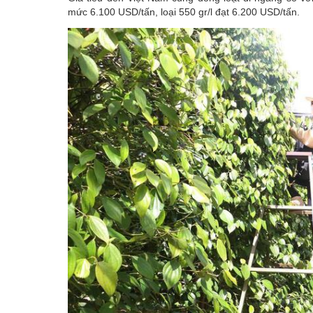
mức 6.100 USD/tấn, loại 550 gr/l đạt 6.200 USD/tấn.