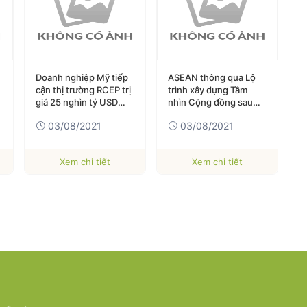
ASEAN thông qua Lộ
Công văn của Bộ Y tế:
T
trình xây dựng Tầm
Về việc tăng tốc độ và
n
nhìn Cộng đồng sau
diện bao phủ tiêm vắc
c
2025
xin phòng COVID-19.
03/08/2021
03/08/2021
Xem chi tiết
Xem chi tiết