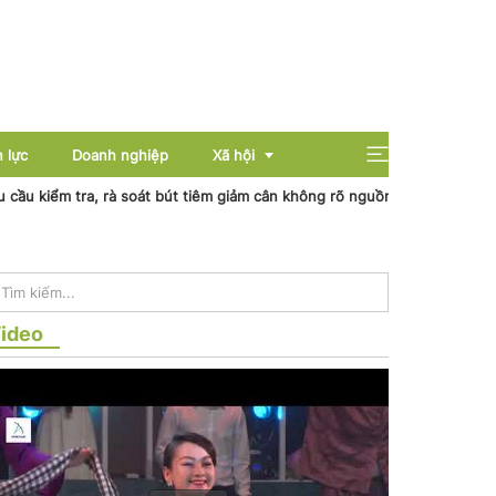
 lực
Doanh nghiệp
Xã hội
ểm tra, rà soát bút tiêm giảm cân không rõ nguồn gốc
Tổng Bí thư, 
Giải trí
Giáo dục
ideo
Sức khỏe