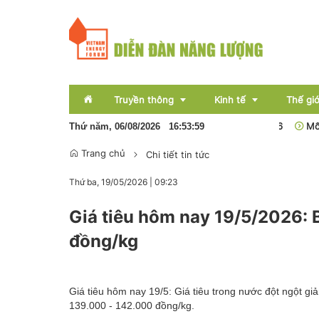
Truyền thông
Kinh tế
Thế giớ
Ngành than tăng tốc hoàn thành mục tiêu năm 2026
Mối quan t
Thứ năm, 06/08/2026
16
:
54
:
00
Trang chủ
Chi tiết tin tức
Sự kiện
Thị trường
Thứ ba, 19/05/2026
|
09:23
Báo chí
Tài chính
Giá tiêu hôm nay 19/5/2026: 
Bất động sản
đồng/kg
OCOP
Emagazine
Giá tiêu hôm nay 19/5: Giá tiêu trong nước đột ngột gi
139.000 - 142.000 đồng/kg.