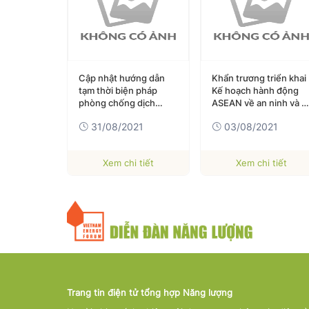
ớng dẫn
Khẩn trương triển khai
Doanh nghiệp Mỹ tiếp
n pháp
Kế hoạch hành động
cận thị trường RCEP trị
 dịch
ASEAN về an ninh và tự
giá 25 nghìn tỷ USD
gày
cường vắc xin
thông qua các hiệp
021
03/08/2021
03/08/2021
định hiện có
 tiết
Xem chi tiết
Xem chi tiết
Trang tin điện tử tổng hợp Năng lượng