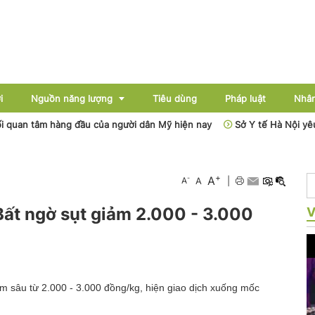
i
Nguồn năng lượng
Tiêu dùng
Pháp luật
Nhân
âm hàng đầu của người dân Mỹ hiện nay
Sở Y tế Hà Nội yêu cầu ki
Điện
+
A
-
A
A
|
Dầu khí
Bất ngờ sụt giảm 2.000 - 3.000
V
Than - Khoáng sản
Thủy điện
Năng lượng mới
ảm sâu từ 2.000 - 3.000 đồng/kg, hiện giao dịch xuống mốc