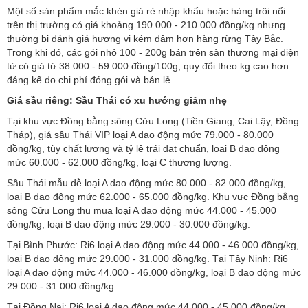
Một số sản phẩm mắc khén giá rẻ nhập khẩu hoặc hàng trôi nổi
trên thị trường có giá khoảng 190.000 - 210.000 đồng/kg nhưng
thường bị đánh giá hương vị kém đậm hơn hàng rừng Tây Bắc.
Trong khi đó, các gói nhỏ 100 - 200g bán trên sàn thương mại điện
tử có giá từ 38.000 - 59.000 đồng/100g, quy đổi theo kg cao hơn
đáng kể do chi phí đóng gói và bán lẻ.
Giá sầu riêng:
Sầu Thái có xu hướng giảm nhẹ
Tại khu vực Đồng bằng sông Cửu Long (Tiền Giang, Cai Lậy, Đồng
Tháp), giá sầu Thái VIP loại A dao động mức 79.000 - 80.000
đồng/kg, tùy chất lượng và tỷ lệ trái đạt chuẩn, loại B dao động
mức 60.000 - 62.000 đồng/kg, loại C thương lượng.
Sầu Thái mẫu dễ loại A dao động mức 80.000 - 82.000 đồng/kg,
loại B dao động mức 62.000 - 65.000 đồng/kg. Khu vực Đồng bằng
sông Cửu Long thu mua loại A dao động mức 44.000 - 45.000
đồng/kg, loại B dao động mức 29.000 - 30.000 đồng/kg.
Tại Bình Phước: Ri6 loại A dao động mức 44.000 - 46.000 đồng/kg,
loại B dao động mức 29.000 - 31.000 đồng/kg. Tại Tây Ninh: Ri6
loại A dao động mức 44.000 - 46.000 đồng/kg, loại B dao động mức
29.000 - 31.000 đồng/kg
Tại Đồng Nai: Ri6 loại A dao động mức 44.000 - 45.000 đồng/kg,