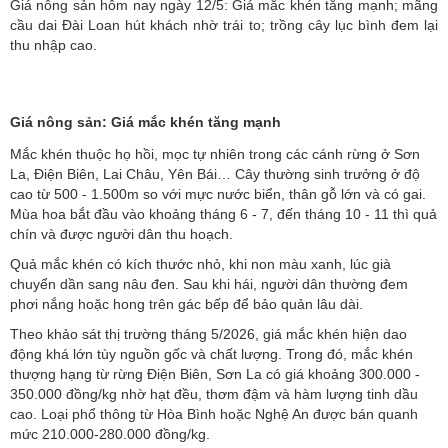
Giá nông sản hôm nay ngày 12/5: Giá mắc khén tăng mạnh; mãng
cầu dai Đài Loan hút khách nhờ trái to; trồng cây lục bình đem lại
thu nhập cao.
Giá nông sản: Giá mắc khén tăng mạnh
Mắc khén thuộc họ hồi, mọc tự nhiên trong các cánh rừng ở Sơn
La, Điện Biên, Lai Châu, Yên Bái… Cây thường sinh trưởng ở độ
cao từ 500 - 1.500m so với mực nước biển, thân gỗ lớn và có gai.
Mùa hoa bắt đầu vào khoảng tháng 6 - 7, đến tháng 10 - 11 thì quả
chín và được người dân thu hoạch.
Quả mắc khén có kích thước nhỏ, khi non màu xanh, lúc già
chuyển dần sang nâu đen. Sau khi hái, người dân thường đem
phơi nắng hoặc hong trên gác bếp để bảo quản lâu dài.
Theo khảo sát thị trường tháng 5/2026, giá mắc khén hiện dao
động khá lớn tùy nguồn gốc và chất lượng. Trong đó, mắc khén
thượng hạng từ rừng Điện Biên, Sơn La có giá khoảng 300.000 -
350.000 đồng/kg nhờ hạt đều, thơm đậm và hàm lượng tinh dầu
cao. Loại phổ thông từ Hòa Bình hoặc Nghệ An được bán quanh
mức 210.000-280.000 đồng/kg.