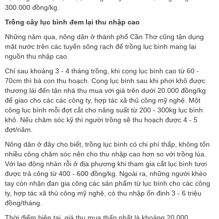
300.000 đồng/kg.
Trồng cây lục bình đem lại thu nhập cao
Những năm qua, nông dân ở thành phố Cần Thơ cũng tận dụng
mặt nước trên các tuyến sông rạch để trồng lục bình mang lại
nguồn thu nhập cao.
Chỉ sau khoảng 3 - 4 tháng trồng, khi cọng lục bình cao từ 60 -
70cm thì bà con thu hoạch. Cọng lục bình sau khi phơi khô được
thương lái đến tận nhà thu mua với giá trên dưới 20.000 đồng/kg
để giao cho các các công ty, hợp tác xã thủ công mỹ nghệ. Một
công lục bình mỗi đợt cắt cho năng suất từ 200 - 300kg lục bình
khô. Nếu chăm sóc kỹ thì người trồng sẽ thu hoạch được 4 - 5
đợt/năm.
Nông dân ở đây cho biết, trồng lục bình có chi phí thấp, không tốn
nhiều công chăm sóc nên cho thu nhập cao hơn so với trồng lúa.
Với lao động nhàn rỗi ở địa phương khi tham gia cắt lục bình tươi
được trả công từ 400 - 600 đồng/kg. Ngoài ra, những người khéo
tay còn nhận đan gia công các sản phẩm từ lục bình cho các công
ty, hợp tác xã thủ công mỹ nghệ, có thu nhập ổn định 3 - 6 triệu
đồng/tháng.
Thời điểm hiện tại, giá thu mua thấp nhất là khoảng 20.000