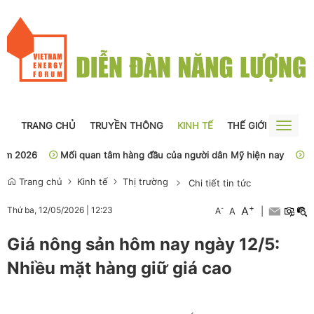
TRANG CHỦ
TRUYỀN THÔNG
KINH TẾ
THẾ GIỚI
NGUỒN
Toggle
naviga
2026
Mối quan tâm hàng đầu của người dân Mỹ hiện nay
Sở Y 
Trang chủ
Kinh tế
Thị trường
Chi tiết tin tức
+
A
-
Thứ ba, 12/05/2026
|
12:23
A
A
|
Giá nông sản hôm nay ngày 12/5:
Nhiều mặt hàng giữ giá cao