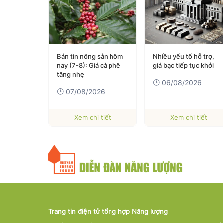
ng nghiệp
Bản tin nông sản hôm
Nhiều yếu tố hỗ trợ,
 10,7%,
nay (7-8): Giá cà phê
giá bạc tiếp tục khởi
 tạo giữ
tăng nhẹ
06/08/2026
àu
026
07/08/2026
 tiết
Xem chi tiết
Xem chi tiết
Trang tin điện tử tổng hợp Năng lượng