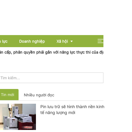
 lực
Doanh nghiệp
Xã hội
 phân quyền phải gắn với năng lực thực thi của địa phương
Nhiệt đ
Giải trí
Giáo dục
Sức khỏe
Tin mới
Nhiều người đọc
Pin lưu trữ sẽ hình thành nền kinh
tế năng lượng mới