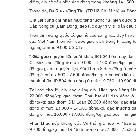
điểm, giá hồ tiêu hiện dao động trong khoảng 141.500 
Trong đó, Bà Rịa - Vũng Tàu (TP Hồ Chí Minh) và Đồn
Gia Lai cũng ghi nhận mức tăng tương tự, hiện được 
Đắk Nông cũ (Lâm Đồng) tiếp tục duy trì vị trí dẫn đầ
Trên thị trường quốc tế, giá hồ tiêu sáng nay duy trì xu
của Việt Nam hiện vẫn được giao dịch trong khoảng 6.1
ngang ở mức 9.000 USD/tấn.
*
Giá gạo
nguyên liệu xuất khẩu IR 504 hôm nay dao 
CL 555 dao động ở mức 9.000 - 9.100 đồng/kg; gạo
đồng/kg; gạo nguyên liệu Đài Thơm 8 dao động ở mức 
động ở mức 7.500 - 7.600 đồng/kg; gạo nguyên liệu x
thành phẩm IR 504 dao động ở mức 10.750 - 10.900 đ
Tại các chợ lẻ, giá gạo đứng giá. Hiện gạo Nàng N
22.000 đồng/kg; gạo thơm Thái hạt dài dao động 
đồng/kg; gạo thơm Đài Loan 20.000 đồng/kg; gạo tr
động ở mức 13.000 - 14.000 đồng/kg, gạo thường d
động ở mức 16.000 - 17.000 đồng/kg; gạo Sóc Thái giá
Phân khúc nếp không đổi. Cụ thể, giá nếp IR 4625 tư
9.700 đồng/kg; nếp IR 4625 tươi ở mức 7.300 - 7.500 