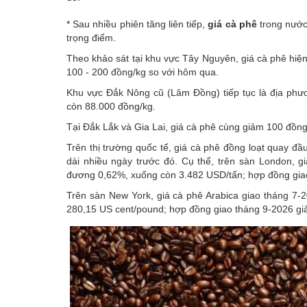
* Sau nhiều phiên tăng liên tiếp,
giá cà phê
trong nước
trọng điểm.
Theo khảo sát tại khu vực Tây Nguyên, giá cà phê hi
100 - 200 đồng/kg so với hôm qua.
Khu vực Đắk Nông cũ (Lâm Đồng) tiếp tục là địa phư
còn 88.000 đồng/kg.
Tại Đắk Lắk và Gia Lai, giá cà phê cùng giảm 100 đồn
Trên thị trường quốc tế, giá cà phê đồng loạt quay đ
dài nhiều ngày trước đó. Cụ thể, trên sàn London, 
đương 0,62%, xuống còn 3.482 USD/tấn; hợp đồng gia
Trên sàn New York, giá cà phê Arabica giao tháng 7
280,15 US cent/pound; hợp đồng giao tháng 9-2026 g