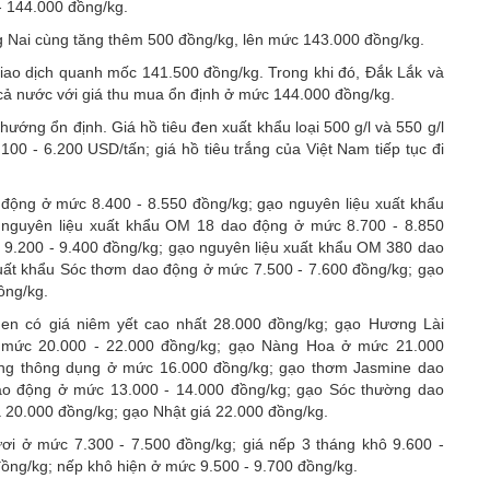
- 144.000 đồng/kg.
g Nai cùng tăng thêm 500 đồng/kg, lên mức 143.000 đồng/kg.
giao dịch quanh mốc 141.500 đồng/kg. Trong khi đó, Đắk Lắk và
u cả nước với giá thu mua ổn định ở mức 144.000 đồng/kg.
 hướng ổn định. Giá hồ tiêu đen xuất khẩu loại 500 g/l và 550 g/l
00 - 6.200 USD/tấn; giá hồ tiêu trắng của Việt Nam tiếp tục đi
động ở mức 8.400 - 8.550 đồng/kg; gạo nguyên liệu xuất khẩu
 nguyên liệu xuất khẩu OM 18 dao động ở mức 8.700 - 8.850
9.200 - 9.400 đồng/kg; gạo nguyên liệu xuất khẩu OM 380 dao
uất khẩu Sóc thơm dao động ở mức 7.500 - 7.600 đồng/kg; gạo
ồng/kg.
hen có giá niêm yết cao nhất 28.000 đồng/kg; gạo Hương Lài
ở mức 20.000 - 22.000 đồng/kg; gạo Nàng Hoa ở mức 21.000
ắng thông dụng ở mức 16.000 đồng/kg; gạo thơm Jasmine dao
ao động ở mức 13.000 - 14.000 đồng/kg; gạo Sóc thường dao
 20.000 đồng/kg; gạo Nhật giá 22.000 đồng/kg.
ơi ở mức 7.300 - 7.500 đồng/kg; giá nếp 3 tháng khô 9.600 -
đồng/kg; nếp khô hiện ở mức 9.500 - 9.700 đồng/kg.