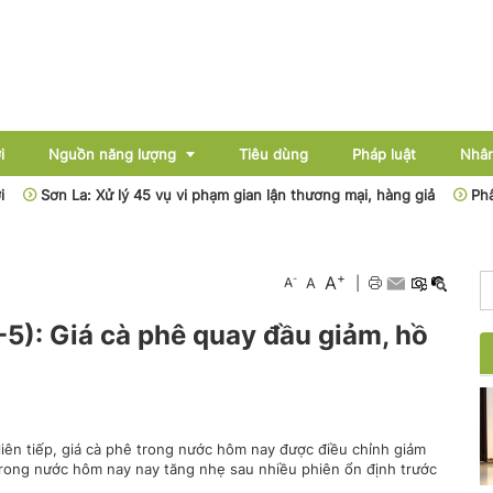
i
Nguồn năng lượng
Tiêu dùng
Pháp luật
Nhân
Sơn La: Xử lý 45 vụ vi phạm gian lận thương mại, hàng giả
Phân cấp,
Điện
+
A
-
A
A
|
Dầu khí
-5): Giá cà phê quay đầu giảm, hồ
Than - Khoáng sản
Thủy điện
Năng lượng mới
liên tiếp, giá cà phê trong nước hôm nay được điều chỉnh giảm
 trong nước hôm nay nay tăng nhẹ sau nhiều phiên ổn định trước