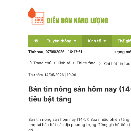
Truyền thông
Kinh tế
Thế giớ
Pin lưu trữ sẽ hình thành nền kinh tế năng lượng mới
Thứ sáu, 07/08/2026
16
:
13
:
52
Trang chủ
Kinh tế
Thị trường
Chi tiết tin tức
Sự kiện
Thị trường
Thứ năm, 14/05/2026
|
10:06
Báo chí
Tài chính
Bản tin nông sản hôm nay (14
Bất động sản
tiêu bật tăng
OCOP
Emagazine
Bản tin nông sản hôm nay (14-5): Sau nhiều phiên tăng 
nhẹ tại hầu hết các địa phương trọng điểm; giá hồ tiêu
đó.