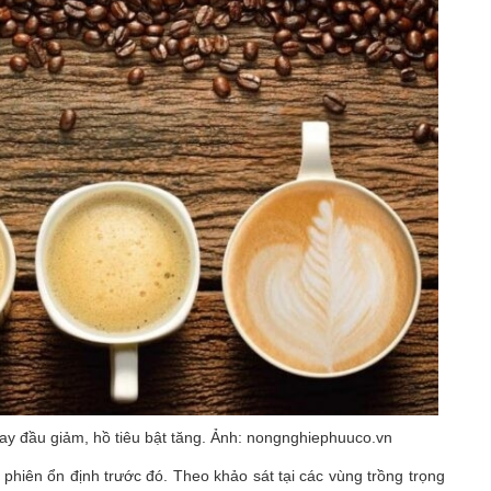
uay đầu giảm, hồ tiêu bật tăng. Ảnh: nongnghiephuuco.vn
phiên ổn định trước đó. Theo khảo sát tại các vùng trồng trọng