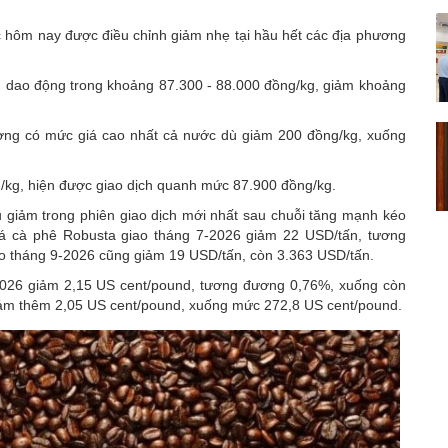
 hôm nay được điều chỉnh giảm nhẹ tại hầu hết các địa phương
ện dao động trong khoảng 87.300 - 88.000 đồng/kg, giảm khoảng
ơng có mức giá cao nhất cả nước dù giảm 200 đồng/kg, xuống
g/kg, hiện được giao dịch quanh mức 87.900 đồng/kg.
ầu giảm trong phiên giao dịch mới nhất sau chuỗi tăng mạnh kéo
giá cà phê Robusta giao tháng 7-2026 giảm 22 USD/tấn, tương
o tháng 9-2026 cũng giảm 19 USD/tấn, còn 3.363 USD/tấn.
-2026 giảm 2,15 US cent/pound, tương đương 0,76%, xuống còn
iảm thêm 2,05 US cent/pound, xuống mức 272,8 US cent/pound.