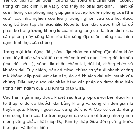
trong khi các định luật vật lý cho thấy nó phải đạt đỉnh. "Thiết kế
của những căn phòng này giúp giảm bớt áp lực lên phòng của Nhà
vua”, các nhà nghiên cứu lưu ý trong nghiên cứu của họ, được
công bố trên tạp chí Scientific Reports. Ban đầu được thiết kế để
phân bổ trọng lượng khổng lồ của những tảng đá đặt trên đỉnh, các
căn phòng này cũng làm tiêu tán sóng địa chấn thông qua hình
dạng hình học của chúng.
Trong một trận động đất, sóng địa chấn có những đặc điểm khác
nhau tùy thuộc vào vật liệu mà chúng truyền qua. Trong đất tơi xốp
(cát, đất sét,...), sóng địa chấn chậm lại, dội lại, chồng chéo và
khuếch đại. Tuy nhiên, trên đá cứng, chúng truyền đi nhanh chóng
mà không gặp phải vật cản nào, do đó khuếch đại sức mạnh của
chúng. Điều này được xác nhận bằng các phép đo được thực hiện
trong hầm ngầm của Đại Kim tự tháp Giza.
Các hầm ngầm này được khoét sâu trong lớp đá vôi bên dưới kim
tự tháp, ở đó độ khuếch đại bằng không và sóng chỉ đơn giản là
truyền qua. Những người xây dựng đế chế Ai Cập cổ đại đã dựng
nên công trình của họ trên nguyên đá Giza-một trong những nền
móng vững chắc nhất giúp Đại Kim tự tháp Giza đứng vững trước
thời gian và thiên nhiên.