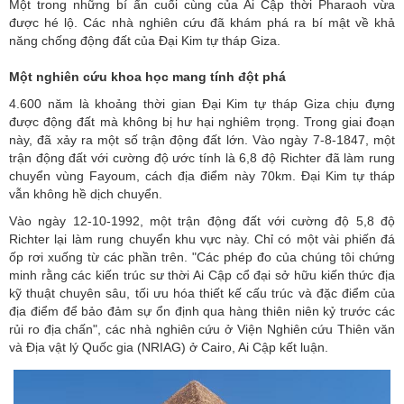
Một trong những bí ẩn cuối cùng của Ai Cập thời Pharaoh vừa
được hé lộ. Các nhà nghiên cứu đã khám phá ra bí mật về khả
năng chống động đất của Đại Kim tự tháp Giza.
Một nghiên cứu khoa học mang tính đột phá
4.600 năm là khoảng thời gian Đại Kim tự tháp Giza chịu đựng
được động đất mà không bị hư hại nghiêm trọng. Trong giai đoạn
này, đã xảy ra một số trận động đất lớn. Vào ngày 7-8-1847, một
trận động đất với cường độ ước tính là 6,8 độ Richter đã làm rung
chuyển vùng Fayoum, cách địa điểm này 70km. Đại Kim tự tháp
vẫn không hề dịch chuyển.
Vào ngày 12-10-1992, một trận
động đất
với cường độ 5,8 độ
Richter lại làm rung chuyển khu vực này. Chỉ có một vài phiến đá
ốp rơi xuống từ các phần trên. "Các phép đo của chúng tôi chứng
minh rằng các kiến trúc sư thời Ai Cập cổ đại sở hữu kiến thức địa
kỹ thuật chuyên sâu, tối ưu hóa thiết kế cấu trúc và đặc điểm của
địa điểm để bảo đảm sự ổn định qua hàng thiên niên kỷ trước các
rủi ro địa chấn", các nhà nghiên cứu ở Viện Nghiên cứu Thiên văn
và Địa vật lý Quốc gia (NRIAG) ở Cairo,
Ai Cập
kết luận.