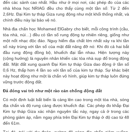
đến các sảnh cao nhất. Hầu như ở mọi nơi, các phép đo của các
nhà khoa học NRIAG đều cho thấy cùng một tần số: Từ 2 đến
2,6Hz. Đại Kim tự tháp Giza rung động như một khối thống nhất, và
chính điều này lại bảo vệ nó.
Nhà địa chấn học Mohamed ElGabry cho biết, m
ỗi công trình (cầu,
tòa nhà, núi…) đều có tần số rung động tự nhiên riêng, giống như
một nốt nhạc độc đáo. Nguy hiểm địa chất lớn nhất xảy ra khi tần
số này trùng với tần số của mặt đất nâng đỡ nó: Khi đó cả hai bắt
đầu rung động đồng bộ, khuếch đại lẫn nhau. Hiện tượng này
(cộng hưởng) là nguyên nhân khiến các tòa nhà sụp đổ trong động
đất. Mặt đất xung quanh Đại Kim tự tháp Giza dao động ở tần số
0,6 Hz, thấp hơn 4 lần so với tần số của kim tự tháp. Sự khác biệt
này hoạt động như một lá chắn vô hình, giúp kim tự tháp luôn đứng
vững trước động đất.
Đá đóng vai trò như một rào cản chống động đất
Có một định luật bất biến là càng lên cao trong một tòa nhà, sóng
địa chấn và độ rung càng được khuếch đại. Các phép đo khắp Đại
Kim tự tháp Giza xác nhận nguyên tắc này, ngay cả ở trong các
phòng giảm áp, nằm ngay phía trên Đại Kim tự tháp ở độ cao từ 48
đến 61m.
Tại đó, trái với dự đoán, cường độ sóng địa chấn giảm xuống,