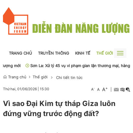
TRANG CHỦ
TRUYỀN THÔNG
KINH TẾ
THẾ GIỚI
NGUỒN
Toggle
naviga
ượng mới
Sơn La: Xử lý 45 vụ vi phạm gian lận thương mại, hàng giả
Trang chủ
Thế giới
Chi tiết tin tức
+
A
-
Thứ hai, 01/06/2026
|
15:30
A
A
|
Vì sao Đại Kim tự tháp Giza luôn
đứng vững trước động đất?