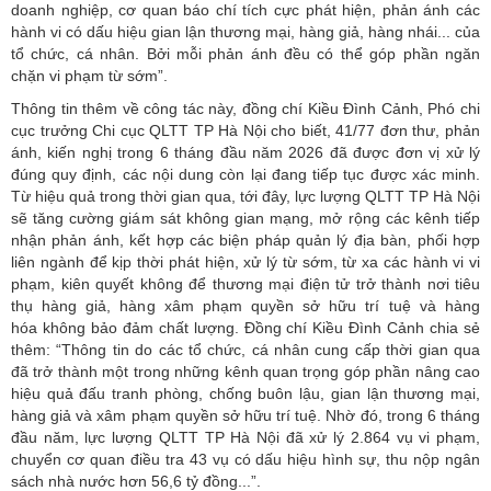
doanh nghiệp, cơ quan báo chí tích cực phát hiện, phản ánh các
hành vi có dấu hiệu gian lận thương mại, hàng giả, hàng nhái... của
tổ chức, cá nhân. Bởi mỗi phản ánh đều có thể góp phần ngăn
chặn vi phạm từ sớm”.
Thông tin thêm về công tác này, đồng chí Kiều Đình Cảnh, Phó chi
cục trưởng Chi cục QLTT TP Hà Nội cho biết, 41/77 đơn thư, phản
ánh, kiến nghị trong 6 tháng đầu năm 2026 đã được đơn vị xử lý
đúng quy định, các nội dung còn lại đang tiếp tục được xác minh.
Từ hiệu quả trong thời gian qua, tới đây, lực lượng QLTT TP Hà Nội
sẽ tăng cường giám sát không gian mạng, mở rộng các kênh tiếp
nhận phản ánh, kết hợp các biện pháp quản lý địa bàn, phối hợp
liên ngành để kịp thời phát hiện, xử lý từ sớm, từ xa các hành vi vi
phạm, kiên quyết không để thương mại điện tử trở thành nơi tiêu
thụ hàng giả, hàng xâm phạm quyền sở hữu trí tuệ và hàng
hóa không bảo đảm chất lượng. Đồng chí Kiều Đình Cảnh chia sẻ
thêm: “Thông tin do các tổ chức, cá nhân cung cấp thời gian qua
đã trở thành một trong những kênh quan trọng góp phần nâng cao
hiệu quả đấu tranh phòng, chống buôn lậu, gian lận thương mại,
hàng giả và xâm phạm quyền sở hữu trí tuệ. Nhờ đó, trong 6 tháng
đầu năm, lực lượng QLTT TP Hà Nội đã xử lý 2.864 vụ vi phạm,
chuyển cơ quan điều tra 43 vụ có dấu hiệu hình sự, thu nộp
ngân
sách nhà nước
hơn 56,6 tỷ đồng...”.