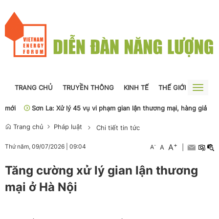
TRANG CHỦ
TRUYỀN THÔNG
KINH TẾ
THẾ GIỚI
NGUỒN
Toggle
naviga
ới
Sơn La: Xử lý 45 vụ vi phạm gian lận thương mại, hàng giả
Ph
Trang chủ
Pháp luật
Chi tiết tin tức
+
A
-
Thứ năm, 09/07/2026
|
09:04
A
A
|
Tăng cường xử lý gian lận thương
mại ở Hà Nội