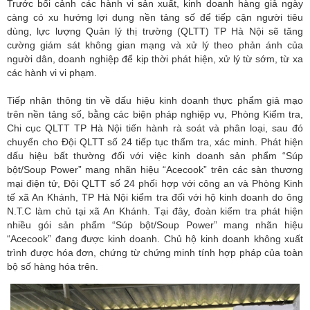
Trước bối cảnh các hành vi sản xuất, kinh doanh hàng giả ngày
càng có xu hướng lợi dụng nền tảng số để tiếp cận người tiêu
dùng, lực lượng Quản lý thị trường (QLTT) TP Hà Nội sẽ tăng
cường giám sát không gian mạng và xử lý theo phản ánh của
người dân, doanh nghiệp để kịp thời phát hiện, xử lý từ sớm, từ xa
các hành vi vi phạm.
Tiếp nhận thông tin về dấu hiệu kinh doanh thực phẩm giả mạo
trên nền tảng số, bằng các biện pháp nghiệp vụ, Phòng Kiểm tra,
Chi cục QLTT TP Hà Nội tiến hành rà soát và phân loại, sau đó
chuyển cho Đội QLTT số 24 tiếp tục thẩm tra, xác minh. Phát hiện
dấu hiệu bất thường đối với việc kinh doanh sản phẩm “Súp
bột/Soup Power” mang nhãn hiệu “Acecook” trên các sàn thương
mại điện tử, Đội QLTT số 24 phối hợp với công an và Phòng Kinh
tế xã An Khánh, TP Hà Nội kiểm tra đối với hộ kinh doanh do ông
N.T.C làm chủ tại xã An Khánh. Tại đây, đoàn kiểm tra phát hiện
nhiều gói sản phẩm “Súp bột/Soup Power” mang nhãn hiệu
“Acecook” đang được kinh doanh. Chủ hộ kinh doanh không xuất
trình được hóa đơn, chứng từ chứng minh tính hợp pháp của toàn
bộ số hàng hóa trên.