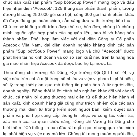
chức sản xuất sản phẩm “Súp bột/Soup Power” mang logo và dấu
hiệu nhận diện “Acecook”; 125 thùng sản phẩm thành phẩm, tương
đương khoảng 250.000 gói súp bột, cùng 300 gói thành phẩm khác
đã được đóng gói hoàn chỉnh, sẵn sàng đưa ra thị trường tiêu thụ...
Chủ cơ sở không xuất trình được hồ sơ, hóa đơn, chứng từ chứng
minh nguồn gốc hợp pháp của nguyên liệu, bao bì và hàng hóa
thành phẩm. Phối hợp làm việc với đại diện Công ty Cổ phần
Acecook Việt Nam, đại diện doanh nghiệp khẳng định các sản
phẩm “Súp bột/Soup Power” mang logo và chữ “Acecook” được
phát hiện tại hộ kinh doanh và cơ sở sản xuất nêu trên là hàng hóa
giả mạo nhãn hiệu Acecook đã được bảo hộ tại nước ta.
Theo đồng chí Vương Bá Dũng, Đội trưởng Đội QLTT số 24, vụ
việc nêu trên chỉ là một trong số nhiều vụ việc vi phạm bị phát hiện,
xử lý trong thời gian qua mà thông tin phản ánh là từ người dân,
doanh nghiệp. Đồng thời là lời cảnh báo nghiêm khắc đối với các tổ
chức, cá nhân lợi dụng
thương mại điện tử
để thực hiện hành vi
sản xuất, kinh doanh hàng giả cũng như trách nhiệm của các sàn
thương mại điện tử trong kiểm soát người bán, kiểm duyệt sản
phẩm và phối hợp cung cấp thông tin phục vụ công tác kiểm tra,
xác minh của cơ quan chức năng. Đồng chí Vương Bá Dũng cho
biết thêm: “Có thông tin ban đầu rất ngắn gọn nhưng qua xác minh
lại phát hiện vụ việc quy mô lớn. Chúng tôi mong muốn người dân,