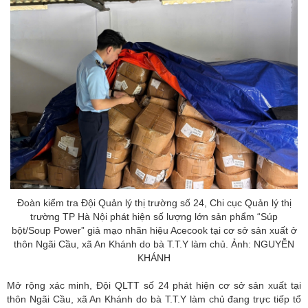
Đoàn kiểm tra Đội Quản lý thị trường số 24, Chi cục Quản lý thị
trường TP Hà Nội phát hiện số lượng lớn sản phẩm “Súp
bột/Soup Power” giả mạo nhãn hiệu Acecook tại cơ sở sản xuất ở
thôn Ngãi Cầu, xã An Khánh do bà T.T.Y làm chủ. Ảnh: NGUYỄN
KHÁNH
Mở rộng xác minh, Đội QLTT số 24 phát hiện cơ sở sản xuất tại
thôn Ngãi Cầu, xã An Khánh do bà T.T.Y làm chủ đang trực tiếp tổ