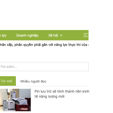
 lực
Doanh nghiệp
Xã hội
, phân quyền phải gắn với năng lực thực thi của địa phương
Nhiệt 
Giải trí
Giáo dục
Sức khỏe
Tin mới
Nhiều người đọc
Pin lưu trữ sẽ hình thành nền kinh
tế năng lượng mới