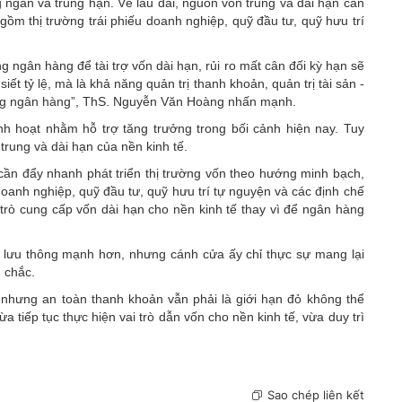
ng ngắn và trung hạn. Về lâu dài, nguồn vốn trung và dài hạn cần
ồm thị trường trái phiếu doanh nghiệp, quỹ đầu tư, quỹ hưu trí
g ngân hàng để tài trợ vốn dài hạn, rủi ro mất cân đối kỳ hạn sẽ
iết tỷ lệ, mà là khả năng quản trị thanh khoản, quản trị tài sản -
ừng ngân hàng”, ThS. Nguyễn Văn Hoàng nhấn mạnh.
inh hoạt nhằm hỗ trợ tăng trưởng trong bối cảnh hiện nay. Tuy
 trung và dài hạn của nền kinh tế.
ần đẩy nhanh phát triển thị trường vốn theo hướng minh bạch,
doanh nghiệp, quỹ đầu tư, quỹ hưu trí tự nguyện và các định chế
trò cung cấp vốn dài hạn cho nền kinh tế thay vì để ngân hàng
 lưu thông mạnh hơn, nhưng cánh cửa ấy chỉ thực sự mang lại
g chắc.
ng nhưng an toàn thanh khoản vẫn phải là giới hạn đỏ không thể
 tiếp tục thực hiện vai trò dẫn vốn cho nền kinh tế, vừa duy trì
Sao chép liên kết