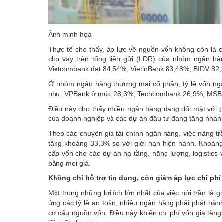
Ảnh minh họa
Thực tế cho thấy, áp lực về nguồn vốn không còn là c
cho vay trên tổng tiền gửi (LDR) của nhóm ngân hà
Vietcombank đạt 84,54%; VietinBank 83,48%; BIDV 82
Ở nhóm ngân hàng thương mại cổ phần, tỷ lệ vốn ngắn
như: VPBank ở mức 28,3%; Techcombank 26,9%; MSB 
Điều này cho thấy nhiều ngân hàng đang đối mặt với 
của doanh nghiệp và các dự án đầu tư đang tăng nhan
Theo các chuyên gia tài chính ngân hàng, việc nâng 
tăng khoảng 33,3% so với giới hạn hiện hành. Khoản
cấp vốn cho các dự án hạ tầng, năng lượng, logistics
bằng mọi giá.
Không chỉ hỗ trợ tín dụng, còn giảm áp lực chi phí
Một trong những lợi ích lớn nhất của việc nới trần là
ứng các tỷ lệ an toàn, nhiều ngân hàng phải phát hành
cơ cấu nguồn vốn. Điều này khiến chi phí vốn gia tăng