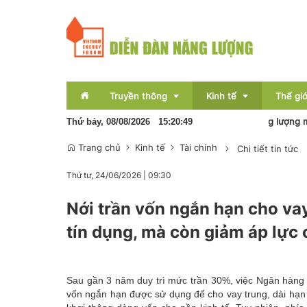
Truyền thông
Kinh tế
Thế giớ
Pin lưu trữ sẽ hình thành nền kinh tế năng lượng mới
Thứ bảy, 08/08/2026
15
:
20
:
50
Trang chủ
Kinh tế
Tài chính
Chi tiết tin tức
Sự kiện
Thị trường
Thứ tư, 24/06/2026
|
09:30
Báo chí
Tài chính
Nới trần vốn ngắn hạn cho vay
Bất động sản
tín dụng, mà còn giảm áp lực 
OCOP
Emagazine
Sau gần 3 năm duy trì mức trần 30%, việc Ngân hàng 
vốn ngắn hạn được sử dụng để cho vay trung, dài hạn