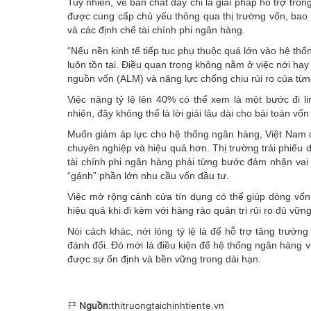
Tuy nhiên, về bản chất đây chỉ là giải pháp hỗ trợ tro
được cung cấp chủ yếu thông qua thị trường vốn, bao g
và các định chế tài chính phi ngân hàng.
“Nếu nền kinh tế tiếp tục phụ thuộc quá lớn vào hệ thốn
luôn tồn tại. Điều quan trọng không nằm ở việc nới hay s
nguồn vốn (ALM) và năng lực chống chịu rủi ro của t
Việc nâng tỷ lệ lên 40% có thể xem là một bước đi l
nhiên, đây không thể là lời giải lâu dài cho bài toán vốn
Muốn giảm áp lực cho hệ thống ngân hàng, Việt Nam c
chuyên nghiệp và hiệu quả hơn. Thị trường trái phiếu 
tài chính phi ngân hàng phải từng bước đảm nhận vai 
“gánh” phần lớn nhu cầu vốn đầu tư.
Việc mở rộng cánh cửa tín dụng có thể giúp dòng vốn
hiệu quả khi đi kèm với hàng rào quản trị rủi ro đủ vữn
Nói cách khác, nới lỏng tỷ lệ là để hỗ trợ tăng trưở
đánh đổi. Đó mới là điều kiện để hệ thống ngân hàng vừa
được sự ổn định và bền vững trong dài hạn.
Nguồn:
thitruongtaichinhtiente.vn