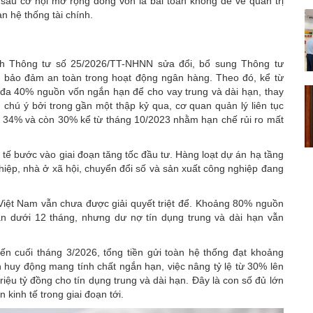
 sau cơ hội mở rộng dòng vốn là bài toán không dễ về quản trị
n hệ thống tài chính.
h Thông tư số 25/2026/TT-NHNN sửa đổi, bổ sung Thông tư
ệ bảo đảm an toàn trong hoạt động ngân hàng. Theo đó, kể từ
i đa 40% nguồn vốn ngắn hạn để cho vay trung và dài hạn, thay
chú ý bởi trong gần một thập kỷ qua, cơ quan quản lý liên tục
rồi 34% và còn 30% kể từ tháng 10/2023 nhằm hạn chế rủi ro mất
 tế bước vào giai đoạn tăng tốc đầu tư. Hàng loạt dự án hạ tầng
ghiệp, nhà ở xã hội, chuyển đổi số và sản xuất công nghiệp đang
h Việt Nam vẫn chưa được giải quyết triệt để. Khoảng 80% nguồn
n dưới 12 tháng, nhưng dư nợ tín dụng trung và dài hạn vẫn
n cuối tháng 3/2026, tổng tiền gửi toàn hệ thống đạt khoảng
n huy động mang tính chất ngắn hạn, việc nâng tỷ lệ từ 30% lên
riệu tỷ đồng cho tín dụng trung và dài hạn. Đây là con số đủ lớn
kinh tế trong giai đoạn tới.