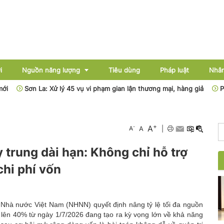
i
Nguồn năng lượng
Tiêu dùng
Pháp luật
Nhân
Sơn La: Xử lý 45 vụ vi phạm gian lận thương mại, hàng giả
Phân cấp
Điện
+
A
-
A
A
|
Dầu khí
 trung dài hạn: Không chỉ hỗ trợ
Than - Khoáng sản
chi phí vốn
Thủy điện
Năng lượng mới
Nhà nước Việt Nam (NHNN) quyết định nâng tỷ lệ tối đa nguồn
 lên 40% từ ngày 1/7/2026 đang tạo ra kỳ vọng lớn về khả năng