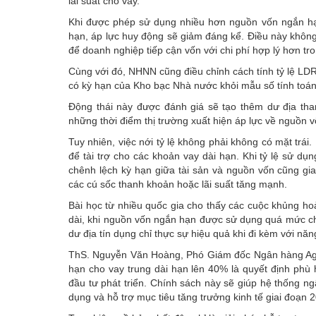
lãi suất cho vay.
Khi được phép sử dụng nhiều hơn nguồn vốn ngắn hạn 
hạn, áp lực huy động sẽ giảm đáng kể. Điều này không
để doanh nghiệp tiếp cận vốn với chi phí hợp lý hơn t
Cùng với đó, NHNN cũng điều chỉnh cách tính tỷ lệ LDR 
có kỳ hạn của Kho bạc Nhà nước khỏi mẫu số tính toán, 
Động thái này được đánh giá sẽ tạo thêm dư địa tha
những thời điểm thị trường xuất hiện áp lực về nguồn v
Tuy nhiên, việc nới tỷ lệ không phải không có mặt tr
để tài trợ cho các khoản vay dài hạn. Khi tỷ lệ sử d
chênh lệch kỳ hạn giữa tài sản và nguồn vốn cũng gia 
các cú sốc thanh khoản hoặc lãi suất tăng mạnh.
Bài học từ nhiều quốc gia cho thấy các cuộc khủng h
dài, khi nguồn vốn ngắn hạn được sử dụng quá mức ch
dư địa tín dụng chỉ thực sự hiệu quả khi đi kèm với năng
ThS. Nguyễn Văn Hoàng, Phó Giám đốc Ngân hàng Agri
hạn cho vay trung dài hạn lên 40% là quyết định phù 
đầu tư phát triển. Chính sách này sẽ giúp hệ thống n
dụng và hỗ trợ mục tiêu tăng trưởng kinh tế giai đoạn 