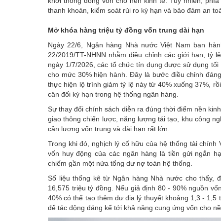
khơi thông dòng vốn cho nền kinh tế. Tuy nhiên, phía
thanh khoản, kiểm soát rủi ro kỳ hạn và bảo đảm an toà
Mở khóa hàng triệu tỷ đồng vốn trung dài hạn
Ngày 22/6, Ngân hàng Nhà nước Việt Nam ban hàn
22/2019/TT-NHNN nhằm điều chỉnh các giới hạn, tỷ l
ngày 1/7/2026, các tổ chức tín dụng được sử dụng tố
cho mức 30% hiện hành. Đây là bước điều chỉnh đáng 
thực hiện lộ trình giảm tỷ lệ này từ 40% xuống 37%, 
cân đối kỳ hạn trong hệ thống ngân hàng.
Sự thay đổi chính sách diễn ra đúng thời điểm nền kinh
giao thông chiến lược, năng lượng tái tạo, khu công n
cần lượng vốn trung và dài hạn rất lớn.
Trong khi đó, nghịch lý cố hữu của hệ thống tài chín
vốn huy động của các ngân hàng là tiền gửi ngắn hạ
chiếm gần một nửa tổng dư nợ toàn hệ thống.
Số liệu thống kê từ Ngân hàng Nhà nước cho thấy, đế
16,575 triệu tỷ đồng. Nếu giả định 80 - 90% nguồn vố
40% có thể tạo thêm dư địa lý thuyết khoảng 1,3 - 1,5 t
để tác động đáng kể tới khả năng cung ứng vốn cho nền 