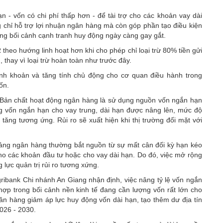
- vốn có chi phí thấp hơn - để tài trợ cho các khoản vay dài
 chỉ hỗ trợ lợi nhuận ngân hàng mà còn góp phần tạo điều kiện
rong bối cảnh cạnh tranh huy động ngày càng gay gắt.
theo hướng linh hoạt hơn khi cho phép chỉ loại trừ 80% tiền gửi
thay vì loại trừ hoàn toàn như trước đây.
nh khoản và tăng tính chủ động cho cơ quan điều hành trong
ốn.
ái. Bản chất hoạt động ngân hàng là sử dụng nguồn vốn ngắn hạn
ụng vốn ngắn hạn cho vay trung, dài hạn được nâng lên, mức độ
tăng tương ứng. Rủi ro sẽ xuất hiện khi thị trường đối mặt với
oảng ngân hàng thường bắt nguồn từ sự mất cân đối kỳ hạn kéo
o các khoản đầu tư hoặc cho vay dài hạn. Do đó, việc mở rộng
 lực quản trị rủi ro tương xứng.
bank Chi nhánh An Giang nhận định, việc nâng tỷ lệ vốn ngắn
hợp trong bối cảnh nền kinh tế đang cần lượng vốn rất lớn cho
gân hàng giảm áp lực huy động vốn dài hạn, tạo thêm dư địa tín
2026 - 2030.