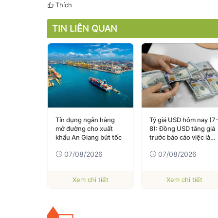
Thích
TIN LIÊN QUAN
 chi trả
Tín dụng ngân hàng
Tỷ giá USD hôm nay (7
n gửi: Tạo
mở đường cho xuất
8): Đồng USD tăng giá
n” vững
khẩu An Giang bứt tốc
trước báo cáo việc làm
 tin thị
của Mỹ
026
07/08/2026
07/08/2026
 tiết
Xem chi tiết
Xem chi tiết