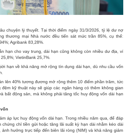
âu chuyện lý thuyết. Tại thời điểm ngày 31/3/2026, tỷ lệ dư nợ
ng thương mại Nhà nước đều tiến sát mức trần 85%, cụ thể:
,94%; Agribank 83,28%.
 hạn cho vay trung, dài hạn cũng không còn nhiều dư địa, ví
25,8%; VietinBank 25,7%.
giới hạn về khả năng mở rộng tín dụng dài hạn, dù nhu cầu vốn
h.
trần lên 40% tương đương mở rộng thêm 10 điểm phần trăm, tức
g đệm kỹ thuật này sẽ giúp các ngân hàng có thêm không gian
 và bất động sản, mà không phải tăng tốc huy động vốn dài hạn
 vốn
 giảm áp lực huy động vốn dài hạn. Trong nhiều năm qua, để đáp
 chứng chỉ tiền gửi hoặc tăng lãi suất kỳ hạn dài nhằm kéo dài
, ảnh hưởng trực tiếp đến biên lãi ròng (NIM) và khả năng giảm