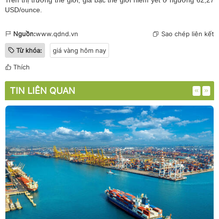
Trên thị trường thế giới, giá bạc thế giới niêm yết ở ngưỡng 62,27
USD/ounce.
Nguồn:
www.qdnd.vn
Sao chép liên kết
Từ khóa:
giá vàng hôm nay
Thích
TIN LIÊN QUAN