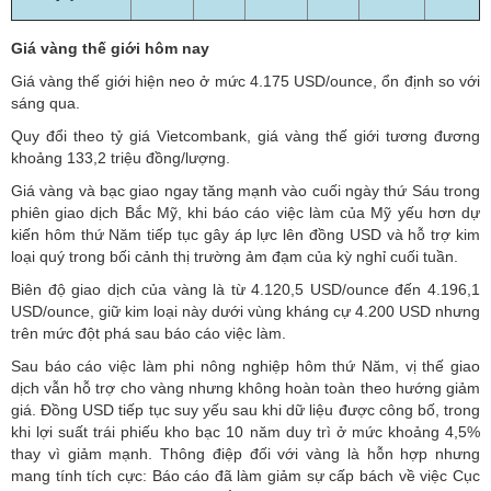
Giá vàng thế giới hôm nay
Giá vàng thế giới
hiện neo ở mức 4.175 USD/ounce, ổn định so với
sáng qua.
Quy đổi theo tỷ giá Vietcombank, giá vàng thế giới tương đương
khoảng 133,2 triệu đồng/lượng.
Giá vàng và bạc giao ngay tăng mạnh vào cuối ngày thứ Sáu trong
phiên giao dịch Bắc Mỹ, khi báo cáo việc làm của Mỹ yếu hơn dự
kiến hôm thứ Năm tiếp tục gây áp lực lên đồng USD và hỗ trợ kim
loại quý trong bối cảnh thị trường ảm đạm của kỳ nghỉ cuối tuần.
Biên độ giao dịch của vàng là từ 4.120,5 USD/ounce đến 4.196,1
USD/ounce, giữ kim loại này dưới vùng kháng cự 4.200 USD nhưng
trên mức đột phá sau báo cáo việc làm.
Sau báo cáo việc làm phi nông nghiệp hôm thứ Năm, vị thế giao
dịch vẫn hỗ trợ cho vàng nhưng không hoàn toàn theo hướng giảm
giá. Đồng USD tiếp tục suy yếu sau khi dữ liệu được công bố, trong
khi lợi suất trái phiếu kho bạc 10 năm duy trì ở mức khoảng 4,5%
thay vì giảm mạnh. Thông điệp đối với vàng là hỗn hợp nhưng
mang tính tích cực: Báo cáo đã làm giảm sự cấp bách về việc Cục