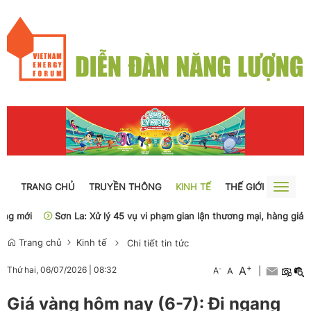
TRANG CHỦ
TRUYỀN THÔNG
KINH TẾ
THẾ GIỚI
NGUỒN
Toggle
naviga
mới
Sơn La: Xử lý 45 vụ vi phạm gian lận thương mại, hàng giả
P
Trang chủ
Kinh tế
Chi tiết tin tức
+
A
-
Thứ hai, 06/07/2026
|
08:32
A
A
|
Giá vàng hôm nay (6-7): Đi ngang