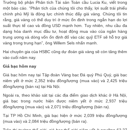
Trưởng bộ phận Phân tích Tài sản Toàn cầu Lucia Ku, viết trong
một báo cáo. “Phân tích của chúng tôi cho thấy, lợi suất trái phiếu
chính phủ Mỹ là động lực chính thúc đẩy giá vàng. Chúng tôi tin
rằng, giá vàng có thể duy trì ở mức ổn định trong ngắn hạn do lợi
suất thực tế cao và đồng USD mạnh hơn. Tuy nhiên, nhu cầu đa
dạng hóa danh mục đầu tư, hoạt động mua vào của ngân hàng
trung ương và dòng vốn ổn định đổ vào các quỹ ETF sẽ hỗ trợ giá
vàng trong trung hạn”, ông Willem Sels nhấn mạnh.
Hai chuyên gia của HSBC cũng dự đoán giá vàng sẽ còn tăng thêm
vào cuối năm nay.
Giá bạc hôm nay
Giá bạc hôm nay tại Tập đoàn Vàng bạc Đá quý Phú Quý, giá bạc
niêm yết ở mức 2,352 triệu đồng/lượng (mua vào) và 2,425 triệu
đồng/lượng (bán ra) tại Hà Nội.
Ngoài ra, theo khảo sát tại các địa điểm giao dịch khác ở Hà Nội,
giá bạc trong nước hiện được niêm yết ở mức 2,937 triệu
đồng/lượng (mua vào) và 2,071 triệu đồng/lượng (bán ra).
Tại TP Hồ Chí Minh, giá bạc hiện ở mức 2,039 triệu đồng/lượng
(mua vào) và 2,084 triệu đồng/lượng (bán ra).