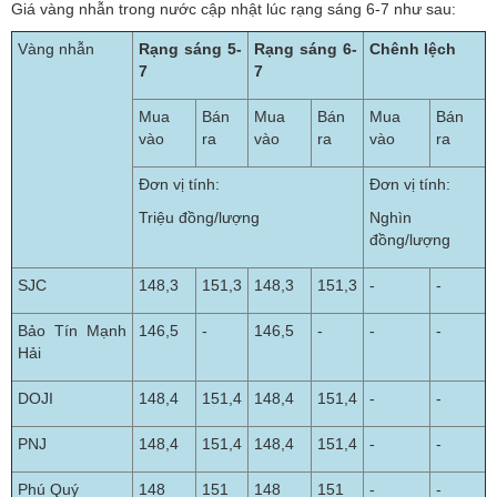
Giá vàng nhẫn trong nước cập nhật lúc rạng sáng 6-7 như sau:
Vàng nhẫn
Rạng sáng 5-
Rạng sáng 6-
Chênh lệch
7
7
Mua
Bán
Mua
Bán
Mua
Bán
vào
ra
vào
ra
vào
ra
Đơn vị tính:
Đơn vị tính:
Triệu đồng/lượng
Nghìn
đồng/lượng
SJC
148,3
151,3
148,3
151,3
-
-
Bảo Tín Mạnh
146,5
-
146,5
-
-
-
Hải
DOJI
148,4
151,4
148,4
151,4
-
-
PNJ
148,4
151,4
148,4
151,4
-
-
Phú Quý
148
151
148
151
-
-