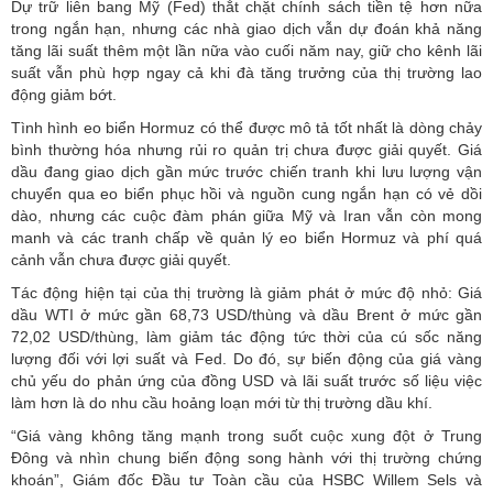
Dự trữ liên bang Mỹ (Fed) thắt chặt chính sách tiền tệ hơn nữa
trong ngắn hạn, nhưng các nhà giao dịch vẫn dự đoán khả năng
tăng lãi suất thêm một lần nữa vào cuối năm nay, giữ cho kênh lãi
suất vẫn phù hợp ngay cả khi đà tăng trưởng của thị trường lao
động giảm bớt.
Tình hình eo biển Hormuz có thể được mô tả tốt nhất là dòng chảy
bình thường hóa nhưng rủi ro quản trị chưa được giải quyết. Giá
dầu đang giao dịch gần mức trước chiến tranh khi lưu lượng vận
chuyển qua eo biển phục hồi và nguồn cung ngắn hạn có vẻ dồi
dào, nhưng các cuộc đàm phán giữa Mỹ và Iran vẫn còn mong
manh và các tranh chấp về quản lý eo biển Hormuz và phí quá
cảnh vẫn chưa được giải quyết.
Tác động hiện tại của thị trường là giảm phát ở mức độ nhỏ: Giá
dầu WTI ở mức gần 68,73 USD/thùng và dầu Brent ở mức gần
72,02 USD/thùng, làm giảm tác động tức thời của cú sốc năng
lượng đối với lợi suất và Fed. Do đó, sự biến động của giá vàng
chủ yếu do phản ứng của đồng USD và lãi suất trước số liệu việc
làm hơn là do nhu cầu hoảng loạn mới từ thị trường dầu khí.
“Giá vàng không tăng mạnh trong suốt cuộc xung đột ở Trung
Đông và nhìn chung biến động song hành với thị trường chứng
khoán”, Giám đốc Đầu tư Toàn cầu của HSBC Willem Sels và