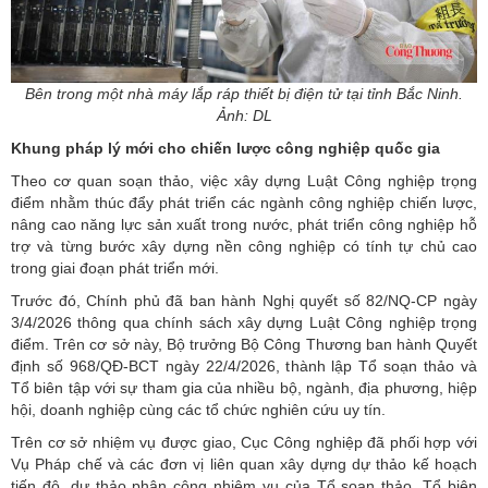
Bên trong một nhà máy lắp ráp thiết bị điện tử tại tỉnh Bắc Ninh.
Ảnh: DL
Khung pháp lý mới cho chiến lược công nghiệp quốc gia
Theo cơ quan soạn thảo, việc xây dựng Luật Công nghiệp trọng
điểm nhằm thúc đẩy phát triển các ngành công nghiệp chiến lược,
nâng cao năng lực sản xuất trong nước, phát triển công nghiệp hỗ
trợ và từng bước xây dựng nền công nghiệp có tính tự chủ cao
trong giai đoạn phát triển mới.
Trước đó, Chính phủ đã ban hành Nghị quyết số 82/NQ-CP ngày
3/4/2026 thông qua chính sách xây dựng Luật Công nghiệp trọng
điểm. Trên cơ sở này, Bộ trưởng Bộ Công Thương ban hành Quyết
định số 968/QĐ-BCT ngày 22/4/2026, thành lập Tổ soạn thảo và
Tổ biên tập với sự tham gia của nhiều bộ, ngành, địa phương, hiệp
hội, doanh nghiệp cùng các tổ chức nghiên cứu uy tín.
Trên cơ sở nhiệm vụ được giao,
Cục Công nghiệp
đã phối hợp với
Vụ Pháp chế và các đơn vị liên quan xây dựng dự thảo kế hoạch
tiến độ, dự thảo phân công nhiệm vụ của Tổ soạn thảo, Tổ biên