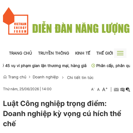
TRANG CHỦ
TRUYỀN THÔNG
KINH TẾ
THẾ GIỚI
NGUỒN
Toggle
naviga
45 vụ vi phạm gian lận thương mại, hàng giả
Phân cấp, phân quyền ph
Trang chủ
Doanh nghiệp
Chi tiết tin tức
+
A
-
Thứ năm, 25/06/2026
|
14:00
A
A
|
Luật Công nghiệp trọng điểm:
Doanh nghiệp kỳ vọng cú hích thể
chế