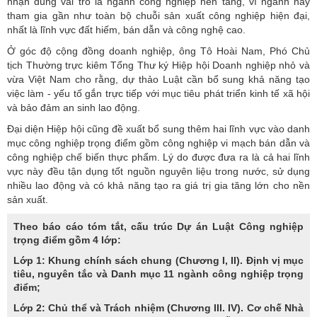
nhận đúng vai trò là ngành công nghiệp nền tảng, vì ngành này
tham gia gần như toàn bộ chuỗi sản xuất
công nghiệp
hiện đại,
nhất là lĩnh vực đất hiếm, bán dẫn và công nghệ cao.
Ở góc độ cộng đồng doanh nghiệp, ông Tô Hoài Nam, Phó Chủ
tịch Thường trực kiêm Tổng Thư ký Hiệp hội Doanh nghiệp nhỏ và
vừa Việt Nam cho rằng, dự thảo Luật cần bổ sung khả năng tạo
việc làm - yếu tố gắn trực tiếp với mục tiêu phát triển kinh tế xã hội
và bảo đảm an sinh lao động.
Đại diện Hiệp hội cũng đề xuất bổ sung thêm hai lĩnh vực vào danh
mục
công nghiệp trọng điểm
gồm công nghiệp vi mạch bán dẫn và
công nghiệp chế biến thực phẩm. Lý do được đưa ra là cả hai lĩnh
vực này đều tận dụng tốt nguồn nguyên liệu trong nước, sử dụng
nhiều lao động và có khả năng tạo ra giá trị gia tăng lớn cho nền
sản xuất.
Theo báo cáo tóm tắt, cấu trúc Dự án Luật Công nghiệp
trọng điểm gồm 4 lớp:
Lớp 1: Khung chính sách chung (Chương I, II). Định vị mục
tiêu, nguyên tắc và Danh mục 11 ngành công nghiệp trọng
điểm;
Lớp 2: Chủ thể và Trách nhiệm (Chương III. IV). Cơ chế Nhà