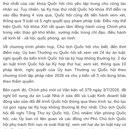
thứ nhất của các khóa Quốc hội chủ yếu tập trung cho công tác
nhân sự. Tuy nhiên, tại Kỳ họp thứ nhất Quốc hội khóa XVI diễn ra
vào đầu tháng 4 vừa qua, Quốc hội cũng đã tiến hành xem xét,
thông qua 9 luật và 5 nghị quyết quy phạm pháp luật. Điều này thể
hiện Quốc hội khóa XVI rất quan tâm đồng hành cùng Chính phủ
trong việc tháo gỡ khó khăn, vướng mắc trong chỉ đạo, điều hành
về kinh tế - xã hội, quốc phòng, an ninh.
Về chương trình phiên họp, Chủ tịch Quốc hội cho biết, đến thời
điểm này,
Ủy ban Thường vụ Quốc hội
sẽ xem xét 24 dự án luật,
nghị quyết dự kiến trình Quốc hội tại kỳ họp không thường kỳ; 2 dự
án luật trình Quốc hội tại Kỳ họp thứ hai; xem xét, thông qua 10
pháp lệnh, nghị quyết của Ủy ban Thường vụ Quốc hội theo
chương trình lập pháp năm 2026 và cho ý kiến về 3 nội dung khác
theo thẩm quyền.
Bên cạnh đó, Chính phủ mới có Văn bản số 379 ngày 3/7/2026, đề
nghị bổ sung dự án Luật Nhà ở sửa đổi và Luật Kinh doanh bất
động sản sửa đổi để trình Quốc hội thông qua theo trình tự, thủ tục
rút gọn ngay tại Kỳ họp không thường lệ thứ nhất. Chủ tịch Quốc
hội đề nghị Tổng Thư ký Quốc hội, Chủ nhiệm Văn phòng Quốc
hội, các Ủy ban có liên quan và các đồng chí Phó Chủ tịch Quốc
hội phụ trách lĩnh vực rà soát thật kỹ, xem xét hai dự án luật này có