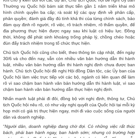
Khi cho ý kiến đối với các dự án, Chủ tịch Quốc hội đề nghị Ủy ban
Thường vụ Quốc hội bám sát thực tiễn gần 1 năm triển khai mô
hình chính quyền ba cấp; rà soát kỹ các quy định về phân cấp,
phân quyền; đánh giá đầy đủ tính khả thi của từng chính sách, bảo
đảm quy định rõ người, rõ việc, rõ trách nhiệm, rõ thẩm quyền, để
địa phương thực hiện được ngay sau khi luật có hiệu lực. Đồng
thời, không để phát sinh khoảng trống pháp lý, chồng chéo hoặc
đùn đẩy trách nhiệm trong tổ chức thực hiện.
Chủ tịch Quốc hội cũng cho biết, theo thông tin cập nhật, đến ngày
30/6 và cho đến nay, vẫn còn nhiều văn bản hướng dẫn thi hành
luật, nhiều văn bản hướng dẫn thi hành nghị định chưa được ban
hành. Chủ tịch Quốc hội đề nghị Hội đồng Dân tộc, các Ủy ban của
Quốc hội làm việc trực tiếp với các bộ, ngành có liên quan để làm
rõ vì sao chậm ban hành văn bản hướng dẫn thi hành luật, vì sao
chậm ban hành văn bản hướng dẫn thực hiện nghị định.
Nhấn mạnh luật phải đi đôi, đồng bộ với nghị định, thông tư, Chủ
tịch Quốc hội nêu rõ, có như vậy nghị quyết của Quốc hội tại mỗi kỳ
họp mới có giá trị thực hiện ngay, mới đi vào cuộc sống của người
dân và doanh nghiệp.
“
Người
dân, doanh nghiệp đang chờ đợi. Có những việc rất thúc
bách, phải ban hành ngay, ban hành sớm; nhưng có trường hợp