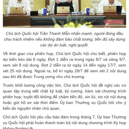
Chủ tịch Quốc hội Trần Thanh Mẫn nhấn mạnh, người đứng đầu
chịu trách nhiệm nếu không đảm bảo chất lượng, tiến độ xây dựng
các dự án luật, nghị quyết.
Về thời gian của phiên họp,
Chủ tịch Quốc hội
cho biết, phiên họp
dự kiến kéo dài 6 ngày. Đợt 1 diễn ra trong ngày 8/7 và sáng 9/7,
xem xét 8 nội dung. Đợt 2 diễn ra từ ngày 14 đến ngày 17/7, xem
xét 25 nội dung. Ngoài ra, bố trí ngày 28/7 để xem xét 2 nội dung
sau khi đã được Trung ương cho chủ trương.
Trước khối lượng công việc lớn, Chủ tịch Quốc hội đề nghị các cơ
quan tập trung siết chặt kỷ luật, kỷ cương, bám sát chương trình
phiên họp; tuyệt đối không để chậm tiến độ, xin lùi, xin rút nội dung
hoặc gửi hồ sơ sát thời điểm Ủy ban Thường vụ Quốc hội cho ý
kiến do nguyên nhân chủ quan.
Chủ tịch Quốc hội yêu cầu bảo đảm trong tháng 7, Ủy ban Thường
vụ Quốc hội phải hoàn thành toàn bộ nội dung chương trình Kỳ họp
không thường lệ.