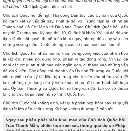
nghị quyết của Quốc hội đã có mà văn bản hướng dẫn đến nay vẫn
rất chậm”,
Chủ tịch Quốc hội cho biết.
Chủ tịch Quốc hội đề nghị Hội đồng Dân tộc, các Ủy ban của Quốc
hội xem xét kỹ vấn đề này, nhất là đối với Trung tâm tài chính tại
Thành phố Hồ Chí Minh và Đà Nẵng. Theo Chủ tịch Quốc hội, đến
nay đã 7 tháng sau Kỳ họp thứ 10, Quốc hội khóa XV; khi đó đã xác
định Quốc hội quyết thì sẽ triển khai ngay, nhưng đến nay vẫn còn
những vướng mắc. Do đó, đề nghị các cơ quan xem xét, làm rõ.
Chủ tịch Quốc hội nhấn mạnh, khối lượng công việc của phiên họp
là rất lớn, nhiều nội dung khó, phạm vi tác động rộng. Vì vậy, đề
nghị các cơ quan trình báo cáo ngắn gọn, đi thẳng vào những vấn
đề xin ý kiến. Các đồng chí thành viên Ủy ban
Thường vụ Quốc hội
cần nghiên cứu kỹ tài liệu, tập trung cho ý kiến vào những vấn đề
lớn, những nội dung còn ý kiến khác nhau, để ban hành kết luận
của Ủy ban Thường vụ Quốc hội rõ từng vấn đề, tạo cơ sở thuận
lợi cho việc hoàn thiện hồ sơ trình Quốc hội.
Chủ tịch Quốc hội khẳng định, kết quả phiên họp hôm nay sẽ quyết
định rất lớn đến chất lượng Kỳ họp không thường lệ sắp tới.
Ngay sau phần phát biểu khai mạc của Chủ tịch Quốc hội
Trần Thanh Mẫn, phiên họp xem xét, thông qua dự án Pháp