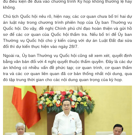
đủ điều kiện để đưa vào chương trình Kỳ họp không thường lệ hay
không.
Chủ tịch Quốc hội nêu rõ, hiện nay, các cơ quan chưa bố trí hai dự
án luật này trong chương trình phiên họp của Ủy ban Thường vụ
Quốc hội. Do vậy, đề nghị Chính phủ chỉ đạo hoàn thiện và gửi hồ
sơ để các cơ quan của Quốc hội thẩm tra. Nếu bố trí để Ủy ban
Thường vụ Quốc hội cho ý kiến cùng với dự án Luật Đất đai sửa
đổi thì dự kiến thực hiện vào ngày 28/7.
Ngoài ra, Ủy ban Thường vụ Quốc hội cũng sẽ xem xét, quyết định
bằng văn bản đối với 4 nghị quyết thuộc thẩm quyền. Đây là các dự
án không có nhiều vấn đề phức tạp; cơ quan trình, cơ quan thẩm
tra và các cơ quan liên quan đã cơ bản thống nhất nội dung, qua
đó tập trung thời gian cho các nội dung quan trọng của kỳ họp.