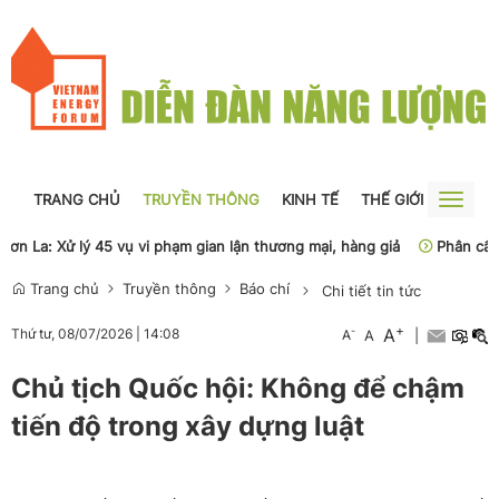
TRANG CHỦ
TRUYỀN THÔNG
KINH TẾ
THẾ GIỚI
NGUỒN
Toggle
naviga
a: Xử lý 45 vụ vi phạm gian lận thương mại, hàng giả
Phân cấp, phâ
Trang chủ
Truyền thông
Báo chí
Chi tiết tin tức
+
A
-
Thứ tư, 08/07/2026
|
14:08
A
A
|
Chủ tịch Quốc hội: Không để chậm
tiến độ trong xây dựng luật