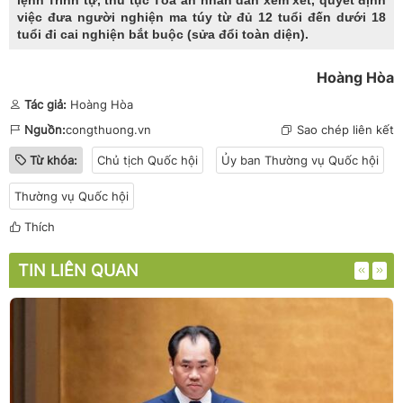
lệnh Trình tự, thủ tục Tòa án nhân dân xem xét, quyết định
việc đưa người nghiện ma túy từ đủ 12 tuổi đến dưới 18
tuổi đi cai nghiện bắt buộc (sửa đổi toàn diện).
Hoàng Hòa
Tác giả:
Hoàng Hòa
Nguồn:
congthuong.vn
Sao chép liên kết
Từ khóa:
Chủ tịch Quốc hội
Ủy ban Thường vụ Quốc hội
Thường vụ Quốc hội
Thích
TIN LIÊN QUAN