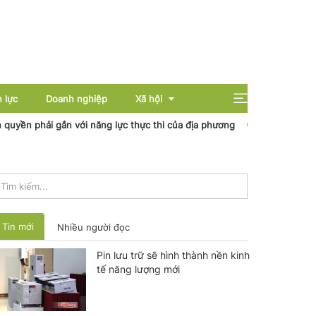
 lực
Doanh nghiệp
Xã hội
phải gắn với năng lực thực thi của địa phương
Nhiệt điện Cần Thơ 
Giải trí
Giáo dục
Sức khỏe
Tin mới
Nhiều người đọc
Pin lưu trữ sẽ hình thành nền kinh
tế năng lượng mới