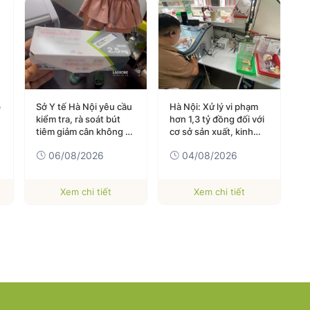
p
Sở Y tế Hà Nội yêu cầu
Hà Nội: Xử lý vi phạm
G
kiểm tra, rà soát bút
hơn 1,3 tỷ đồng đối với
h
tiêm giảm cân không rõ
cơ sở sản xuất, kinh
k
nguồn gốc
doanh răng giả
06/08/2026
04/08/2026
Xem chi tiết
Xem chi tiết