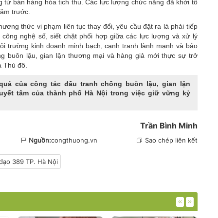
ng từ bán hàng hóa tịch thu. Các lực lượng chức năng đã khởi tố
năm trước.
ương thức vi phạm liên tục thay đổi, yêu cầu đặt ra là phải tiếp
ông nghệ số, siết chặt phối hợp giữa các lực lượng và xử lý
ôi trường kinh doanh minh bạch, cạnh tranh lành mạnh và bảo
ng buôn lậu
, gian lận thương mại và hàng giả mới thực sự trở
a Thủ đô.
uả của công tác đấu tranh chống buôn lậu, gian lận
uyết tâm của thành phố Hà Nội trong việc giữ vững kỷ
Trần Bình Minh
Nguồn:
congthuong.vn
Sao chép liên kết
 đạo 389 TP. Hà Nội