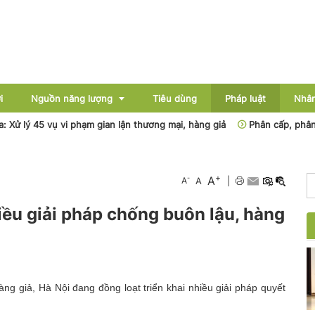
i
Nguồn năng lượng
Tiêu dùng
Pháp luật
Nhân
 45 vụ vi phạm gian lận thương mại, hàng giả
Phân cấp, phân quyền 
Điện
+
A
-
A
A
|
Dầu khí
hiều giải pháp chống buôn lậu, hàng
Than - Khoáng sản
Thủy điện
Năng lượng mới
àng giả, Hà Nội đang đồng loạt triển khai nhiều giải pháp quyết