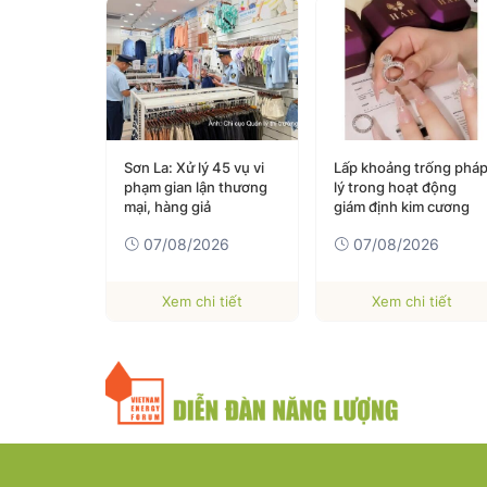
hè: Từ suất
Sơn La: Xử lý 45 vụ vi
Lấp khoảng trống phá
n bẫy
phạm gian lận thương
lý trong hoạt động
hàng trăm
mại, hàng giả
giám định kim cương
026
07/08/2026
07/08/2026
 tiết
Xem chi tiết
Xem chi tiết