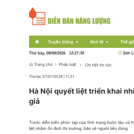
Truyền thông
Kinh tế
Thế giớ
Pin lưu trữ sẽ hình thành nền kinh tế năng lượng mới
Sơn La: Xử lý
Thứ bảy, 08/08/2026
12
:
27
:
31
Trang chủ
Pháp luật
Chi tiết tin tức
Sự kiện
Thị trường
Thứ ba, 07/07/2026
|
11:31
Báo chí
Tài chính
Hà Nội quyết liệt triển khai n
Bất động sản
giả
OCOP
Emagazine
Trước diễn biến phức tạp của tình trạng buôn lậu và h
liệt nhằm ổn định thị trường, bảo vệ người tiêu dùng.