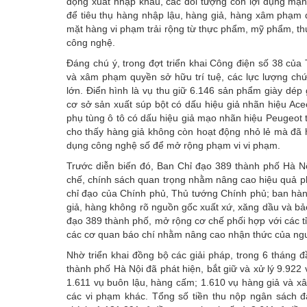
động xuất nhập khẩu, các đối tượng còn lợi dụng mạn
để tiêu thụ hàng nhập lậu, hàng giả, hàng xâm phạm 
mặt hàng vi phạm trải rộng từ thực phẩm, mỹ phẩm, thuố
công nghệ.
Đáng chú ý, trong đợt triển khai Công điện số 38 củ
và xâm phạm quyền sở hữu trí tuệ, các lực lượng chứ
lớn. Điển hình là vụ thu giữ 6.146 sản phẩm giày dép 
cơ sở sản xuất súp bột có dấu hiệu giả nhãn hiệu Ac
phụ tùng ô tô có dấu hiệu giả mạo nhãn hiệu Peugeot 
cho thấy hàng giả không còn hoạt động nhỏ lẻ mà đã hì
dụng công nghệ số để mở rộng phạm vi vi phạm.
Trước diễn biến đó, Ban Chỉ đạo 389 thành phố Hà 
chế, chính sách quan trọng nhằm nâng cao hiệu quả phố
chỉ đạo của Chính phủ, Thủ tướng Chính phủ; ban hàn
giả, hàng không rõ nguồn gốc xuất xứ, xăng dầu và bảo
đạo 389 thành phố, mở rộng cơ chế phối hợp với các t
các cơ quan báo chí nhằm nâng cao nhận thức của ng
Nhờ triển khai đồng bộ các giải pháp, trong 6 tháng
thành phố Hà Nội đã phát hiện, bắt giữ và xử lý 9.92
1.611 vụ buôn lậu, hàng cấm; 1.610 vụ hàng giả và x
các vi phạm khác. Tổng số tiền thu nộp ngân sách đ