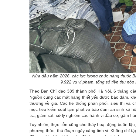
Nửa đầu năm 2026, các lực lượng chức năng thuộc Ban
9.922 vụ vi phạm, tổng số tiền thu nộ
Theo
Ban Chỉ đạo 389 thành phố Hà Nội
, 6 tháng đầ
Nguồn cung các mặt hàng thiết yếu được bảo đảm, khô
thường về giá. Các hệ thống phân phối, siêu thị và c
mục tiêu kiểm soát lạm phát và bảo đảm an sinh xã h
tra, giám sát, xử lý nghiêm các hành vi đầu cơ, găm hà
Tuy nhiên, thực tiễn cũng cho thấy hoạt động buôn lậu,
phương thức, thủ đoạn ngày càng tinh vi. Không chỉ t