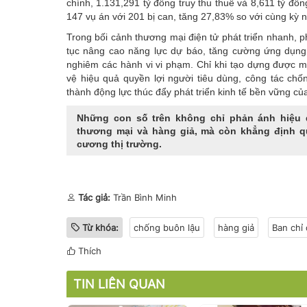
chính, 1.131,291 tỷ đồng truy thu thuế và 8,611 tỷ đồ
147 vụ án với 201 bị can, tăng 27,83% so với cùng kỳ 
Trong bối cảnh thương mại điện tử phát triển nhanh, ph
tục nâng cao năng lực dự báo, tăng cường ứng dụng c
nghiêm các hành vi vi phạm. Chỉ khi tạo dựng được m
vệ hiệu quả quyền lợi người tiêu dùng, công tác
chố
thành động lực thúc đẩy phát triển kinh tế bền vững củ
Những con số trên không chỉ phản ánh hiệu q
thương mại và hàng giả, mà còn khẳng định q
cương thị trường.
Tác giả:
Trần Bình Minh
Từ khóa:
chống buôn lậu
hàng giả
Ban chỉ
Thích
TIN LIÊN QUAN