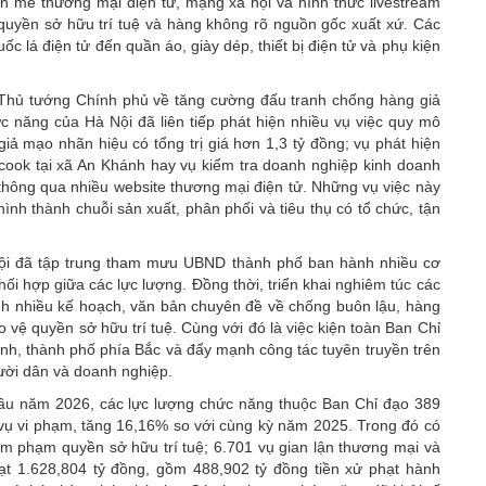
h mẽ thương mại điện tử, mạng xã hội và hình thức livestream
quyền sở hữu trí tuệ và hàng không rõ nguồn gốc xuất xứ. Các
c lá điện tử đến quần áo, giày dép, thiết bị điện tử và phụ kiện
a Thủ tướng Chính phủ về tăng cường đấu tranh chống hàng giả
c năng của Hà Nội đã liên tiếp phát hiện nhiều vụ việc quy mô
giả mạo nhãn hiệu có tổng trị giá hơn 1,3 tỷ đồng; vụ phát hiện
ecook tại xã An Khánh hay vụ kiểm tra doanh nghiệp kinh doanh
thông qua nhiều website thương mại điện tử. Những vụ việc này
nh thành chuỗi sản xuất, phân phối và tiêu thụ có tổ chức, tận
Nội đã tập trung tham mưu UBND thành phố ban hành nhiều cơ
i hợp giữa các lực lượng. Đồng thời, triển khai nghiêm túc các
h nhiều kế hoạch, văn bản chuyên đề về chống buôn lậu, hàng
 vệ quyền sở hữu trí tuệ. Cùng với đó là việc kiện toàn Ban Chỉ
ỉnh, thành phố phía Bắc và đẩy mạnh công tác tuyên truyền trên
ười dân và doanh nghiệp.
 đầu năm 2026, các lực lượng chức năng thuộc Ban Chỉ đạo 389
2 vụ vi phạm, tăng 16,16% so với cùng kỳ năm 2025. Trong đó có
âm phạm quyền sở hữu trí tuệ; 6.701 vụ gian lận thương mại và
ạt 1.628,804 tỷ đồng, gồm 488,902 tỷ đồng tiền xử phạt hành