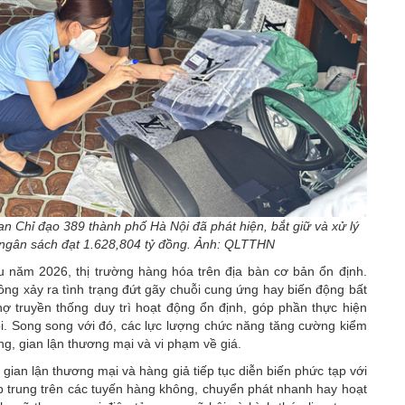
 Chỉ đạo 389 thành phố Hà Nội đã phát hiện, bắt giữ và xử lý
p ngân sách đạt 1.628,804 tỷ đồng. Ảnh: QLTTHN
u năm 2026, thị trường hàng hóa trên địa bàn cơ bản ổn định.
ng xảy ra tình trạng đứt gãy chuỗi cung ứng hay biến động bất
hợ truyền thống duy trì hoạt động ổn định, góp phần thực hiện
ội. Song song với đó, các lực lượng chức năng tăng cường kiểm
ng, gian lận thương mại và vi phạm về giá.
 gian lận thương mại và hàng giả tiếp tục diễn biến phức tạp với
ập trung trên các tuyến hàng không, chuyển phát nhanh hay hoạt